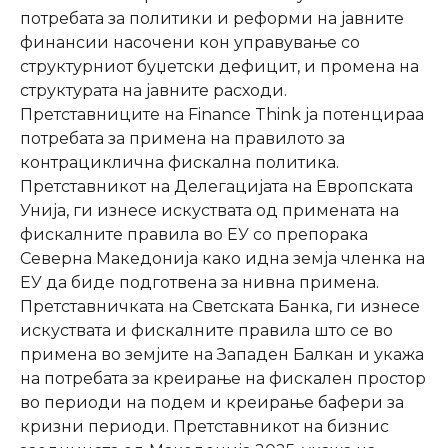
потребата за политики и реформи на јавните
финансии насочени кон управување со
структурниот буџетски дефицит, и промена на
структурата на јавните расходи.
Претставниците на Finance Think ја потенцираа
потребата за примена на правилото за
контрациклична фискална политика.
Претставникот на Делегацијата на Европската
Унија, ги изнесе искуствата од примената на
фискалните правила во ЕУ со препорака
Северна Македонија како идна земја членка на
ЕУ да биде подготвена за нивна примена.
Претставничката на Светската Банка, ги изнесе
искуствата и фискалните правила што се во
примена во земјите на Западен Балкан и укажа
на потребата за креирање на фискален простор
во периоди на подем и креирање бафери за
кризни периоди. Претставникот на бизнис