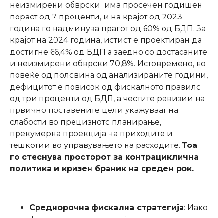
неизмирени обврски има просечен годишен
пораст од 7 проценти, и на крајот од 2023
година го надминува прагот од 60% од БДП. За
крајот на 2024 година, истиот е проектиран да
достигне 66,4% од БДП а заедно со достасаните
и неизмирени обврски 70,8%. Истовремено, во
повеќе од половина од анализираните години,
дефицитот е повисок од фискалното правило
од три проценти од БДП, а честите ревизии на
првично поставените цели укажуваат на
слабости во прецизното планирање,
прекумерна проекција на приходите и
тешкотии во управувањето на расходите.
Тоа
го стеснува просторот за контрациклична
политика и кризен браник на среден рок.
Среднорочна фискална стратегија
: Иако