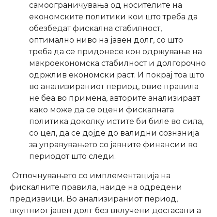
самоограничувања од носителите на
економските политики кои што треба да
обезбедат фискална стабилност,
оптимално ниво на јавен долг, со што
треба да се придонесе кон одржување на
макроекономска стабилност и долгорочно
одржлив економски раст. И покрај тоа што
во анализираниот период, овие правила
не беа во примена, авторите анализираат
како може да се оцени фискалната
политика доколку истите би биле во сила,
со цел, да се дојде до валидни сознанија
за управувањето со јавните финансии во
периодот што следи.
Отпочнувањето со имплементација на
фискалните правила, наиде на одредени
предизвици. Во анализираниот период,
вкупниот јавен долг без вклучени достасани а