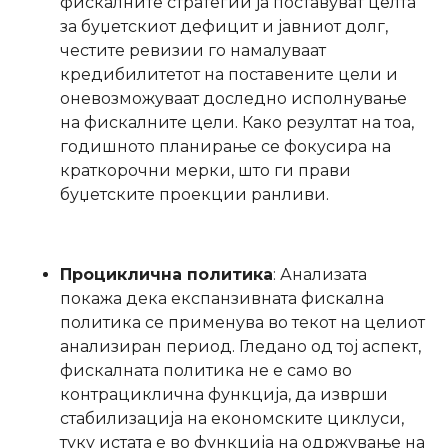
фискалните стратегии ја поставуват целта
за буџетскиот дефицит и јавниот долг,
честите ревизии го намалуваат
кредибилитетот на поставените цели и
оневозможуваат доследно исполнување
на фискалните цели. Како резултат на тоа,
годишното планирање се фокусира на
краткорочни мерки, што ги прави
буџетските проекции ранливи.
Проциклична политика
: Анализата
покажа дека експанзивната фискална
политика се применува во текот на целиот
анализиран период. Гледано од тој аспект,
фискалната политика не е само во
контрациклична функција, да изврши
стабилизација на економските циклуси,
туку истата е во функција на одржување на