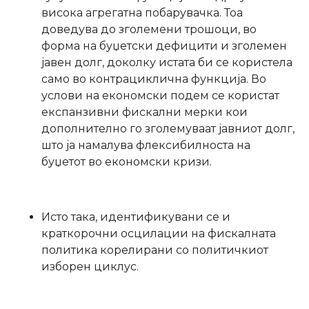
висока агрегатна побарувачка. Тоа
доведува до зголемени трошоци, во
форма на буџетски дефицити и зголемен
јавен долг, доколку истата би се користела
само во контрациклична функција. Во
услови на економски подем се користат
експанзивни фискални мерки кои
дополнително го зголемуваат јавниот долг,
што ја намалува флексибилноста на
буџетот во економски кризи.
Исто така, идентификувани се и
краткорочни осцилации на фискалната
политика корелирани со политичкиот
изборен циклус.