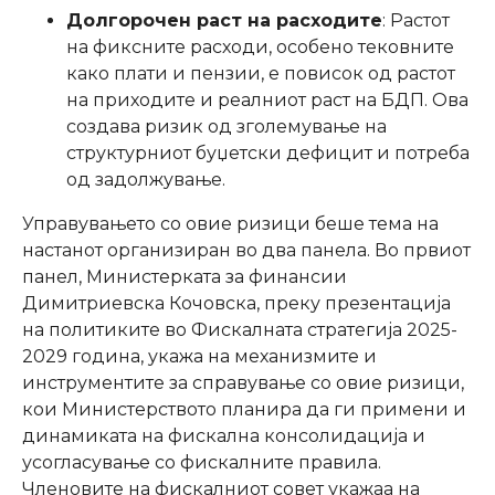
Долгорочен раст на расходите
: Растот
на фиксните расходи, особено тековните
како плати и пензии, е повисок од растот
на приходите и реалниот раст на БДП. Ова
создава ризик од зголемување на
структурниот буџетски дефицит и потреба
од задолжување.
Управувањето со овие ризици беше тема на
настанот организиран во два панела. Во првиот
панел, Министерката за финансии
Димитриевска Кочовска, преку презентација
на политиките во Фискалната стратегија 2025-
2029 година, укажа на механизмите и
инструментите за справување со овие ризици,
кои Министерството планира да ги примени и
динамиката на фискална консолидација и
усогласување со фискалните правила.
Членовите на фискалниот совет укажаа на