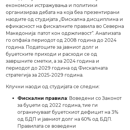
економски истражувања и политики
организираа дебата на која беа презентирани
наодите од студијата „Фискална дисциплина и
ефикасност на фискалните правила во Северна
Македонија: патот кон одржливост“. Анализата
го опфаќа периодот од 2008 година до 2024
година. Податоците за јавниот долг и
буџетските приходи и расходи се од
завршните сметки, а за 2024 година и
периодот до 2029 година од Фискалната
стратегија за 2025-2029 година.
Клучни наоди од студијата се следни:
Фискални правила
: Воведени со Законот
за буџети од 2022 година, тие ги
ограничуваат буџетскиот дефицит на 3%
од БДП и јавниот долг на 60% од БДП.
Правилата се воведени