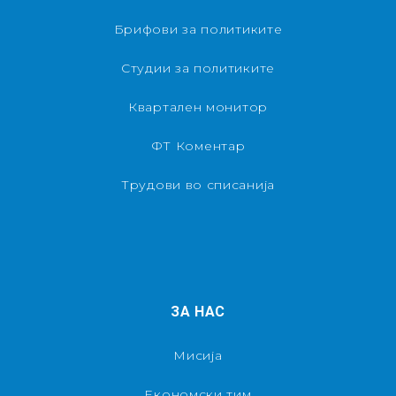
Брифови за политиките
Студии за политиките
Квартален монитор
ФТ Коментар
Трудови во списанија
ЗА НАС
Мисија
Економски тим