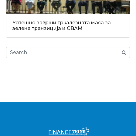
Успешно заврши тркалезната маса за
зелена транзиција и CBAM