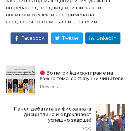
заедницата од Македонија 2025, укажа на
потребата од предвидливи фискални
политики и ефективна примена на
среднорочните фискални стратегии.
Facebook
Twitter
LinkedIn
Во петок #дискутираме на
важна тема, со #клучни чинители
Previous
Панел дебатата за фискалната
дисциплина и одржливост
успешно заврши!
Next