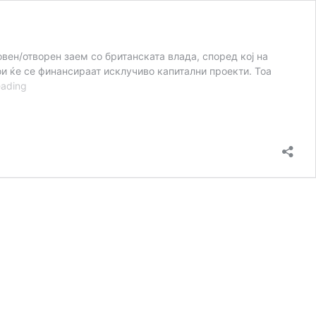
ен/отворен заем со британската влада, според кој на
и ќе се финансираат исклучиво капитални проекти. Тоа
ФТ
eading
Став
бр.
64
за
заемот
од
британската
влада