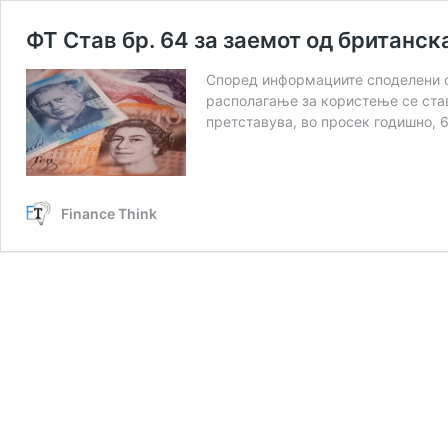
ФТ Став бр. 64 за заемот од британск
Според информациите споделени со
располагање за користење се став
претставува, во просек годишно, 
Finance Think