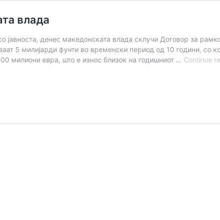
ата влада
 јавноста, денес македонската влада склучи Договор за рамков
аат 5 милијарди фунти во временски период од 10 години, со ко
600 милиони евра, што е износ близок на годишниот …
Continue r