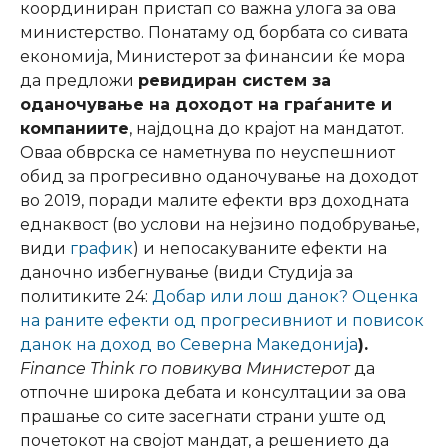
координиран пристап со важна улога за ова
министерство. Понатаму од борбата со сивата
економија, Министерот за финансии ќе мора
да предложи
ревидиран систем за
оданочување на доходот на граѓаните и
компаниите
, најдоцна до крајот на мандатот.
Оваа обврска се наметнува по неуспешниот
обид за прогресивно оданочување на доходот
во 2019, поради малите ефекти врз доходната
еднаквост (во услови на нејзино подобрување,
види
график
) и непосакуваните ефекти на
даночно избегнување (види Студија за
политиките 24:
Добар или лош данок? Оценка
на раните ефекти од прогресивниот и повисок
данок на доход во Северна Македонија
).
Finance Think го повикува Министерот
да
отпочне широка дебата и консултации за ова
прашање со сите засегнати страни уште од
почетокот на својот мандат, а решението да