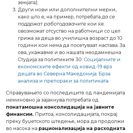
земјата);
Други нови или дополнителни мерки,
како што е, на пример, потребата
да се
поддржат работодавачите
кои ќе
овозможат отсуство на работници со цел
грижа за деца во училишна возраст до 10
години кои нема да посетуваат настава. За
ова, укажавме и во нашата неодамнешна
Студија за политиките 30:
Социјалните и
економските ефекти од ковид-19 врз
децата во Северна Македонија: Брза
анализа и препораки за политиката
.
Справувањето со последиците од пандемијата
неминовно ја зајакнува потребата од
понатамошна консолидација на јавните
финансии.
Притоа, консолидацијата, покрај
преку буџетското штедење, мора да продолжи
во насока на
рационализација на расходната