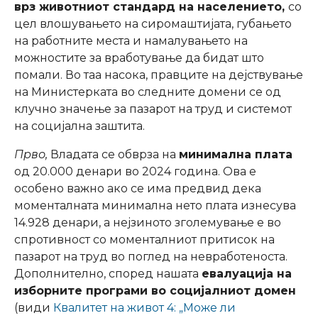
врз животниот стандард на населението,
со
цел влошувањето на сиромаштијата, губањето
на работните места и намалувањето на
можностите за вработување да бидат што
помали. Во таа насока, правците на дејствување
на Министерката во следните домени се од
клучно значење за пазарот на труд и системот
на социјална заштита.
Прво,
Владата се обврза на
минимална плата
од 20.000 денари во 2024 година. Ова е
особено важно ако се има предвид дека
моменталната минимална нето плата изнесува
14.928 денари, а нејзиното зголемување е во
спротивност со моменталниот притисок на
пазарот на труд во поглед на невработеноста.
Дополнително, според нашата
евалуација на
изборните програми во социјалниот домен
(види
Квалитет на живот 4: „Може ли