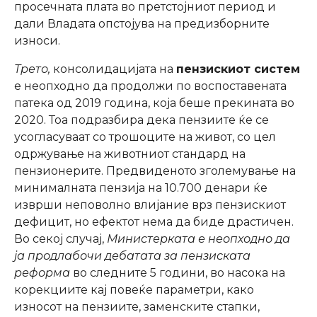
просечната плата во претстојниот период и
дали Владата опстојува на предизборните
износи.
Трето,
консолидацијата на
пензискиот систем
е неопходно да продолжи по воспоставената
патека од 2019 година, која беше прекината во
2020. Тоа подразбира дека пензиите ќе се
усогласуваат со трошоците на живот, со цел
одржување на животниот стандард на
пензионерите. Предвиденото зголемување на
минималната пензија на 10.700 денари ќе
изврши неповолно влијание врз пензискиот
дефицит, но ефектот нема да биде драстичен.
Во секој случај,
Министерката е неопходно да
ја продлабочи дебатата за пензиската
реформа
во следните 5 години, во насока на
корекциите кај повеќе параметри, како
износот на пензиите, заменските стапки,