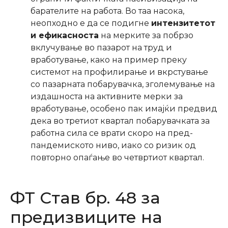
барателите на работа. Во таа насока,
неопходно е да се подигне
интензитетот
и ефикасноста
на мерките за побрзо
вклучување во пазарот на труд и
вработување, како на пример преку
системот на профилирање и вкрстување
со пазарната побарувачка, зголемување на
издашноста на активните мерки за
вработување, особено пак имајќи предвид
дека во третиот квартал побарувачката за
работна сила се врати скоро на пред-
пандемиското ниво, иако со ризик од
повторно опаѓање во четвртиот квартал.
ФТ Став бр. 48 за
предизвиците на