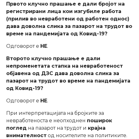
Првото клучно прашање е дали бројот на
регистрирани лица кои изгубиле работа
(прилив во невработени од работен однос)
дава доволна слика за пазарот на трудот во
време на пандемијата од Ковид-19?
Одговорот е
НЕ
.
Второто клучно прашање е дали
непроменетата стапка на невработеност
објавена од ДЗС дава доволна слика за
пазарот на трудот во време на пандемијата
од Ковид-19?
Одговорот е
НЕ
.
При интерпретацијата на бројките за
невработеноста е неопходнен
поширок
поглед
на пазарот на трудот и
крајна
внимателност
од носителите на политиките.