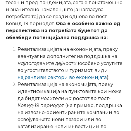
тесен и пред пандемијата, сега е понатамошно
и значително намален, што ја нагласува
потребата тој да се гради одново во пост-
Ковид-19 периодот.
Ова е особено важно од
перспектива на потребата буџетот да
обезбеди потенцијална поддршка на:
Ревитализацијата на економијата, преку
евентуална дополнителна поддршка на
најпогодените дејности
(особено услугите
во угостителството и туризмот; види
најранливи сектори во економијата
);
Ревитализација на економијата, преку
идентификација на пунктовите кои може
да бидат
носители на растот во пост-
Ковид-19 периодот
(на пример, поддршка
на извозно-ориентираните компании во
освојувањето нови пазари или во
катализирање нови инвестиции во