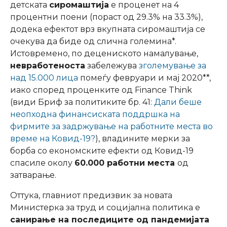
детската
сиромаштија
е проценет на 4
процентни поени (пораст од 29.3% на 33.3%),
додека ефектот врз вкупната сиромаштија се
очекува да биде од слична големина*.
Истовремено, по децениското намалување,
невработеноста
забележува
зголемување за
над 15.000 лица
помеѓу февруари и мај 2020**,
иако според проценките од Finance Think
(види Бриф за политиките бр. 41:
Дали беше
неопходна финансиската поддршка на
фирмите за задржување на работните места во
време на Ковид-19?
), владините мерки за
борба со економските ефекти од Ковид-19
спасиле околу
60.000 работни места
од
затварање.
Оттука, главниот предизвик за новата
Министерка за труд и социјална политика е
санирање на последиците од пандемијата