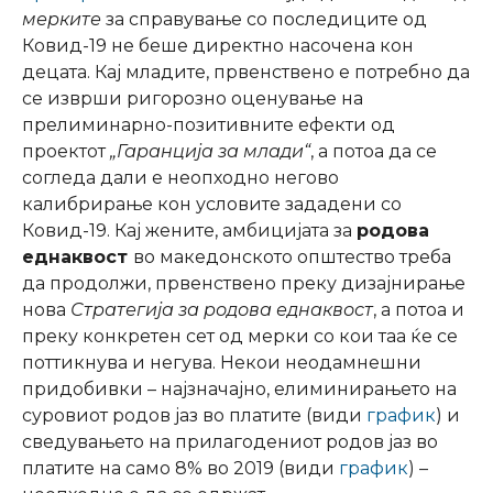
мерките
за справување со последиците од
Ковид-19 не беше директно насочена кон
децата. Кај младите, првенствено е потребно да
се изврши ригорозно оценување на
прелиминарно-позитивните ефекти од
проектот
„Гаранција за млади“
, а потоа да се
согледа дали е неопходно негово
калибрирање кон условите зададени со
Ковид-19. Кај жените, амбицијата за
родова
еднаквост
во македонското општество треба
да продолжи, првенствено преку дизајнирање
нова
Стратегија за родова еднаквост
, а потоа и
преку конкретен сет од мерки со кои таа ќе се
поттикнува и негува. Некои неодамнешни
придобивки – најзначајно, елиминирањето на
суровиот родов јаз во платите (види
график
) и
сведувањето на прилагодениот родов јаз во
платите на само 8% во 2019 (види
график
) –