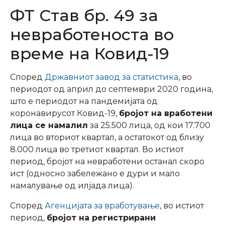
ФТ Став бр. 49 за
невработеноста во
време на Ковид-19
Според
Државниот завод за статистика
, во
периодот од април до септември 2020 година,
што е периодот на пандемијата од
коронавирусот Ковид-19,
бројот на вработени
лица се намалил
за 25.500 лица, од кои 17.700
лица во вториот квартал, а остатокот од близу
8.000 лица во третиот квартал. Во истиот
период, бројот на невработени останал скоро
ист (односно забележано е дури и мало
намалување од илјада лица).
Според
Агенцијата за вработување
, во истиот
период,
бројот на регистрирани