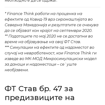
неопходно е да се одржат.
* Finance Think работи на проценка на
ефектите од Ковид-19 врз сиромаштијата во
Северна Македонија и резултатите се очекува
да се објават кон крајот на септември 2020.
** Податоците по мај 2020 не се достапни во
време на објавување на овој ФТ Став.
*** Симулации на ефектите од надоместот во
случај на невработеност, кои Finance Think ги
изведе во МК-МОД Микросимулациски модел
за даноци и надоместоци – се`уште
необјавени.
ФТ Став бр. 47 за
предизвиците на