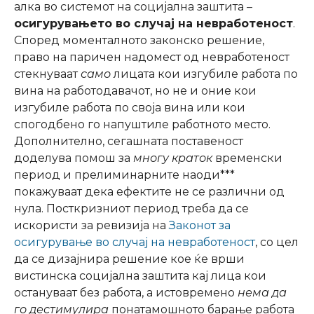
алка во системот на социјална заштита –
осигурувањето во случај на невработеност
.
Според моменталното законско решение,
право на паричен надомест од невработеност
стекнуваат
само
лицата кои изгубиле работа по
вина на работодавачот, но не и оние кои
изгубиле работа по своја вина или кои
спогодбено го напуштиле работното место.
Дополнително, сегашната поставеност
доделува помош за
многу краток
временски
период и прелиминарните наоди***
покажуваат дека ефектите не се различни од
нула. Посткризниот период треба да се
искористи за ревизија на
Законот за
осигурување во случај на невработеност
, со цел
да се дизајнира решение кое ќе врши
вистинска социјална заштита кај лица кои
остануваат без работа, а истовремено
нема да
го дестимулира
понатамошното барање работа