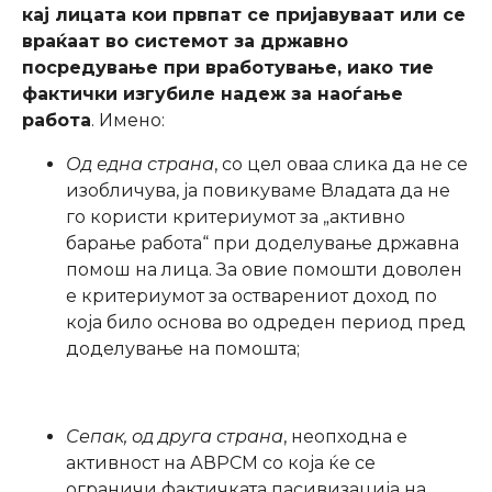
кај лицата кои првпат се пријавуваат или се
враќаат во системот за државно
посредување при вработување, иако тие
фактички изгубиле надеж за наоѓање
работа
. Имено:
Од една страна
, со цел оваа слика да не се
изобличува, ја повикуваме Владата да не
го користи критериумот за „активно
барање работа“ при доделување државна
помош на лица. За овие помошти доволен
е критериумот за остварениот доход по
која било основа во одреден период пред
доделување на помошта;
Сепак, од друга страна
, неопходна е
активност на АВРСМ со која ќе се
ограничи фактичката пасивизација на