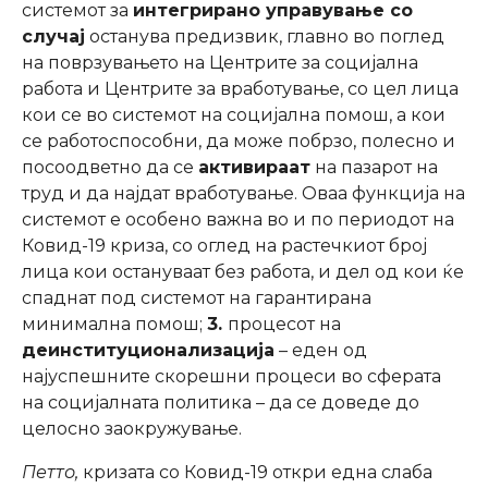
системот за
интегрирано управување со
случај
останува предизвик, главно во поглед
на поврзувањето на Центрите за социјална
работа и Центрите за вработување, со цел лица
кои се во системот на социјална помош, а кои
се работоспособни, да може побрзо, полесно и
посоодветно да се
активираат
на пазарот на
труд и да најдат вработување. Оваа функција на
системот е особено важна во и по периодот на
Ковид-19 криза, со оглед на растечкиот број
лица кои остануваат без работа, и дел од кои ќе
спаднат под системот на гарантирана
минимална помош;
3.
процесот на
деинституционализација
– еден од
најуспешните скорешни процеси во сферата
на социјалната политика – да се доведе до
целосно заокружување.
Петто,
кризата со Ковид-19 откри една слаба