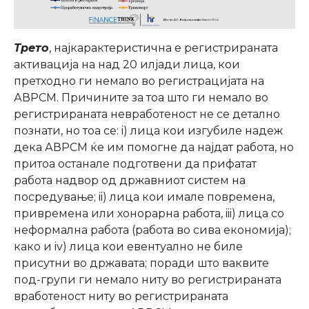
Трето
, најкарактеристична е регистрираната
активација на над 20 илјади лица, кои
претходно ги немало во регистрацијата на
АВРСМ. Причините за тоа што ги немало во
регистрираната невработеност не се детално
познати, но тоа се: i) лица кои изгубиле надеж
дека АВРСМ ќе им помогне да најдат работа, но
притоа останале подготвени да прифатат
работа надвор од државниот систем на
посредување; ii) лица кои имале повремена,
привремена или хонорарна работа, iii) лица со
неформална работа (работа во сива економија);
како и iv) лица кои евентуално не биле
присутни во државата; поради што ваквите
под-групи ги немало ниту во регистрираната
вработеност ниту во регистрираната