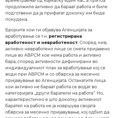
времетраење од најмалку еден час, а притоа
продолжиле активно да бараат работа и биле
подготвени да ја прифатат доколку им биде
понудена.
Бројките кои ги објавува Агенцијата за
вработување се т.н.
регистрирана
вработеност и невработеност
. Според нив,
активно невработено лице се смета пријавено
лице во АВРСМ кое нема работа и активно
бара, според активности дефинирани во
индивидуалниот план за вработување кој се
води при АВРСМ и со обврска за месечно
пријавување во Агенцијата. Останатите лица
кои активно не бараат работа се водат во
категоријата „други баратели на работа“. Но,
карактеристично е што доколку активниот
барател на работа не ја извршува својата
обврска за месечно пријавување, кој одбил да