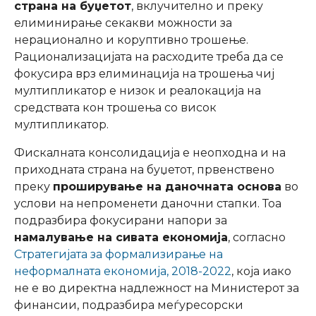
страна на буџетот
, вклучително и преку
елиминирање секакви можности за
нерационално и коруптивно трошење.
Рационализацијата на расходите треба да се
фокусира врз елиминација на трошења чиј
мултипликатор е низок и реалокација на
средствата кон трошења со висок
мултипликатор.
Фискалната консолидација е неопходна и на
приходната страна на буџетот, првенствено
преку
проширување на даночната основа
во
услови на непроменети даночни стапки. Тоа
подразбира фокусирани напори за
намалување на сивата економија
, согласно
Стратегијата за формализирање на
неформалната економија, 2018-2022
, која иако
не е во директна надлежност на Министерот за
финансии, подразбира меѓуресорски