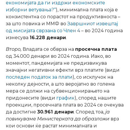
економијата да ги издржи економските
изборни ветувања?“
), минимална плата која е
конзистентна со порастот на продуктивноста –
за што повика и ММФ во
Завршниот извештај
од мисијата сврзана со Член 4
– во 2024 година
изнесува
16.228 денари
.
Второ,
Владата се обврза на
просечна плата
од 34.000 денари во 2024 година. Иако, во
моментот, пандемијата не предизвикува
значајни негативни ефекти врз платите (види
последен податок за плати
), со исклучок на
неколку дејности, а што веројатно во голема
мера се должи на субвенционирањето на
придонесите (види
график
), според нашите
проекции, просечната плата во 2024 се очекува
да достигне
30.961 денари
. Според тоа,
ја
повикуваме Министерката да образложи
врз
кои основи ќе растат минималната и