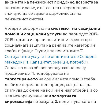
висината на пензискиот придонес, возраста за
пензионирање, итн., со цел на среден рок
значајно да се зајакне одржливоста на
пензискиот систем.
Четврто,
реформата на
системот на социјална
помош и социјални услуги
во периодот 2017-
2019 година изврши позитивни ефекти врз
социјалната заштита на ранливите категории
граѓани (види Студија за политиките 31:
Социјалните услуги во општините во Северна
Македонија: Капацитет, ризици, потреби
).
Сепак, во оваа област остануваат неколку
предизвици:
1.
подобрување на
таргетирањето
на социјалната помош треба
да биде перманентен процес, со цел таа да
стигнува до оние на кои им е најпотребна, а со
цел искоренување на
апсолутната
сиромаштија
во земјата;
2.
подигнувањето на