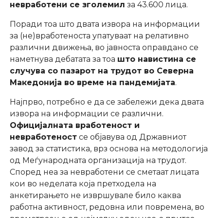
невработени се зголемил
за 43.600 лица.
Поради тоа што двата извора на информации
за (не)вработеноста упатуваат на релативно
различни движења, во јавноста оправдано се
наметнува дебатата за тоа
што навистина се
случува со пазарот на трудот во Северна
Македонија во време на пандемијата
.
Најпрво, потребно е да се забележи дека двата
извора на информации се различни.
Официјалната вработеност и
невработеност
се објавува од Државниот
завод за статистика, врз основа на методологија
од Меѓународната организација на трудот.
Според неа за невработени се сметаат лицата
кои во неделата која претходела на
анкетирањето не извршувале било каква
работна активност, редовна или повремена, во