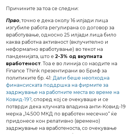
Причините за тоа се следни:
Прво
, точно е дека околу 16 илјади лица
изгубиле работа регулирана со договор за
вработување, односно 25 илјади лица било
каква работна активност (вклучително и
неформално вработување) во текот на
пандемијата, што е
2-3% од вкупната
вработеност
. Тоа е во линија со наодите на
Finance Think презентирани во Бриф за
политиките бр. 41:
Дали беше неопходна
финансиската поддршка на фирмите за
задржување на работните места во време на
Ковид-19?
, според кој се очекуваше и се
потврди дека клучната владина анти-Ковид-19
мерка „14.500 МКД по вработен месечно“ ќе
придонесе кон релативно (времено)
задржување на вработеноста, со очекување