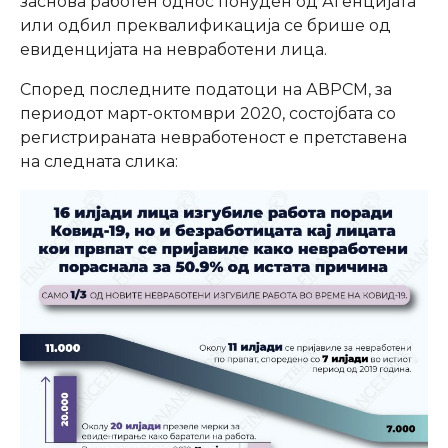
заснова работен однос понуден од Агенцијата
или одбил преквалификација се брише од
евиденцијата на невработени лица.
Според последните податоци на АВРСМ, за
периодот март-октомври 2020, состојбата со
регистрираната невработеност е претставена
на следната слика: