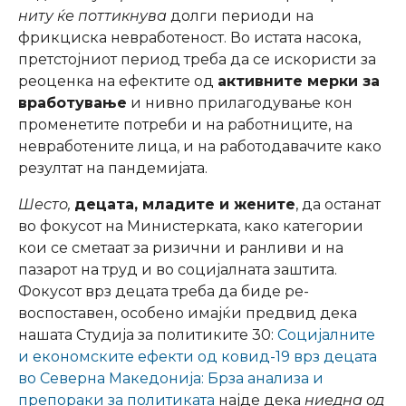
ниту ќе поттикнува
долги периоди на
фрикциска невработеност. Во истата насока,
претстојниот период треба да се искористи за
реоценка на ефектите од
активните мерки за
вработување
и нивно прилагодување кон
променетите потреби и на работниците, на
невработените лица, и на работодавачите како
резултат на пандемијата.
Шесто,
децата, младите и жените
, да останат
во фокусот на Министерката, како категории
кои се сметаат за ризични и ранливи и на
пазарот на труд и во социјалната заштита.
Фокусот врз децата треба да биде ре-
воспоставен, особено имајќи предвид дека
нашата Студија за политиките 30:
Социјалните
и економските ефекти од ковид-19 врз децата
во Северна Македонија: Брза анализа и
препораки за политиката
најде дека
ниедна од