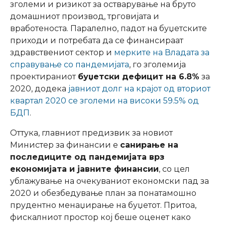
зголеми и ризикот за остварување на бруто
домашниот производ, трговијата и
вработеноста. Паралелно, падот на буџетските
приходи и потребата да се финансираат
здравствениот сектор и
мерките на Владата за
справување со пандемијата
, го зголемиja
проектираниот
буџетски дефицит на 6.8%
за
2020, додека
јавниот долг на крајот од вториот
квартал 2020 се зголеми на високи 59.5% од
БДП
.
Оттука, главниот предизвик за новиот
Министер за финансии е
санирање на
последиците од пандемијата врз
економијата и јавните финансии
, со цел
ублажување на очекуваниот економски пад за
2020 и обезбедување план за понатамошно
прудентно менаџирање на буџетот. Притоа,
фискалниот простор кој беше оценет како