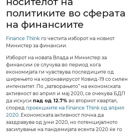
носителот на
политиките во сферата
на финансиите
Finance Think
го честита изборот на новиот
Министер за финансии.
Изборот на новата Влада и Министер за
финансии се случува во период кога
економијата ги чувствува последиците од
ширењето на коронавирусот Ковид-19 со силен
интензитет. По „затворањето“ на економската
активност во април и мај 2020, се очекува БДП
да искуси
пад од 12.7%
во вториот квартал,
според
проекциите на Finance Think од април
2020
. Економската активност почна да
заздравува од јуни 2020, но потенцијалното
засилување на пандемијата есента 2020 ќе го