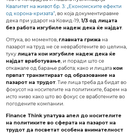
Квалитет на живот бр. 3: „Економските ефекти
од корона-кризата“
, во која документиравме
дека при ударот на Ковид-19,
1/3 од лицата
без работа изгубиле надеж дека ќе најдат
.
Оттука, во моментов,
главната грижа
на
пазарот на труд не се невработените во целина,
туку
лицата кои изгубиле надеж дека ќе
најдат вработување
, и поради што се
откажале од барање работа; како и лицата
кои
првпат транзитираат од образование на
пазарот на трудот
. Тие лица треба да бидат во
фокусот на носителите на политиките, барем на
исто ниво како што во фокус се вработените во
погодените компании.
Finance Think
упатува апел до носителите
на политиките во сферата на пазарот на
трудот да посветат особена внимателност