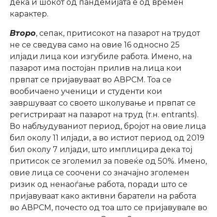
дека и шокот од пандемијата е од времен
карактер.
Второ
, сепак, притисокот на пазарот на трудот
не се сведува само на овие 16 односно 25
илјади лица кои изгубиле работа. Имено, на
пазарот има постојан прилив на лица кои
првпат се пријавуваат во АВРСМ. Тоа се
вообичаено ученици и студенти кои
завршуваат со своето школување и првпат се
регистрираат на пазарот на труд (т.н. entrants).
Во набљудуваниот период, бројот на овие лица
бил околу 11 илјади, а во истиот период од 2019
бил околу 7 илјади, што имплицира дека тој
притисок се зголемил за повеќе од 50%. Имено,
овие лица се соочени со значајно зголемен
ризик од ненаоѓање работа, поради што се
пријавуваат како активни баратели на работа
во АВРСМ, почесто од тоа што се пријавувале во