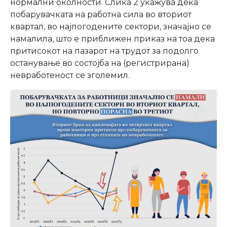
нормални околности. Слика 2 укажува дека
побарувачката на работна сила во вториот
квартал, во најпогодените сектори, значајно се
намалила, што е приближен приказ на тоа дека
притисокот на пазарот на трудот за подолго
останување во состојба на (регистрирана)
невработеност се зголемил.