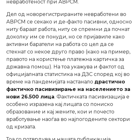
невработеност при АВРСМ.
Дел од новорегистрираните невработени во
АВРСМ се секако и де-факто пасивни, односно
ниту бараат работа, ниту се спремни да почнат
доколку им се понуди, но се пријавиле како
активни баратели на работа со цел да се
стекнат со некое друго право (како на пример,
правото на користење платежна картичка за
државна помош). На тоа укажува и фактот од
официјалната статистика на ДЗС според кој во
време на пандемијата настанало
драстично
фактичко пасивизирање на населението за
нови 26.500 лица
. Фактичката пасивизација е
особено изразена кај лицата со пониско
образование и кај жените, кои и почесто
вработување наоѓаа во најпогодените сектори
од кризата.
Тоа го потврдува и нашата публикација