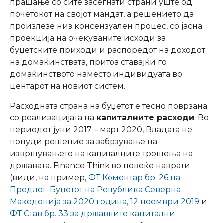
прашање со сите засегнати страни уште од
почетокот на својот мандат, а решението да
произлезе низ консензуален процес, со јасна
проекција на очекуваните исходи за
буџетските приходи и распоредот на доходот
на домаќинствата, притоа ставајќи го
домаќинството наместо индивидуата во
центарот на новиот систем.
Расходната страна на буџетот е тесно поврзана
со реализацијата на
капиталните расходи
. Во
периодот јуни 2017 – март 2020, Владата не
понуди решение за забрзување на
извршувањето на капиталните трошења на
државата. Finance Think во повеќе наврати
(види, на пример,
ФТ Коментар бр. 26 на
Предлог-Буџетот на Република Северна
Македонија за 2020 година, 12 ноември 2019
и
ФТ Став бр. 33 за државните капитални