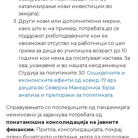
катализирање нови инвестиции во
земјата);
Други нови или дополнителни мерки,
како што е, на пример, потребата
да се
поддржат работодавачите
кои ќе
овозможат отсуство на работници со цел
грижа за деца во училишна возраст до 10
години кои нема да посетуваат настава. За
ова, укажавме и во нашата неодамнешна
Студија за политиките 30:
Социјалните и
економските ефекти од ковид-19 врз
децата во Северна Македонија: Брза
анализа и препораки за политиката
.
Справувањето со последиците од пандемијата
неминовно ја зајакнува потребата од
понатамошна консолидација на јавните
финансии.
Притоа, консолидацијата, покрај
преку буџетското штедење, мора да продолжи