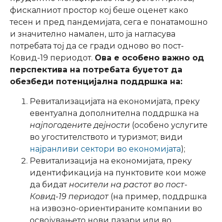
фискалниот простор кој беше оценет како
тесен и пред пандемијата, сега е понатамошно
и значително намален, што ја нагласува
потребата тој да се гради одново во пост-
Ковид-19 периодот.
Ова е особено важно од
перспектива на потребата буџетот да
обезбеди потенцијална поддршка на:
Ревитализацијата на економијата, преку
евентуална дополнителна поддршка на
најпогодените дејности
(особено услугите
во угостителството и туризмот; види
најранливи сектори во економијата
);
Ревитализација на економијата, преку
идентификација на пунктовите кои може
да бидат
носители на растот во пост-
Ковид-19 периодот
(на пример, поддршка
на извозно-ориентираните компании во
освојувањето нови пазари или во