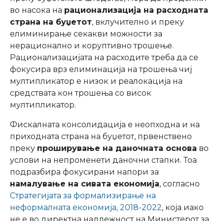
во насока на
рационализација на расходната
страна на буџетот
, вклучително и преку
елиминирање секакви можности за
нерационално и коруптивно трошење.
Рационализацијата на расходите треба да се
фокусира врз елиминација на трошења чиј
мултипликатор е низок и реалокација на
средствата кон трошења со висок
мултипликатор.
Фискалната консолидација е неопходна и на
приходната страна на буџетот, првенствено
преку
проширување на даночната основа
во
услови на непроменети даночни стапки. Тоа
подразбира фокусирани напори за
намалување на сивата економија
, согласно
Стратегијата за формализирање на
неформалната економија, 2018-2022
, која иако
не е во директна надлежност на Министерот за