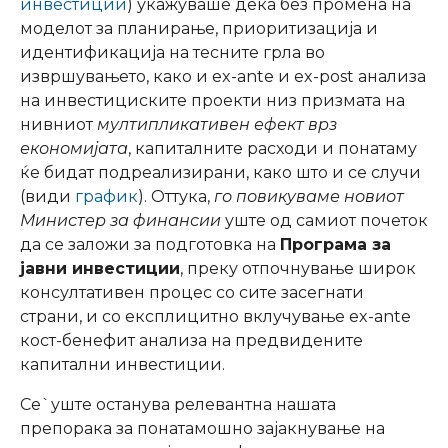
инвестиции
) укажуваше дека без промена на
моделот за планирање, приоритизација и
идентификација на тесните грла во
извршувањето, како и ex-ante и ex-post анализа
на инвестициските проекти низ призмата на
нивниот
мултипликативен ефект врз
економијата
, капиталните расходи и понатаму
ќе бидат подреализирани, како што и се случи
(види
график
). Оттука,
го повикуваме новиот
Министер за финансии
уште од самиот почеток
да се заложи за подготовка на
Програма за
јавни инвестиции
, преку отпочнување широк
консултативен процес со сите засегнати
страни, и со експлицитно вклучување ex-ante
кост-бенефит анализа на предвидените
капитални инвестиции.
Се`уште останува релевантна нашата
препорака за понатамошно зајакнување на