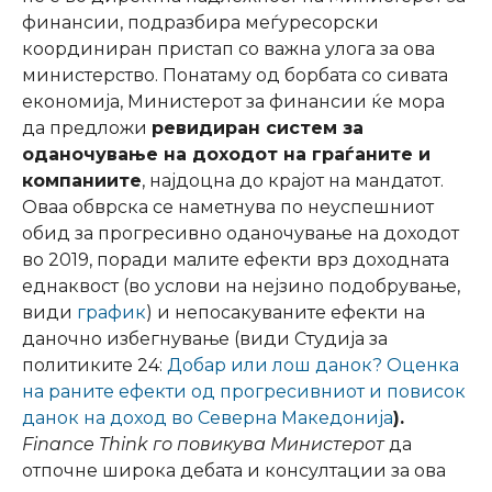
финансии, подразбира меѓуресорски
координиран пристап со важна улога за ова
министерство. Понатаму од борбата со сивата
економија, Министерот за финансии ќе мора
да предложи
ревидиран систем за
оданочување на доходот на граѓаните и
компаниите
, најдоцна до крајот на мандатот.
Оваа обврска се наметнува по неуспешниот
обид за прогресивно оданочување на доходот
во 2019, поради малите ефекти врз доходната
еднаквост (во услови на нејзино подобрување,
види
график
) и непосакуваните ефекти на
даночно избегнување (види Студија за
политиките 24:
Добар или лош данок? Оценка
на раните ефекти од прогресивниот и повисок
данок на доход во Северна Македонија
).
Finance Think го повикува Министерот
да
отпочне широка дебата и консултации за ова