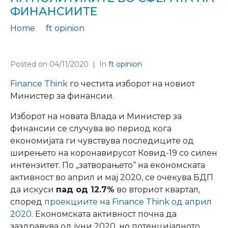
ФИНАНСИИТЕ
Home
ft opinion
ФТ Став бр. 47 за предизвиците на носителот на политиките во сферата на финансиите
Posted on
04/11/2020
In
ft opinion
Finance Think
го честита изборот на новиот
Министер за финансии.
Изборот на новата Влада и Министер за
финансии се случува во период кога
економијата ги чувствува последиците од
ширењето на коронавирусот Ковид-19 со силен
интензитет. По „затворањето“ на економската
активност во април и мај 2020, се очекува БДП
да искуси
пад од 12.7%
во вториот квартал,
според
проекциите на Finance Think од април
2020
. Економската активност почна да
заздравува од јуни 2020, но потенцијалното