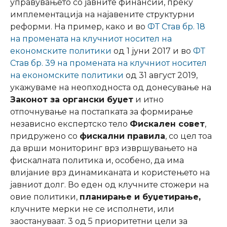
управувањето со јавните финансии, преку
имплементација на најавените структурни
реформи. На пример, како и во
ФТ Став бр. 18
на промената на клучниот носител на
економските политики
од 1 јуни 2017 и во
ФТ
Став бр. 39 на промената на клучниот носител
на економските политики
од 31 август 2019,
укажуваме на неопходноста од донесување на
Законот за органски буџет
и итно
отпочнување на постапката за формирање
независно експертско тело
Фискален совет
,
придружено со
фискални правила
, со цел тоа
да врши мониторинг врз извршувањето на
фискалната политика и, особено, да има
влијание врз динамиканата и користењето на
јавниот долг. Во еден од клучните стожери на
овие политики,
планирање и буџетирање,
клучните мерки не се исполнети, или
заостануваат. 3 од 5 приоритетни цели за