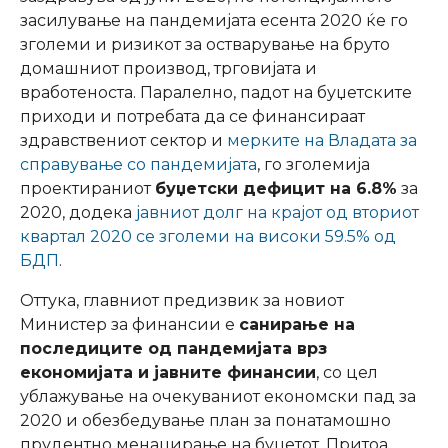
засилување на пандемијата есента 2020 ќе го
зголеми и ризикот за остварување на бруто
домашниот производ, трговијата и
вработеноста. Паралелно, падот на буџетските
приходи и потребата да се финансираат
здравствениот сектор и
мерките на Владата за
справување со пандемијата
, го зголемиja
проектираниот
буџетски дефицит на 6.8%
за
2020, додека
јавниот долг на крајот од вториот
квартал 2020 се зголеми на високи 59.5% од
БДП
.
Оттука, главниот предизвик за новиот
Министер за финансии е
санирање на
последиците од пандемијата врз
економијата и јавните финансии
, со цел
ублажување на очекуваниот економски пад за
2020 и обезбедување план за понатамошно
прудентно менаџирање на буџетот. Притоа,