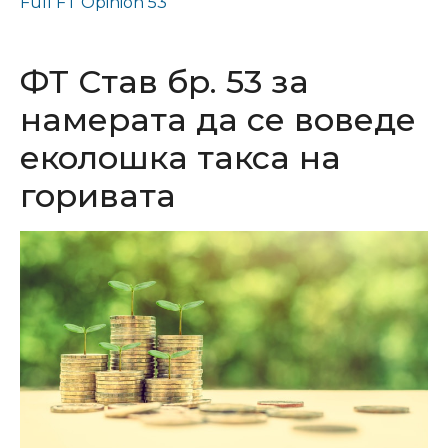
Full FT Opinion 53
ФТ Став бр. 53 за
намерата да се воведе
еколошка такса на
горивата