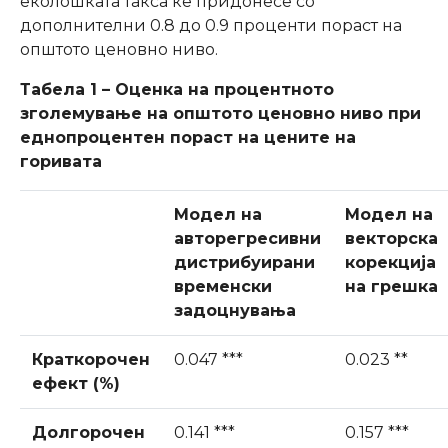
еколошката такса ќе придонесе со
дополнителни 0.8 до 0.9 проценти пораст на
општото ценовно ниво.
Табела 1 – Оценка на процентното
зголемување на општото ценовно ниво при
еднопроцентен пораст на цените на
горивата
Модел на
Модел на
авторегресивни
векторска
дистрибуирани
корекција
временски
на грешка
задоцнувања
Краткорочен
0.047 ***
0.023 **
ефект (%)
Долгорочен
0.141 ***
0.157 ***