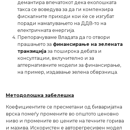
демантира впечатокот дека еколошката
такса се воведува за да ги компензира
фискалните приходи кои ќе се изгубат
поради намалувањето на ДДВ-то на
електричната енергија.
Препорачуваме Владата да го отвори
прашањето за
финансирање на зелената
транзиција
за поширока дебата и
консултации, вклучително и за
алтернативните модели за финансирање,
на пример, издавање зелена обврзница.
Методолошка забелешка
Коефициентите се пресметани од биваријатна
врска помеѓу промените во општото ценовно
ниво и промените во цените на течните горива
и мазива. Искористен е авторегресивен модел