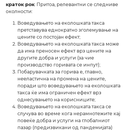
краток рок
. Притоа, релевантни се следниве
околности:
Воведувањето на еколошката такса
претставува еднократно зголемување на
цените со постојан ефект;
Воведувањето на еколошката такса може
да има преносен ефект врз цените на
другите добра и услуги (за чие
произвoдство горивата се инпут);
Побарувачката за горива е, главно,
нееластична на промена на цените,
поради што воведувањето на еколошката
такса ќе има ограничен ефект врз
однесувањето на корисниците;
Воведувањето на еколошката такса се
случува во време кога нерамнотежите кај
повеќе добра и услуги на глобалниот
пазар (предизвикани од пандемијата)