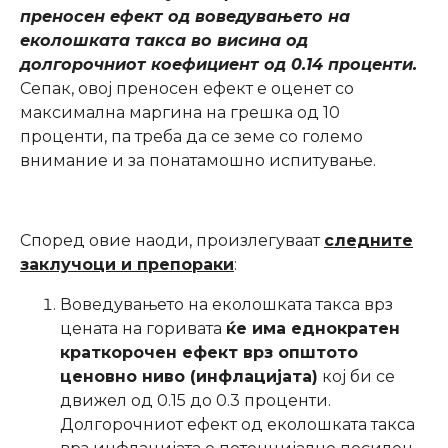
преносен ефект од воведувањето на
еколошката такса во висина од
долгорочниот коефициент од 0.14 проценти.
Сепак, овој преносен ефект е оценет со
максимална маргина на грешка од 10
проценти, па треба да се земе со големо
внимание и за понатамошно испитување.
Според овие наоди, произлегуваат
следните
заклучоци и препораки
:
Воведувањето на еколошката такса врз
цената на горивата
ќе има еднократен
краткорочен ефект врз општото
ценовно ниво (инфлацијата)
кој би се
движел од 0.15 до 0.3 проценти.
Долгорочниот ефект од еколошката такса