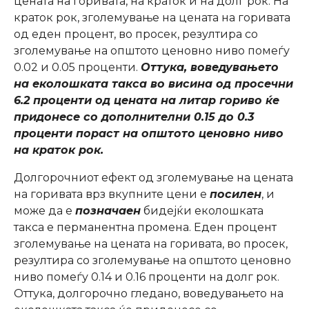
цената на горивата, на краток и на долг рок. На
краток рок, зголемување на цената на горивата
од еден процент, во просек, резултира со
зголемување на општото ценовно ниво помеѓу
0.02 и 0.05 проценти.
Оттука, воведувањето
на еколошката такса во висина од просечни
6.2 проценти од цената на литар гориво ќе
придонесе со дополнителни 0.15 до 0.3
проценти пораст на општото ценовно ниво
на краток рок.
Долгорочниот ефект од зголемување на цената
на горивата врз вкупните цени е
посилен
, и
може да е
позначаен
бидејќи еколошката
такса е перманентна промена. Еден процент
зголемување на цената на горивата, во просек,
резултира со зголемување на општото ценовно
ниво помеѓу 0.14 и 0.16 проценти на долг рок.
Оттука, долгорочно гледано, воведувањето на