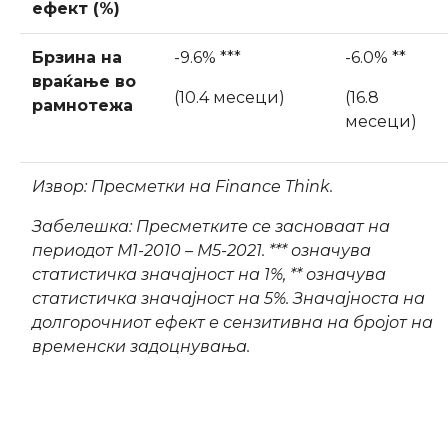
ефект (%)
Брзина на
-9.6% ***
-6.0% **
враќање во
(10.4 месеци)
(16.8
рамнотежа
месеци)
Извор: Пресметки на Finance Think.
Забелешка: Пресметките се засноваат на
периодот М1-2010 – М5-2021. *** означува
статистичка значајност на 1%, ** означува
статистичка значајност на 5%. Значајноста на
долгорочниот ефект е сензитивна на бројот на
временски задоцнувања.