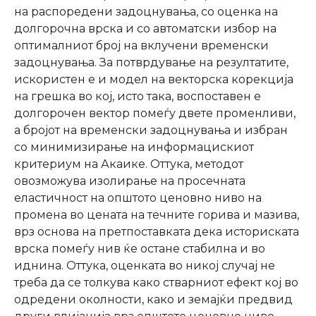
на распоредени задоцнувања, со оценка на
долгорочна врска и со автоматски избор на
оптималниот број на вклучени временски
задоцнувања. За потврдување на резултатите,
искористен е и модел на векторска корекција
на грешка во кој, исто така, воспоставен е
долгорочен вектор помеѓу двете променливи,
а бројот на временски задоцнувања и избран
со минимизирање на информацискиот
критериум на Акаике. Оттука, методот
овозможува изолирање на просечната
еластичност на општото ценовно ниво на
промена во цената на течните горива и мазива,
врз основа на претпоставката дека историската
врска помеѓу нив ќе остане стабилна и во
иднина. Оттука, оценката во никој случај не
треба да се толкува како стварниот ефект кој во
одредени околности, како и земајќи предвид