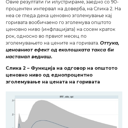
Овие резултати ги илустрираме, заедно со 90-
процентен интервал на доверба, на Слика 2. На
неа се гледа дека ценовно зголемување кај
горивата вообичаено го зголемува општото
ценовно ниво (инфлацијата) на сосем краток
рок, односно во првиот месец по
зголемувањето на цените на горивата.
Оттука,
ценовниот ефект од еколошката такса би
настанал веднаш.
Слика 2 – Функција на одговор на општото
ценовно ниво од еднопроцентно
зголемување на цената на горивата