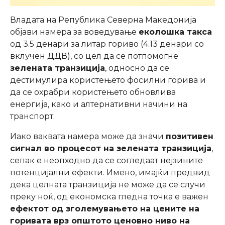
Владата на Република Северна Македонија
објави намера за воведување
еколошка такса
од 3.5 денари за литар гориво (4.13 денари со
вклучен ДДВ), со цел да се потпомогне
зелената транзиција
, односно да се
дестимулира користењето фосилни горива и
да се охрабри користењето обновлива
енергија, како и алтернативни начини на
транспорт.
Иако ваквата намера може да значи
позитивен
сигнал во процесот на зелената транзиција
,
сепак е неопходно да се согледаат нејзините
потенцијални ефекти. Имено, имајќи предвид
дека целната транзиција не може да се случи
преку ноќ, од економска гледна точка е важен
ефектот од зголемувањето на цените на
горивата врз општото ценовно ниво на