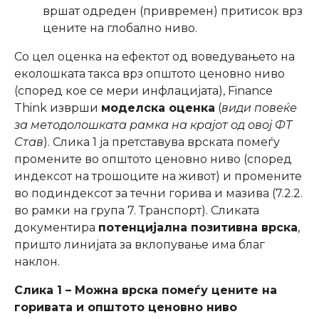
вршат одреден (привремен) притисок врз
цените на глобално ниво.
Со цел оценка на ефектот од воведувањето на
еколошката такса врз општото ценовно ниво
(според кое се мери инфлацијата), Finance
Think изврши
моделска оценка
(
види повеќе
за методолошката рамка на крајот од овој ФТ
Став
). Слика 1 ја претставува врската помеѓу
промените во општото ценовно ниво (според
индексот на трошоците на живот) и промените
во подиндексот за течни горива и мазива (7.2.2.
во рамки на група 7. Транспорт). Сликата
документира
потенцијална позитивна врска
,
пришто линијата за вклопување има благ
наклон.
Слика 1 – Можна врска помеѓу цените на
горивата и општото ценовно ниво