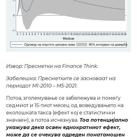
Извор: Пресметки на Finance Think.
Забелешка: Пресметките се засноваат на
периодот М1-2010 – М5-2021.
Потоа, зголемување се забележува и помеѓу
седмиот и 15-тиот месец од воведувањето на
еколошката такса (ефект кој е статистички
значаен), а потоа исчезнува.
Тоа потенцијално
укажува дека освен еднократниот ефект,
може да се очекува одреден понатамошен