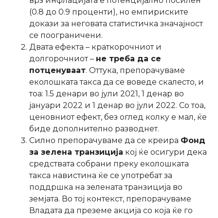
врз инфлацијата е потенцијално посилен
(0.8 до 0.9 проценти), но емпириските
докази за неговата статистичка значајност
се поограничени.
Двата ефекта – краткорочниот и
долгорочниот –
не треба да се
потценуваат
. Оттука, препорачуваме
еколошката такса да се воведе скалесто, и
тоа: 1.5 денари во јули 2021, 1 денар во
јануари 2022 и 1 денар во јули 2022. Со тоа,
ценовниот ефект, без оглед колку е мал, ќе
биде дополнително разводнет.
Силно препорачуваме да се креира
Фонд
за зелена транзиција
кој ќе осигури дека
средствата собрани преку еколошката
такса навистина ќе се употребат за
поддршка на зелената транзиција во
земјата. Во тој контекст, препорачуваме
Владата да преземе акција со која ќе го