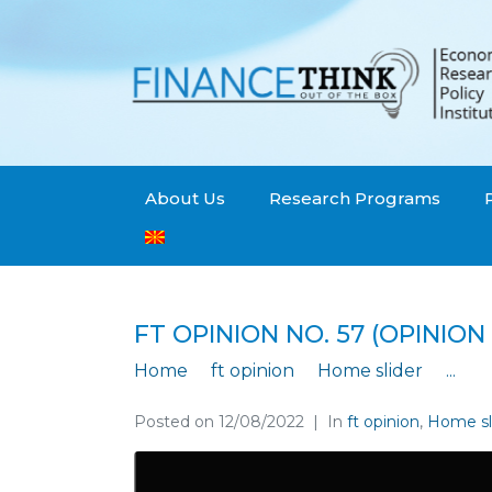
About Us
Research Programs
FT OPINION NO. 57 (OPINI
Home
ft opinion
Home slider
...
F
Posted on
12/08/2022
In
ft opinion
,
Home sl