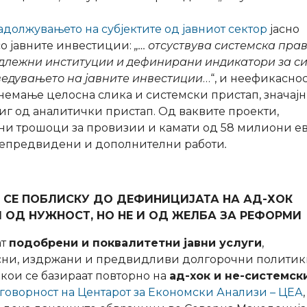
адолжувањето на субјектите од јавниот сектор
јасно
со јавните инвестиции:
„…
отсуствува системска пра
адлежни институции и дефинирани индикатори за с
ведувањето на јавните инвестиции
…“, и неефикаснос
немање целосна слика и системски пристап, значај
стиг од аналитички пристап. Од ваквите проекти,
ни трошоци за провизии и камати од 58 милиони ев
 непредвидени и дополнителни работи
.
 СЕ ПОБЛИСКУ ДО ДЕФИНИЦИЈАТА НА АД-ХОК
 ОД НУЖНОСТ, НО НЕ И ОД ЖЕЛБА ЗА РЕФОРМИ
ат
подобрени и поквалитетни јавни услуги
,
 јасни, издржани и предвидливи долгорочни полити
 кои се базираат повторно на
ад-хок и не-системск
говорност на Центарот за Економски Анализи – ЦЕА
,