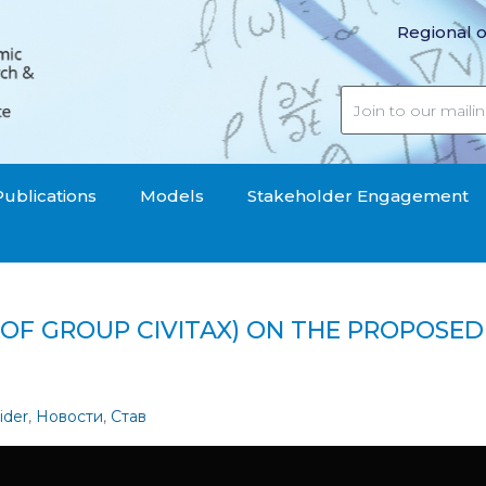
Regional o
Publications
Models
Stakeholder Engagement
ON OF GROUP CIVITAX) ON THE PROPOSE
T Opinion no. 57 (Opinion of Group CIVITAX) on the pro
ider
,
Новости
,
Став