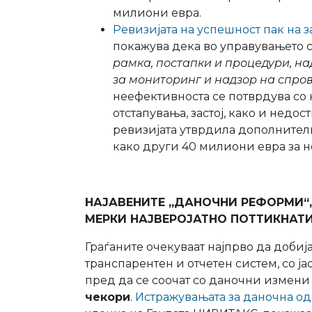
милиони евра.
Ревизијата на успешност пак на з
покажува дека во управувањето 
рамка, постапки и процедури, н
за мониторинг и надзор на спро
неефективноста се потврдува со 
отстапувања, застој, како и недо
ревизијата утврдила дополнител
како други 40 милиони евра за
НАЈАВЕНИТЕ „ДАНОЧНИ РЕФОРМИ“,
МЕРКИ НАЈВЕРОЈАТНО ПОТТИКНАТИ
Граѓаните очекуваат најпрво да добиј
транспарентен и отчетен систем, со
пред да се соочат со даночни измени
чекори
.
Истражувањата за даночна од