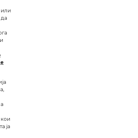
 или
 да
ога
ки
о
се
ија
а,
на
 кои
а ја