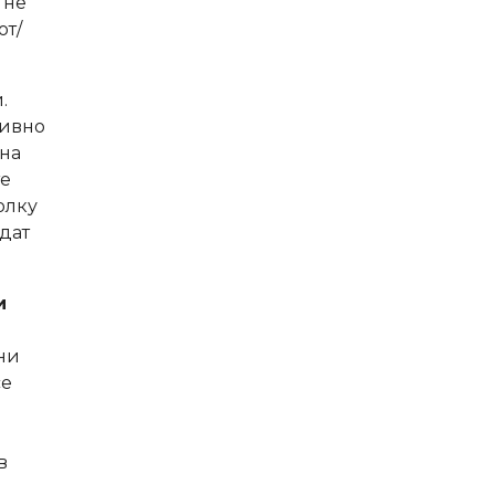
 не
от/
.
тивно
 на
те
олку
дат
и
ни
се
в