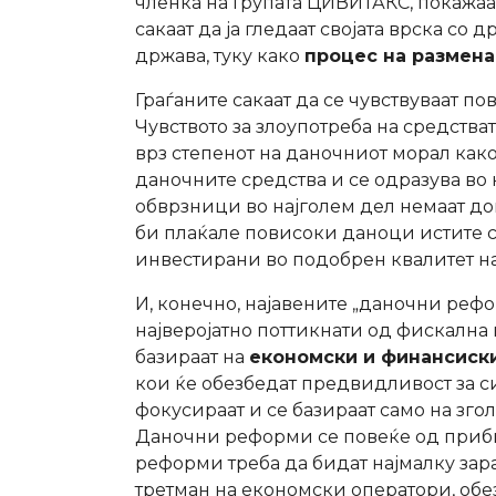
членка на Групата ЦИВИТАКС, покажа
сакаат да ја гледаат својата врска со
држава, туку како
процес на размена
Граѓаните сакаат да се чувствуваат по
Чувството за злоупотреба на средства
врз степенот на даночниот морал как
даночните средства и се одразува во
обврзници во најголем дел немаат до
би плаќале повисоки даноци истите с
инвестирани во подобрен квалитет на 
И, конечно, најавените „даночни реф
најверојатно поттикнати од фискална 
базираат на
економски и финансиск
кои ќе обезбедат предвидливост за си
фокусираат и се базираат само на зг
Даночни реформи се повеќе од приби
реформи треба да бидат најмалку зар
третман на економски оператори, об