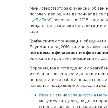
Министерството за финансии објави 
поголем дел од нив да почнат да се п
ЦИВИТАКС
, основана во 2018 година
влијателни граѓански организации и 
став.
Граѓанските организации обединети 
Блупринтот од 2016 година, укажуваа 
поголема ефикасност и ефективнос
односно во рационализацијата на расх
Впрочем, тоа е потврдено и со загубе
извршната власт, како и дополнител
непредвидени работи поради неефик
извештаи на
Државниот завод за рев
Ревизијата на успешност на мер
меѓу другото, укажува дека пора
и неефикасност во реализирање н