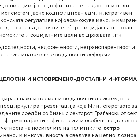
и девијации, јасно дефинирање на даночни цели,
ниот систем, јасно кодифициран административен
аконската регулатива кој овозможува максимизирањ
 од страна на даночните обврзници, јасна поврзанос
номските и социјалните цели во државата, итн.
едоследности, недоречености, нетранспарентност и
да навистина се влезе во даночни реформи.
 ЦЕЛОСНИ И ИСТОВРЕМЕНО-ДОСТАПНИ ИНФОРМ
цираат важни промени во даночниот систем, не се
а проциркулира презентација која Министерството за
дените средби со бизнис секторот. Граѓанскиот сек
реформи на јавните финансии и особено во делот н
тчетноста на носителите на политиките,
остро
инансии инклузивноста ја сведува на целно, дозира