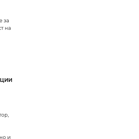
е за
т на
АЦИИ
тор,
а
но и