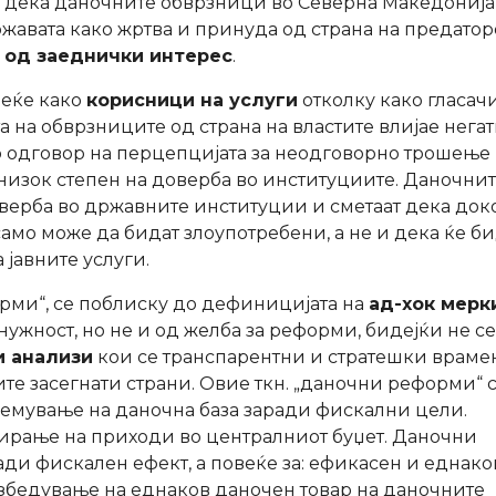
а дека даночните обврзници во Северна Македонија
 државата како жртва и принуда од страна на предатор
 од заеднички интерес
.
веќе како
корисници на услуги
отколку како гласачи
та на обврзниците од страна на властите влијае нега
о одговор на перцепцијата за неодговорно трошење
 низок степен на доверба во институциите. Даночни
верба во државните институции и сметаат дека док
амо може да бидат злоупотребени, а не и дека ќе би
јавните услуги.
орми“, се поблиску до дефиницијата на
ад-хок мерк
нужност, но не и од желба за реформи, бидејќи не се
и анализи
кои се транспарентни и стратешки враме
те засегнати страни. Овие ткн. „даночни реформи“ 
олемување на даночна база заради фискални цели.
рање на приходи во централниот буџет. Даночни
ади фискален ефект, а повеќе за: ефикасен и еднако
езбедување на еднаков даночен товар на даночните