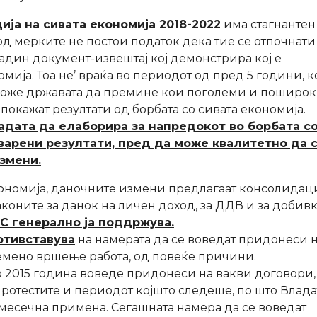
ија на сивата економија 2018-2022
има стагнантен
од мерките не постои податок дека тие се отпочнати
владин документ-извештај кој демонстрира кој е
мија. Тоа не’ враќа во периодот од пред 5 години, к
а може државата да премине кои поголеми и поширо
покажат резултати од борбата со сивата економија.
адата да елаборира за напредокот во борбата с
тварени резултати, пред да може квалитетно да 
змени.
кономија, даночните измени предлагаат консолидац
коните за данок на личен доход, за ДДВ и за добивк
С генерално ја поддржува.
отивставува
на намерата да се воведат придонеси 
мено вршење работа, од повеќе причини.
во 2015 година воведе придонеси на вакви договори,
ротестите и периодот којшто следеше, по што Владат
есечна примена. Сегашната намера да се воведат