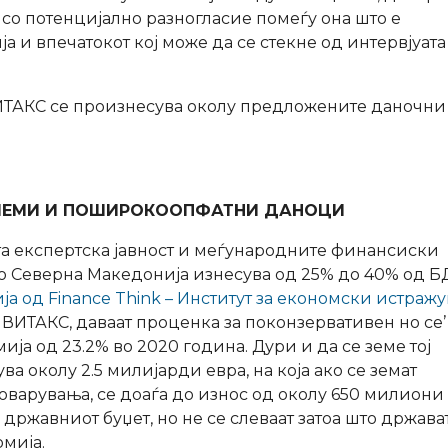
о потенцијално разногласие помеѓу она што е
 и впечатокот кој може да се стекне од интервјуата
ВИТАКС се произнесува околу предложените даночни
ОЛЕМИ И ПОШИРОКООПФАТНИ ДАНОЦИ
а експертска јавност и меѓународните финансиски
о Северна Македонија изнесува од 25% до 40% од Б
ја од Finance Think – Институт за економски истраж
ЦИВИТАКС, даваат проценка за поконзервативен но се’
ија од 23.2% во 2020 година. Дури и да се земе тој
ва околу 2.5 милијарди евра, на која ако се земат
варувања, се доаѓа до износ од околу 650 милиони
 државниот буџет, но не се слеваат затоа што држава
омија.