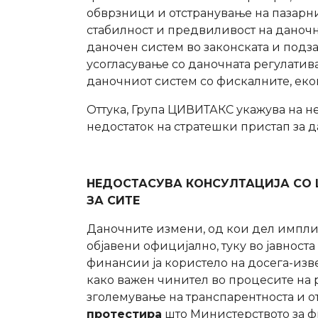
обврзници и отстранување на пазарн
стабилност и предвиливост на даноч
даночен систем во законската и подз
усогласување со даночната регулатива
даночниот систем со фискалните, еко
Оттука, Група ЦИВИТАКС укажува на н
недостаток на стратешки пристап за 
НЕДОСТАСУВА КОНСУЛТАЦИЈА СО
ЗА СИТЕ
Даночните измени, од кои дел импли
објавени официјално, туку во јавност
финансии ја користело на досега-изве
како важен чинител во процесите на 
зголемување на транспарентноста и о
протестира
што Министерството за ф