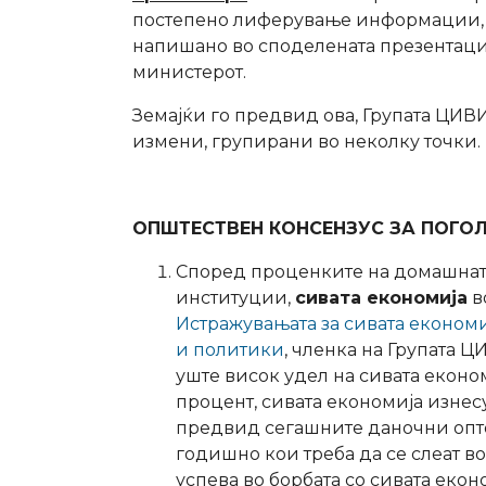
постепено лиферување информации, с
напишано во споделената презентација
министерот.
Земајќи го предвид ова, Групата ЦИ
измени, групирани во неколку точки.
ОПШТЕСТВЕН КОНСЕНЗУС ЗА ПОГ
Според проценките на домашнат
институции,
сивата економија
в
Истражувањата за сивата економи
и политики
, членка на Групата 
уште висок удел на сивата економ
процент, сивата економија изнесу
предвид сегашните даночни опто
годишно кои треба да се слеат во
успева во борбата со сивата екон