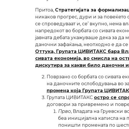
Притоа,
Стратегијата за формализац
никаков прогрес, дури и за повеќето 
се спроведуваат и, се’ вкупно, нема 
напредокот во борбата со сивата еконо
јавната дебата укажуваше дека за д
даночни зафаќања, неопходно е да се 
Оттука, Групата ЦИВИТАКС бара Вл
сивата економија, во смисла на ос
дискутира за какви било даночни и
Поврзано со борбата со сивата е
на даночните ослободувања во за
промена која Групата ЦИВИТАК
Групата ЦИВИТАКС
остро се спр
договори за привремено и повре
Прво
, Владата на Груевски 
беа иницијална каписла на п
поништи промената по шестм