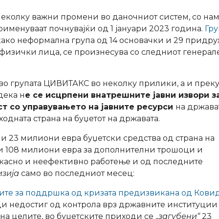
неколку важни промени во даночниот систем, со на
рименуваат почнувајќи од 1 јануари 2023 година.
Гру
, како неформална група од 14 основачки и 29 придр
физички лица, се произнесува со следниот генерал
во групата ЦИВИТАКС во неколку прилики, а и прек
дека н
е се исцрпени внатрешните јавни извори з
т со управувањето на јавните ресурси
на држава
одната страна на буџетот на државата.
ни 23 милиони евра буџетски средства од страна на
ни 108 милиони евра за дополнителни трошоци и
асно и неефективно работење и од последните
изија
само во последниот месец:
ките за поддршка од кризата предизвикана од Ковид
ди недостиг од контрола врз државните институции
а целите, во буџетските приходи се „
загубени“
23