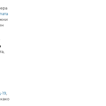
мера
пата
ужни
ен
у
а
та,
-19
,
 како