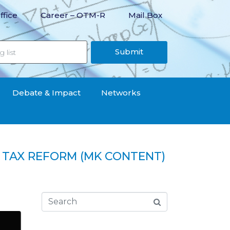
ffice
Career – OTM-R
Mail Box
Submit
Debate & Impact
Networks
D TAX REFORM (MK CONTENT)
posed tax reform (MK content)