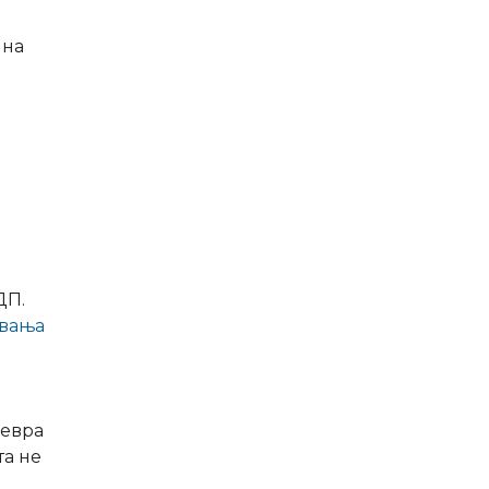
 на
ДП.
увања
 евра
та не