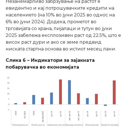
Незанемарливо забрзување на растот е
евидентно и кај потрошувачките кредити на
населението (на 10% во јуни 2025 во однос на
6% во јуни 2024). Додека, прометот во
трговијата со храна, пијалаци и тутун во јуни
2025 забележа експлозивен раст од 22.5%, што е
висок раст дури и ако се земе предвид
ниската стартна основа во истиот месец лани.
Слика 6 – Индикатори за зајакната
побарувачка во економијата