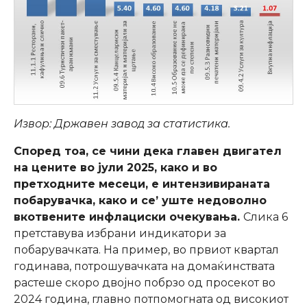
Извор: Државен завод за статистика.
Според тоа, се чини дека главен двигател
на цените во јули 2025, како и во
претходните месеци, е интензивираната
побарувачка, како и сe’
уште недоволно
вкотвените инфлациски очекувања.
Слика 6
претставува избрани индикатори за
побарувачката. На пример, во првиот квартал
годинава, потрошувачката на домаќинствата
растеше скоро двојно побрзо од просекот во
2024 година, главно потпомогната од високиот