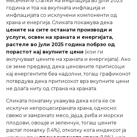
месечните стапки на инфлација во јули 2025
година и тоа на вкупната инфлација и
инфлацијата со исклучени компоненти од
храна и енергија. Сликата покажува дека
цените на сите останати производи и
услуги, освен на храната и енергијата,
растеле во јули 2025 година побрзо од
порастот кај вкупните цени
(кои ги
вклучуваат цените на храната и енергијата). Ако
се земе предвид дека ценовните притисоци
кај енергентите беа надолни, тогаш графиконот
потврдува дека притисокот врз вкупните цени
не доаѓа ниту од страна на храната.
Сликата понатаму укажува дека кога ќе се
исклучи непроцесираната храна, односно:
свежо и замрзнато месо, jajцa, риба и морски
плодови, овошје и зеленчук, тогаш цените
растат помалку (1.4%), отколку кога индексот ја