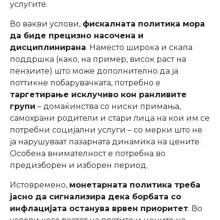
услугите.
Во вакви услови,
фискалната политика мора
да биде прецизно насочена и
дисциплинирана
. Наместо широка и скапа
поддршка (како, на пример, висок раст на
пензиите) што може дополнително да ја
поттикне побарувачката, потребно е
таргетирање исклучиво кон ранливите
групи
– домаќинства со ниски примања,
самохрани родители и стари лица на кои им се
потребни социјални услуги – со мерки што не
ја нарушуваат пазарната динамика на цените.
Особена внимателност е потребна во
предизборен и изборен период.
Истовремено,
монетарната политика треба
јасно да сигнализира дека борбата со
инфлацијата останува врвен приоритет
. Во