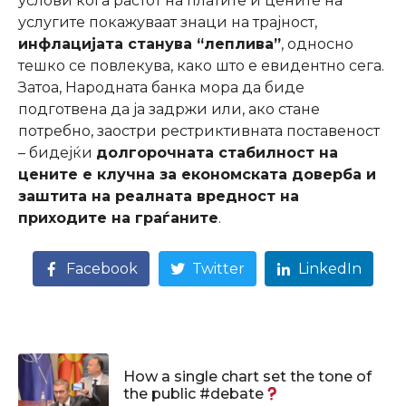
услови кога растот на платите и цените на
услугите покажуваат знаци на трајност,
инфлацијата станува “леплива”
, односно
тешко се повлекува, како што е евидентно сега.
Затоа, Народната банка мора да биде
подготвена да ја задржи или, ако стане
потребно, заостри рестриктивната поставеност
– бидејќи
долгорочната стабилност на
цените е клучна за економската доверба и
заштита на реалната вредност на
приходите на граѓаните
.
Facebook
Twitter
LinkedIn
How a single chart set the tone of
the public #debate