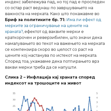
индекс забележува пад, но тој пад е проследен
со остар раст веднаш по завршувањето на
важноста на мерката. Како што покажавме во
Бриф за политиките бр. 71:
Има ли ефект од
мерките за ограничување на цените на
храната?
, ефектот од ваквите мерки е
краткорочен и реверзибилен, што значи дека
намалувањето во текот на важењето на мерката
се компензира скоро во целост со раст на
цените кој настанува по истекот на мерката.
Според тоа, укажавме дека потпирањето врз
вакви мерки треба да се напушти.
Слика 2 – Инфлација кај храната според
индексот на трошоците на живот