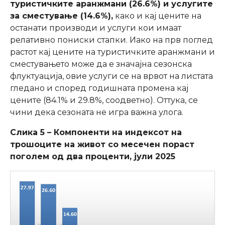
туристичките аранжмани (26.6%) и услугите
за сместување (14.6%),
како и кај цените на
останати производи и услуги кои имаат
релативно пониски стапки. Иако на прв поглед
растот кај цените на туристичките аранжмани и
сместувањето може да е значајна сезонска
флуктуација, овие услуги се на врвот на листата
гледано и според годишната промена кај
цените (84.1% и 29.8%, соодветно). Оттука, се
чини дека сезоната не игра важна улога.
Слика 5 – Компоненти на индексот на
трошоците на живот со месечен пораст
поголем од два проценти, јули 2025