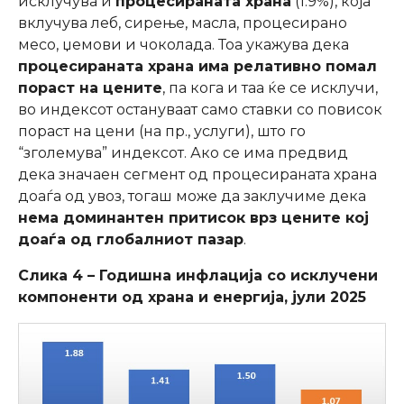
исклучува и
процесираната храна
(1.9%), која
вклучува леб, сирење, масла, процесирано
месо, џемови и чоколада. Тоа укажува дека
процесираната храна има релативно помал
пораст на цените
, па кога и таа ќе се исклучи,
во индексот остануваат само ставки со повисок
пораст на цени (на пр., услуги), што го
“зголемува” индексот. Ако се има предвид
дека значаен сегмент од процесираната храна
доаѓа од увоз, тогаш може да заклучиме дека
нема доминантен притисок врз цените кој
доаѓа од глобалниот пазар
.
Слика 4 – Годишна инфлација со исклучени
компоненти од храна и енергија, јули 2025