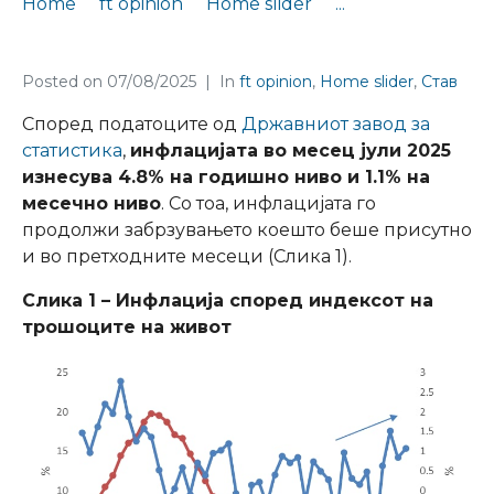
Home
ft opinion
Home slider
...
FT Opinion 66 for the prices developments (MK content)
Posted on
07/08/2025
In
ft opinion
,
Home slider
,
Став
Според податоците од
Државниот завод за
статистика
,
инфлацијата во месец јули 2025
изнесува 4.8% на годишно ниво и 1.1% на
месечно ниво
. Со тоа, инфлацијата го
продолжи забрзувањето коешто беше присутно
и во претходните месеци (Слика 1).
Слика 1 – Инфлација според индексот на
трошоците на живот