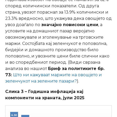
според количински показатели. Од друга
страна, увозот пораснал за 13.9% количински и
23.3% вредносно, што укажува дека овошјето од
увоз доаѓало по
значајно повисоки цени
, а
условите на домашниот пазар веројатно
овозможувале и зголемување на трговските
маржи. Состојбата кај зеленчукот е поповолна,
бидејќи и домашното производство било
поповолно, и увозните цени биле слични како
и во споредбениот период. (Види сврзана
анализа во нашиот
Бриф за политиките бр.
73:
Што ни кажуваат маржите на овошјето и
зеленчукот на зелените пазари?
).
Слика 3 – Годишна инфлација кај
компоненти на храната, јули 2025