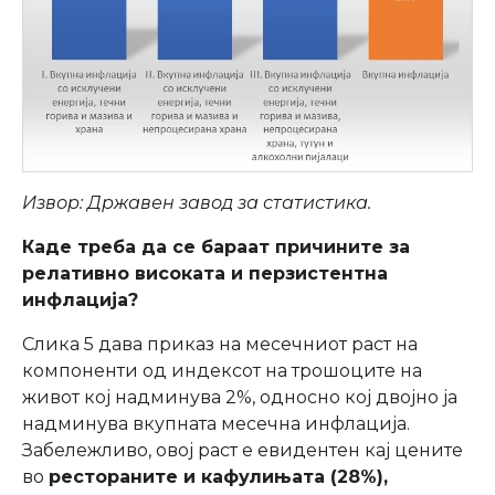
Извор: Државен завод за статистика.
Каде треба да се бараат причините за
релативно високата и перзистентна
инфлација?
Слика 5 дава приказ на месечниот раст на
компоненти од индексот на трошоците на
живот кој надминува 2%, односно кој двојно ја
надминува вкупната месечна инфлација.
Забележливо, овој раст е евидентен кај цените
во
рестораните и кафулињата (28%),