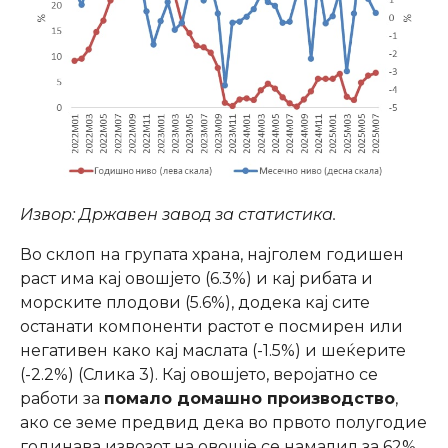
Извор: Државен завод за статистика.
Во склоп на групата храна, најголем годишен
раст има кај овошјето (6.3%) и кај рибата и
морските плодови (5.6%), додека кај сите
останати компоненти растот е посмирен или
негативен како кај маслата (-1.5%) и шеќерите
(-2.2%) (Слика 3). Кај овошјето, веројатно се
работи за
помало домашно производство
,
ако се земе предвид дека во првото полугодие
годинава извозот на овошје се намалил за 62%