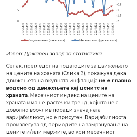
Извор: Државен завод за статистика.
Сепак, прегледот на податоците за движењето
на цените на храната (Слика 2), покажува дека
движењето на вкупната инфлација
не е главно
водено од движењата кај цените
на
храната
. Месечниот индекс на цените на
храната има не-растечки тренд, којшто не е
доволно воочлив поради значајната
варијабилност, но е присутен. Варијабилноста
произлегува од периодите на замрзнување на
цените и/или маржите, во кои месечниот