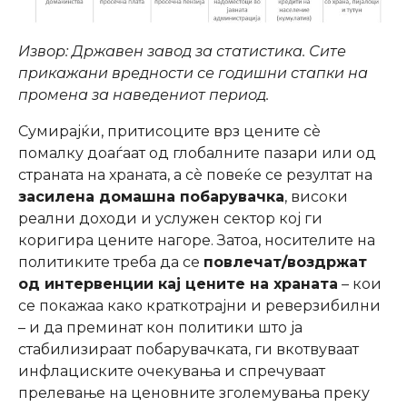
Извор: Државен завод за статистика. Сите
прикажани вредности се годишни стапки на
промена за наведениот период.
Сумирајќи, притисоците врз цените сè
помалку доаѓаат од глобалните пазари или од
страната на храната, а сè повеќе се резултат на
засилена домашна побарувачка
, високи
реални доходи и услужен сектор кој ги
коригира цените нагоре. Затоа, носителите на
политиките треба да се
повлечат/воздржат
од интервенции кај цените на храната
– кои
се покажаа како краткотрајни и реверзибилни
– и да преминат кон политики што ја
стабилизираат побарувачката, ги вкотвуваат
инфлациските очекувања и спречуваат
прелевање на ценовните зголемувања преку