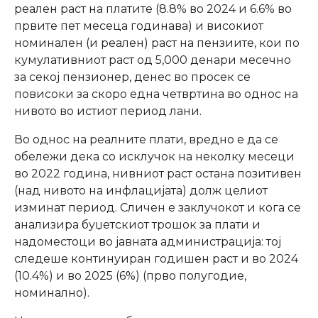
реален раст на платите (8.8% во 2024 и 6.6% во
првите пет месеца годинава) и високиот
номинален (и реален) раст на пензиите, кои по
кумулативниот раст од 5,000 денари месечно
за секој пензионер, денес во просек се
повисоки за скоро една четвртина во однос на
нивото во истиот период лани.
Во однос на реалните плати, вредно е да се
обележи дека со исклучок на неколку месеци
во 2022 година, нивниот раст остана позитивен
(над нивото на инфлацијата) долж целиот
изминат период. Сличен е заклучокот и кога се
анализира буџетскиот трошок за плати и
надоместоци во јавната администрација: тој
следеше континуиран годишен раст и во 2024
(10.4%) и во 2025 (6%) (прво полугодие,
номинално).