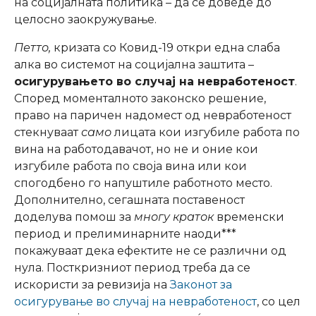
на социјалната политика – да се доведе до
целосно заокружување.
Петто,
кризата со Ковид-19 откри една слаба
алка во системот на социјална заштита –
осигурувањето во случај на невработеност
.
Според моменталното законско решение,
право на паричен надомест од невработеност
стекнуваат
само
лицата кои изгубиле работа по
вина на работодавачот, но не и оние кои
изгубиле работа по своја вина или кои
спогодбено го напуштиле работното место.
Дополнително, сегашната поставеност
доделува помош за
многу краток
временски
период и прелиминарните наоди***
покажуваат дека ефектите не се различни од
нула. Посткризниот период треба да се
искористи за ревизија на
Законот за
осигурување во случај на невработеност
, со цел