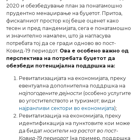
2020 и обезбедување план за понатамошно
прудентно менаџирање на буџетот. Притоа,
фискалниот простор кој беше оценет како
тесен и пред пандемијата, сега е понатамошно
и значително намален, што ја нагласува
потребата тој да се гради одново во пост-
Ковид-19 периодот.
Ова е особено важно од
перспектива на потребата буџетот да
обезбеди потенцијална поддршка на:
Ревитализацијата на економијата, преку
евентуална дополнителна поддршка на
најпогодените дејности
(особено услугите
во угостителството и туризмот; види
најранливи сектори во економијата
);
Ревитализација на економијата, преку
идентификација на пунктовите кои може
да бидат
носители на растот во пост-
Ковид-19 периодот
(на пример, поддршка