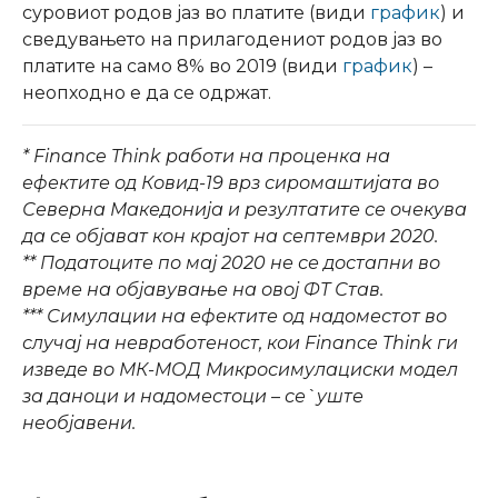
суровиот родов јаз во платите (види
график
) и
сведувањето на прилагодениот родов јаз во
платите на само 8% во 2019 (види
график
) –
неопходно е да се одржат.
* Finance Think работи на проценка на
ефектите од Ковид-19 врз сиромаштијата во
Северна Македонија и резултатите се очекува
да се објават кон крајот на септември 2020.
** Податоците по мај 2020 не се достапни во
време на објавување на овој ФТ Став.
*** Симулации на ефектите од надоместот во
случај на невработеност, кои Finance Think ги
изведе во МК-МОД Микросимулациски модел
за даноци и надоместоци – се`уште
необјавени.