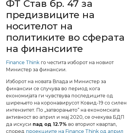
ФТ Став бр. 47 за
предизвиците на
носителот на
политиките во сферата
на финансиите
Finance Think
го честита изборот на новиот
Министер за финансии.
Изборот на новата Влада и Министер за
финансии се случува во период кога
економијата ги чувствува последиците од
ширењето на коронавирусот Ковид-19 со силен
интензитет. По „затворањето“ на економската
активност во април и мај 2020, се очекува БДП
да искуси
пад од 12.7%
во вториот квартал,
според
проекциите на Finance Think од април