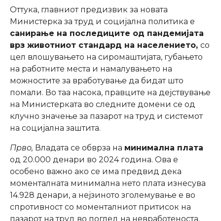
Оттука, главниот предизвик за новата
Министерка за труд и социјална политика е
санирање на последиците од пандемијата
врз животниот стандард на населението,
со
цел влошувањето на сиромаштијата, губањето
на работните места и намалувањето на
можностите за вработување да бидат што
помали. Во таа насока, правците на дејствување
на Министерката во следните домени се од
клучно значење за пазарот на труд и системот
на социјална заштита.
Прво,
Владата се обврза на
минимална плата
од 20.000 денари во 2024 година. Ова е
особено важно ако се има предвид дека
моменталната минимална нето плата изнесува
14.928 денари, а нејзиното зголемување е во
спротивност со моменталниот притисок на
пазарот на труд во поглед на невработеноста.