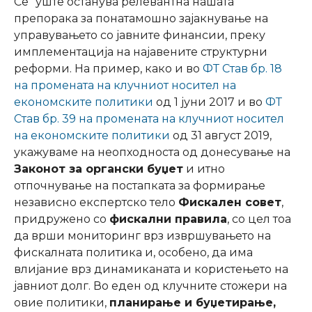
Се`уште останува релевантна нашата
препорака за понатамошно зајакнување на
управувањето со јавните финансии, преку
имплементација на најавените структурни
реформи. На пример, како и во
ФТ Став бр. 18
на промената на клучниот носител на
економските политики
од 1 јуни 2017 и во
ФТ
Став бр. 39 на промената на клучниот носител
на економските политики
од 31 август 2019,
укажуваме на неопходноста од донесување на
Законот за органски буџет
и итно
отпочнување на постапката за формирање
независно експертско тело
Фискален совет
,
придружено со
фискални правила
, со цел тоа
да врши мониторинг врз извршувањето на
фискалната политика и, особено, да има
влијание врз динамиканата и користењето на
јавниот долг. Во еден од клучните стожери на
овие политики,
планирање и буџетирање,