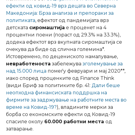
ефекти од ковид-19 врз децата во Северна
Македонија: Брза анализа и препораки за
политиката
, ефектот од пандемијата врз
детската
сиромаштија
е проценет на 4
процентни поени (пораст од 29.3% на 33.3%),
додека ефектот врз вкупната сиромаштија се
очекува да биде од слична големина*.
Истовремено, по децениското намалување,
невработеноста
забележува
зголемување за
над 15.000 лица
помеѓу февруари и мај 2020**,
иако според проценките од Finance Think
(види Бриф за политиките бр. 41:
Дали беше
неопходна финансиската поддршка на
фирмите за задржување на работните места во
време на Ковид-19?
), владините мерки за
борба со економските ефекти од Ковид-19
спасиле околу
60.000 работни места
од
затварање.