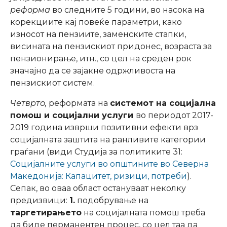
реформа
во следните 5 години, во насока на
корекциите кај повеќе параметри, како
износот на пензиите, заменските стапки,
висината на пензискиот придонес, возраста за
пензионирање, итн., со цел на среден рок
значајно да се зајакне одржливоста на
пензискиот систем.
Четврто,
реформата на
системот на социјална
помош и социјални услуги
во периодот 2017-
2019 година изврши позитивни ефекти врз
социјалната заштита на ранливите категории
граѓани (види Студија за политиките 31:
Социјалните услуги во општините во Северна
Македонија: Капацитет, ризици, потреби
).
Сепак, во оваа област остануваат неколку
предизвици:
1.
подобрување на
таргетирањето
на социјалната помош треба
да биде перманентен процес, со цел таа да