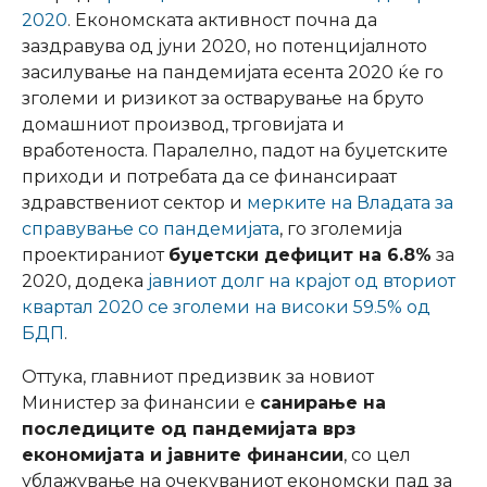
2020
. Економската активност почна да
заздравува од јуни 2020, но потенцијалното
засилување на пандемијата есента 2020 ќе го
зголеми и ризикот за остварување на бруто
домашниот производ, трговијата и
вработеноста. Паралелно, падот на буџетските
приходи и потребата да се финансираат
здравствениот сектор и
мерките на Владата за
справување со пандемијата
, го зголемиja
проектираниот
буџетски дефицит на 6.8%
за
2020, додека
јавниот долг на крајот од вториот
квартал 2020 се зголеми на високи 59.5% од
БДП
.
Оттука, главниот предизвик за новиот
Министер за финансии е
санирање на
последиците од пандемијата врз
економијата и јавните финансии
, со цел
ублажување на очекуваниот економски пад за