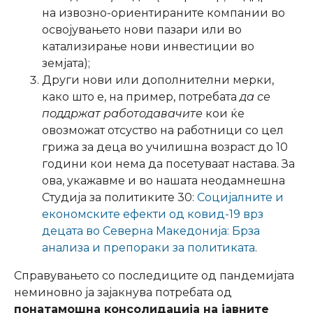
на извозно-ориентираните компании во
освојувањето нови пазари или во
катализирање нови инвестиции во
земјата);
Други нови или дополнителни мерки,
како што е, на пример, потребата
да се
поддржат работодавачите
кои ќе
овозможат отсуство на работници со цел
грижа за деца во училишна возраст до 10
години кои нема да посетуваат настава. За
ова, укажавме и во нашата неодамнешна
Студија за политиките 30:
Социјалните и
економските ефекти од ковид-19 врз
децата во Северна Македонија: Брза
анализа и препораки за политиката
.
Справувањето со последиците од пандемијата
неминовно ја зајакнува потребата од
понатамошна консолидација на јавните