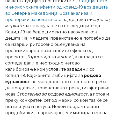
нашата Студија за политиките 30:
Социјалните
и економските ефекти од ковид-19 врз децата
во Северна Македонија: Брза анализа и
препораки за политиката
најде дека
ниедна од
мерките
за справување со последиците од
Ковид-19 не беше директно насочена кон
децата. Кај младите, првенствено е потребно да
се изврши ригорозно оценување на
прелиминарно-позитивните ефекти од
проектот
„Гаранција за млади“
, а потоа да се
согледа дали е неопходно негово
калибрирање кон условите зададени со
Ковид-19. Кај жените, амбицијата за
родова
еднаквост
во македонското општество треба
да продолжи, првенствено преку дизајнирање
нова
Стратегија за родова еднаквост
, а потоа и
преку конкретен сет од мерки со кои таа ќе се
поттикнува и негува. Некои неодамнешни
придобивки – најзначајно, елиминирањето на