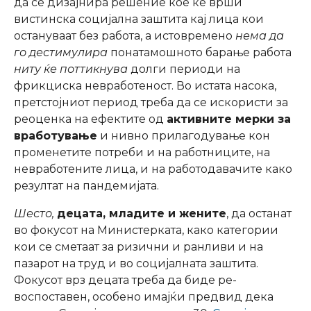
да се дизајнира решение кое ќе врши
вистинска социјална заштита кај лица кои
остануваат без работа, а истовремено
нема да
го дестимулира
понатамошното барање работа
ниту ќе поттикнува
долги периоди на
фрикциска невработеност. Во истата насока,
претстојниот период треба да се искористи за
реоценка на ефектите од
активните мерки за
вработување
и нивно прилагодување кон
променетите потреби и на работниците, на
невработените лица, и на работодавачите како
резултат на пандемијата.
Шесто,
децата, младите и жените
, да останат
во фокусот на Министерката, како категории
кои се сметаат за ризични и ранливи и на
пазарот на труд и во социјалната заштита.
Фокусот врз децата треба да биде ре-
воспоставен, особено имајќи предвид дека