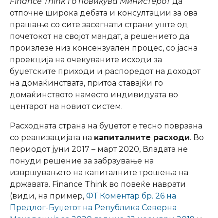
Finance Think го повикува Министерот
да
отпочне широка дебата и консултации за ова
прашање со сите засегнати страни уште од
почетокот на својот мандат, а решението да
произлезе низ консензуален процес, со јасна
проекција на очекуваните исходи за
буџетските приходи и распоредот на доходот
на домаќинствата, притоа ставајќи го
домаќинството наместо индивидуата во
центарот на новиот систем.
Расходната страна на буџетот е тесно поврзана
со реализацијата на
капиталните расходи
. Во
периодот јуни 2017 – март 2020, Владата не
понуди решение за забрзување на
извршувањето на капиталните трошења на
државата. Finance Think во повеќе наврати
(види, на пример,
ФТ Коментар бр. 26 на
Предлог-Буџетот на Република Северна