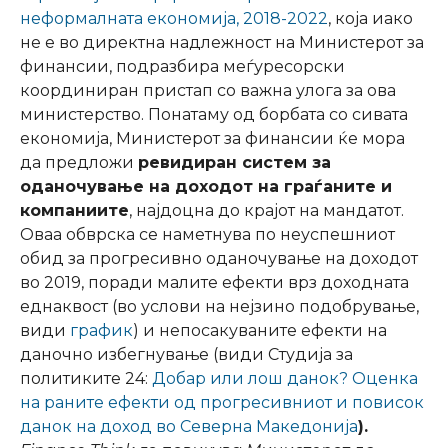
неформалната економија, 2018-2022
, која иако
не е во директна надлежност на Министерот за
финансии, подразбира меѓуресорски
координиран пристап со важна улога за ова
министерство. Понатаму од борбата со сивата
економија, Министерот за финансии ќе мора
да предложи
ревидиран систем за
оданочување на доходот на граѓаните и
компаниите
, најдоцна до крајот на мандатот.
Оваа обврска се наметнува по неуспешниот
обид за прогресивно оданочување на доходот
во 2019, поради малите ефекти врз доходната
еднаквост (во услови на нејзино подобрување,
види
график
) и непосакуваните ефекти на
даночно избегнување (види Студија за
политиките 24:
Добар или лош данок? Оценка
на раните ефекти од прогресивниот и повисок
данок на доход во Северна Македонија
).