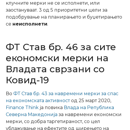
клучните мерки не се исполнети, или
заостануваат. 3 од 5 приоритетни цели за
подобрување на планирањето и буџетирањето
се
неисполнети
.
ФТ Став бр. 46 за сите
економски мерки на
Владата сврзани со
Ковид-19
Во
ФТ Став бр. 43 за навремени мерки за спас
на економската активност
од
25 март 2020,
Finance Think
ја повика
Влада на Република
Северна Македонија
за
навремени економски
мерки,
со добра таргетираност, со цел
ублажување на ефектите од ширењето на