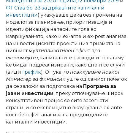
Македонија за 2020 година, 12 ноември 2019
и
ФТ Став бр. 33 за државните капитални
инвестиции
) укажуваше дека без промена на
моделот за планирање, приоритизација и
идентификација на тесните грла во
извршувањето, како и ex-ante и ex-post анализа
на инвестициските проекти низ призмата на
нивниот
мултипликативен ефект врз
економијата
, капиталните расходи и понатаму
ќе бидат подреализирани, како што и се случи
(види
график
). Оттука,
го повикуваме новиот
Министер за финансии
уште од самиот почеток
да се заложи за подготовка на
Програма за
јавни инвестиции
, преку отпочнување широк
консултативен процес со сите засегнати
страни, и со експлицитно вклучување ex-ante
кост-бенефит анализа на предвидените
капитални инвестиции.