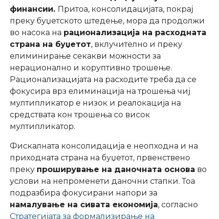
финансии.
Притоа, консолидацијата, покрај
преку буџетското штедење, мора да продолжи
во насока на
рационализација на расходната
страна на буџетот
, вклучително и преку
елиминирање секакви можности за
нерационално и коруптивно трошење.
Рационализацијата на расходите треба да се
фокусира врз елиминација на трошења чиј
мултипликатор е низок и реалокација на
средствата кон трошења со висок
мултипликатор.
Фискалната консолидација е неопходна и на
приходната страна на буџетот, првенствено
преку
проширување на даночната основа
во
услови на непроменети даночни стапки. Тоа
подразбира фокусирани напори за
намалување на сивата економија
, согласно
Стратегијата за формализирање на