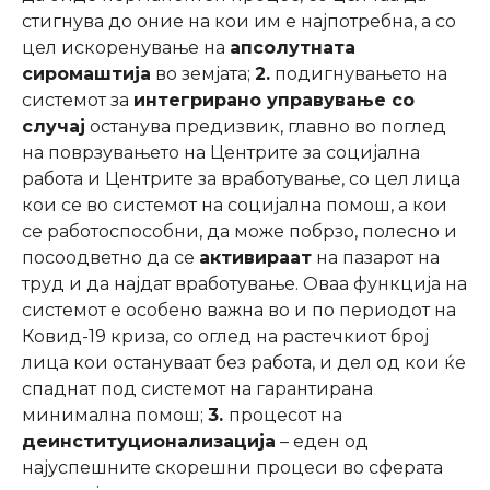
стигнува до оние на кои им е најпотребна, а со
цел искоренување на
апсолутната
сиромаштија
во земјата;
2.
подигнувањето на
системот за
интегрирано управување со
случај
останува предизвик, главно во поглед
на поврзувањето на Центрите за социјална
работа и Центрите за вработување, со цел лица
кои се во системот на социјална помош, а кои
се работоспособни, да може побрзо, полесно и
посоодветно да се
активираат
на пазарот на
труд и да најдат вработување. Оваа функција на
системот е особено важна во и по периодот на
Ковид-19 криза, со оглед на растечкиот број
лица кои остануваат без работа, и дел од кои ќе
спаднат под системот на гарантирана
минимална помош;
3.
процесот на
деинституционализација
– еден од
најуспешните скорешни процеси во сферата