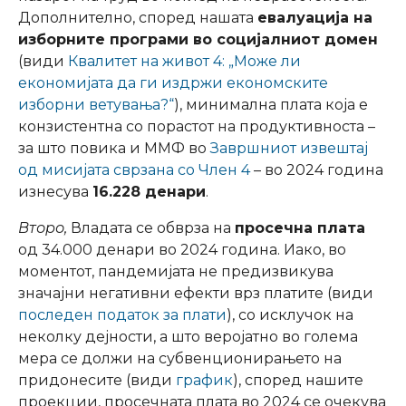
Дополнително, според нашата
евалуација на
изборните програми во социјалниот домен
(види
Квалитет на живот 4: „Може ли
економијата да ги издржи економските
изборни ветувања?“
), минимална плата која е
конзистентна со порастот на продуктивноста –
за што повика и ММФ во
Завршниот извештај
од мисијата сврзана со Член 4
– во 2024 година
изнесува
16.228 денари
.
Второ,
Владата се обврза на
просечна плата
од 34.000 денари во 2024 година. Иако, во
моментот, пандемијата не предизвикува
значајни негативни ефекти врз платите (види
последен податок за плати
), со исклучок на
неколку дејности, а што веројатно во голема
мера се должи на субвенционирањето на
придонесите (види
график
), според нашите
проекции, просечната плата во 2024 се очекува