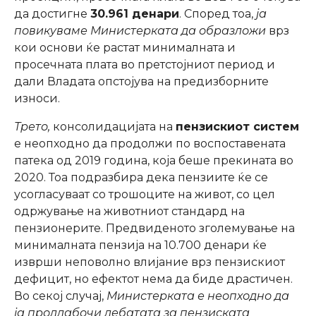
да достигне
30.961 денари
. Според тоа,
ја
повикуваме Министерката да образложи
врз
кои основи ќе растат минималната и
просечната плата во претстојниот период и
дали Владата опстојува на предизборните
износи.
Трето,
консолидацијата на
пензискиот систем
е неопходно да продолжи по воспоставената
патека од 2019 година, која беше прекината во
2020. Тоа подразбира дека пензиите ќе се
усогласуваат со трошоците на живот, со цел
одржување на животниот стандард на
пензионерите. Предвиденото зголемување на
минималната пензија на 10.700 денари ќе
изврши неповолно влијание врз пензискиот
дефицит, но ефектот нема да биде драстичен.
Во секој случај,
Министерката е неопходно да
ја продлабочи дебатата за пензиската