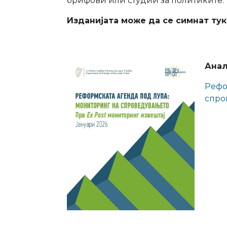
брифови или студии за политиките.
Изданијата може да се симнат тук
Анал
Рефо
спро