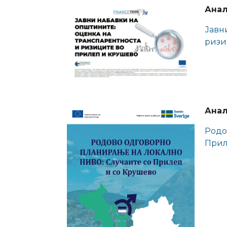
Анал
Јавн
ризи
Анал
Родо
Прил