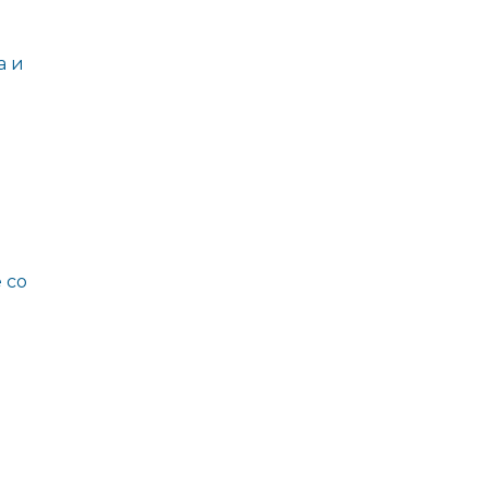
а и
 со