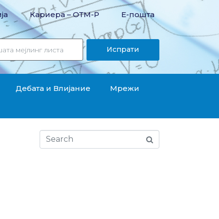
ја
Кариера – OТМ-Р
Е-пошта
Испрати
Дебата и Влијание
Мрежи