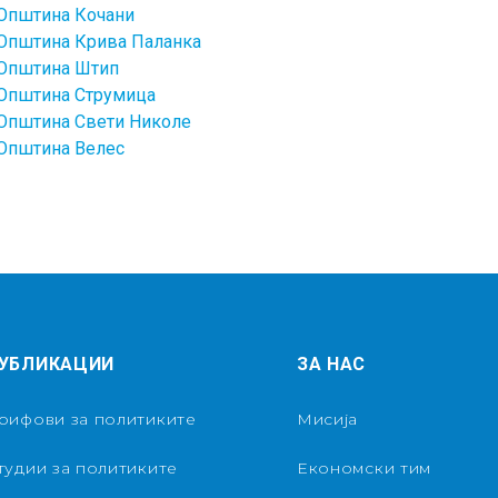
Општина Кочани
Општина Крива Паланка
Општина Штип
Општина Струмица
Општина Свети Николе
Општина Велес
УБЛИКАЦИИ
ЗА НАС
рифови за политиките
Мисија
тудии за политиките
Економски тим