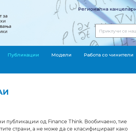
Регионална канцелари
Публикации
Модели
Работа со чинители
АИ
 публикации од Finance Think. Вообичаено, тие
атите страни, а не може да се класифицираат како