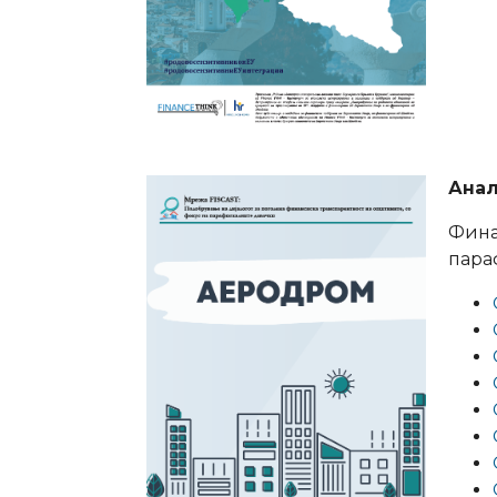
Анал
Фина
пара