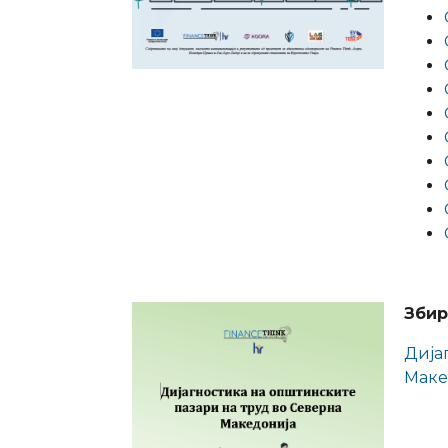
Збир
Дија
Маке