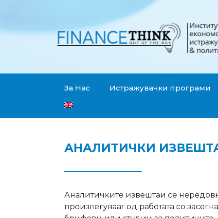
За Нас
Истражувачки програми
АНАЛИТИЧКИ ИЗВЕШТ
Аналитичките извештаи се нередовни
произлегуваат од работата со засегн