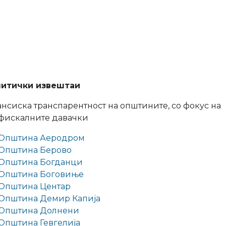
итички извештаи
нсиска транспарентност на општините, со фокус на
фискалните давачки
Општина Аеродром
Општина Берово
Општина Богданци
Општина Боговиње
Општина Центар
Општина Демир Капија
Општина Долнени
Општина Гевгелија