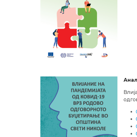
Анал
Влиј
одго