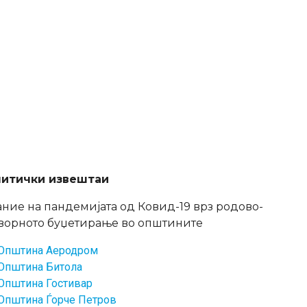
итички извештаи
ание на пандемијата од Ковид-19 врз родово-
ворното буџетирање во општините
Општина Аеродром
Општина Битола
Општина Гостивар
Општина Ѓорче Петров