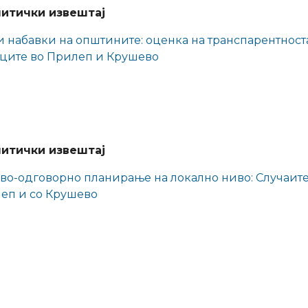
итички извештај
и набавки на општините: оценка на транспарентност
ците во Прилеп и Крушево
итички извештај
во-одговорно планирање на локално ниво: Случаите
еп и со Крушево