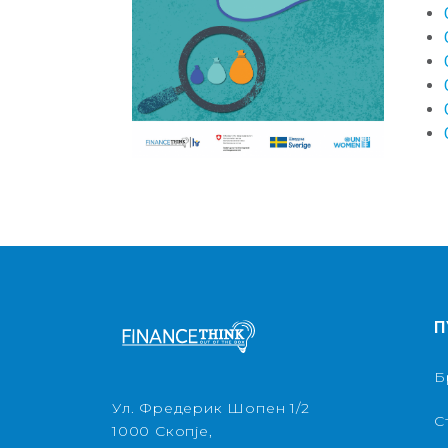
П
Б
Ул. Фредерик Шопен 1/2
С
1000 Скопје,