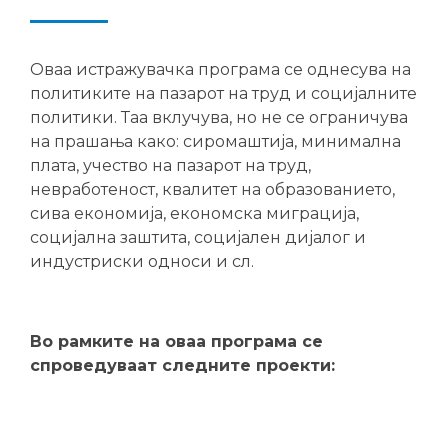
Оваа истражувачка програма се однесува на
политиките на пазарот на труд и социјалните
политики. Таа вклучува, но не се ограничува
на прашања како: сиромаштија, минимална
плата, учество на пазарот на труд,
невработеност, квалитет на образованието,
сива економија, економска миграција,
социјална заштита, социјален дијалог и
индустриски односи и сл.
Во рамките на оваа програма се
спроведуваат следните проекти: