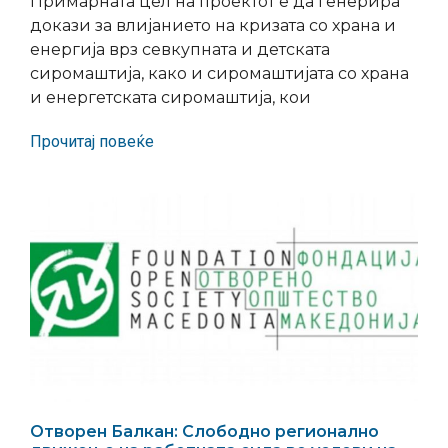
Примарната цел на проектот е да генерира
докази за влијанието на кризата со храна и
енергија врз севкупната и детската
сиромаштија, како и сиромаштијата со храна
и енергетската сиромаштија, кои
Прочитај повеќе
Отворен Балкан: Слободно регионално