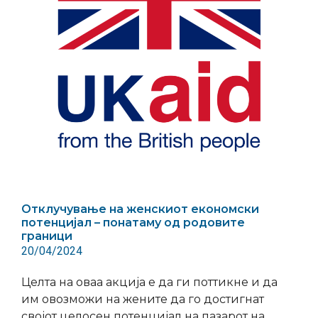
Отклучување на женскиот економски
потенцијал – понатаму од родовите
граници
20/04/2024
Целта на оваа акција е да ги поттикне и да
им овозможи на жените да го достигнат
својот целосен потенцијал на пазарот на