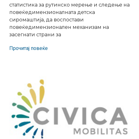
статистика за рутинско мерење и следење на
повеќедимензионалната детска
сиромаштија, да воспостави
повеќедимензионален механизам на
засегнати страни за
Прочитај повеќе