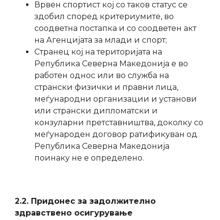
Врвен спортист кој со таков статус се
здобил според критериумите, во
соодветна постапка и со соодветен акт
на Агенцијата за млади и спорт;
Странец кој на територијата на
Република Северна Македонија е во
работен однос или во служба на
странски физички и правни лица,
меѓународни организации и установи
или странски дипломатски и
конзуларни претставништва, доколку со
меѓународен договор ратификуван од
Република Северна Македонија
поинаку не е определено.
2.2. Придонес за задолжително
здравствено осигурување