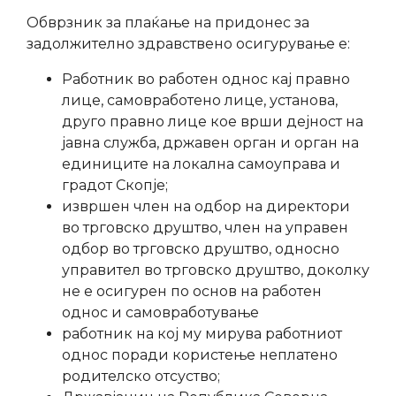
Обврзник за плаќање на придонес за
задолжително здравствено осигурување е:
Работник во работен однос кај правно
лице, самовработено лице, установа,
друго правно лице кое врши дејност на
јавна служба, државен орган и орган на
единиците на локална самоуправа и
градот Скопје;
извршен член на одбор на директори
во трговско друштво, член на управен
одбор во трговско друштво, односно
управител во трговско друштво, доколку
не е осигурен по основ на работен
однос и самовработување
работник на кој му мирува работниот
однос поради користење неплатено
родителско отсуство;