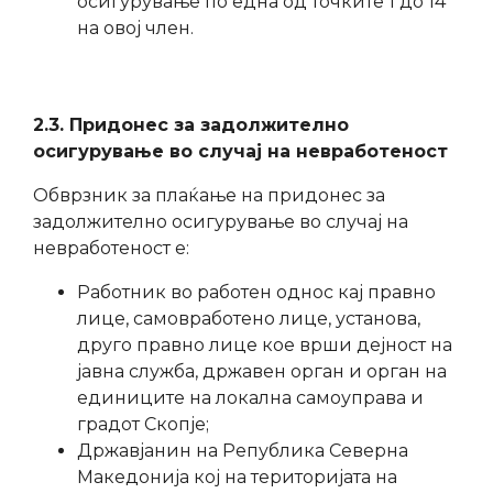
осигурување по една од точките 1 до 14
на овој член.
2.3. Придонес за задолжително
осигурување во случај на невработеност
Обврзник за плаќање на придонес за
задолжително осигурување во случај на
невработеност е:
Работник во работен однос кај правно
лице, самовработено лице, установа,
друго правно лице кое врши дејност на
јавна служба, државен орган и орган на
единиците на локална самоуправа и
градот Скопје;
Државјанин на Република Северна
Македонија кој на територијата на