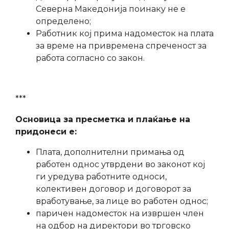
Северна Македонија поинаку не е
определено;
Работник кој прима надоместок на плата
за време на привремена спреченост за
работа согласно со закон.
***
Основица за пресметка и плаќање на
придонеси е:
Плата, дополнителни примања од
работен однос утврдени во законот кој
ги уредува работните односи,
колективен договор и договорот за
вработување, за лице во работен однос;
паричен надоместок на извршен член
на одбор на директори во трговско