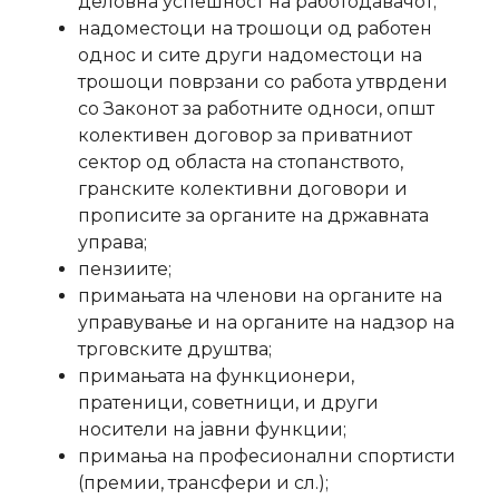
деловна успешност на работодавачот;
надоместоци на трошоци од работен
однос и сите други надоместоци на
трошоци поврзани со работа утврдени
со Законот за работните односи, општ
колективен договор за приватниот
сектор од областа на стопанството,
гранските колективни договори и
прописите за органите на државната
управа;
пензиите;
примањата на членови на органите на
управување и на органите на надзор на
трговските друштва;
примањата на функционери,
пратеници, советници, и други
носители на јавни функции;
примања на професионални спортисти
(премии, трансфери и сл.);