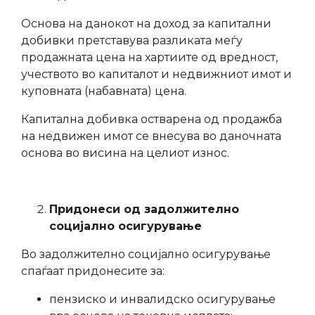
Основа на данокот на доход за капитални
добивки претставува разликата меѓу
продажната цена на хартиите од вредност,
учеството во капиталот и недвижниот имот и
куповната (набавната) цена.
Капитална добивка остварена од продажба
на недвижен имот се внесува во даночната
основа во висина на целиот износ.
Придонеси од задолжително
социјално осигурување
Во задолжително социјално осигурување
спаѓаат придонесите за:
пензиско и инвалидско осигурување