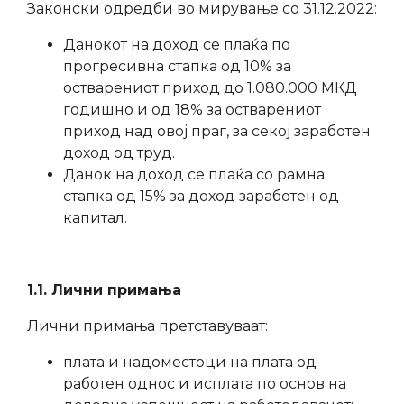
Законски одредби во мирување со 31.12.2022:
Данокот на доход се плаќа по
прогресивна стапка од 10% за
остварениот приход до 1.080.000 МКД
годишно и од 18% за остварениот
приход над овој праг, за секој заработен
доход од труд.
Данок на доход се плаќа со рамна
стапка од 15% за доход заработен од
капитал.
1.1. Лични примања
Лични примања претставуваат:
плата и надоместоци на плата од
работен однос и исплата по основ на