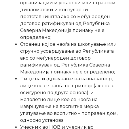
организации и установи или странски
дипломатски и конзуларни
претставништва ако со меѓународен
договор ратификуван од Република
Северна Македонија поинаку не е
определено;
Странец кој се наоѓа на школување или
стручно усовршување во Републиката
ако со меѓународен договор
ратификуван од Република Северна
Македонија поинаку не е определено;
Лице на издржување на казна затвор,
лице кое се наоѓа во притвор (ако не е
осигурено по друга основа), и
малолетно лице кое се наоѓа на
извршување на воспитна мерка
упатување во воспитно – поправен дом,
односно установа;
Учесник во НОВ и учесник во