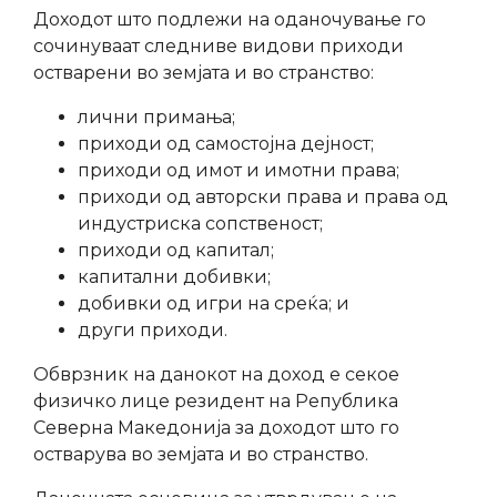
Доходот што подлежи на оданочување го
сочинуваат следниве видови приходи
остварени во земјата и во странство:
лични примања;
приходи од самостојна дејност;
приходи од имот и имотни права;
приходи од авторски права и права од
индустриска сопственост;
приходи од капитал;
капитални добивки;
добивки од игри на среќа; и
други приходи.
Обврзник на данокот на доход е секое
физичко лице резидент на Република
Северна Македонија за доходот што го
остварува во земјата и во странство.