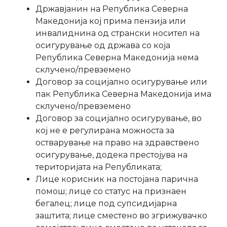
Државјанин на Република Северна
Македонија кој прима пензија или
инвалиднина од странски носител на
осигурување од држава со која
Република Северна Македонија нема
склучено/превземено
Договор за социјално осигурување или
пак Република Северна Македонија има
склучено/превземено
Договор за социјално осигурување, во
кој не е регулирана можноста за
остварување на право на здравствено
осигурување, додека престојува на
територијата на Републиката;
Лице корисник на постојана парична
помош; лице со статус на признаен
бегалец; лице под супсидијарна
заштита; лице сместено во згрижувачко