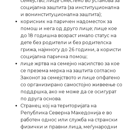
семејство; лице сместено во установа за
социјална заштита (за институционална
и вонинституционална заштита);
корисник на паричен надоместок за
помош и нега од друго лице; лице кое
до 18 годишна возраст имало статус на
дете без родители и без родителска
грижа, најмногу до 26 години, а користи
социјална парична помош;
лице жртва на семејно насилство за кое
се презема мерка на заштита согласно
Законот за семејството и лице опфатено
со организирано самостојно живеење со
поддршка, ако не може да се осигурат
по друга основа.
Странец кој на територијата на
Република Северна Македонија е во
работен однос или служба на странски
физички и правни лица, меѓународни