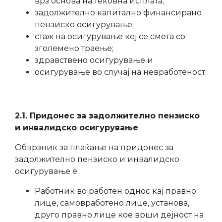
врз основа на тековна исплата;
задолжително капитално финансирано
пензиско осигурување;
стаж на осигурување кој се смета со
зголемено траење;
здравствено осигурување и
осигурување во случај на невработеност.
2.1. Придонес за задолжително пензиско
и инвалидско осигурување
Обврзник за плаќање на придонес за
задолжително пензиско и инвалидско
осигурување е:
Работник во работен однос кај правно
лице, самовработено лице, установа,
друго правно лице кое врши дејност на