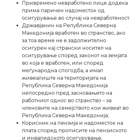
Привремено невработено лице додека
прима паричен надоместок од
осигурување во случај на невработеност.
Државјанин на Република Северна
Македонија вработен во странство, ако
за тоа време не е задолжително
осигурен кај странски носител на
осигурување според законот на земјата
во која е вработен, или според
меѓународна спогодба, а имал
живеалиште на територијата на
Република Северна Македонија
непосредно пред засновањето на
работниот однос во странство – за
членовите на семејството кои живеат во
Република Северна Македонија;
Корисник на пензија и надоместок на
плата според прописите на пензиското
и инвалидското осигурување,