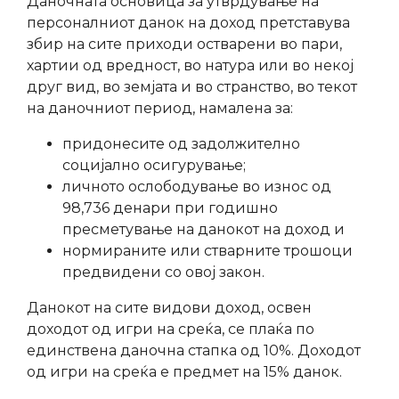
Даночната основица за утврдување на
персоналниот данок на доход претставува
збир на сите приходи остварени во пари,
хартии од вредност, во натура или во некој
друг вид, во земјата и во странство, во текот
на даночниот период, намалена за:
придонесите од задолжително
социјално осигурување;
личното ослободување во износ од
98,736 денари при годишно
пресметување на данокот на доход и
нормираните или стварните трошоци
предвидени со овој закон.
Данокот на сите видови доход, освен
доходот од игри на среќа, се плаќа по
единствена даночна стапка од 10%. Доходот
од игри на среќа е предмет на 15% данок.