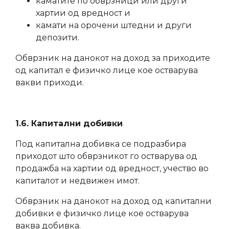
каматите по обврзници или други
хартии од вредност и
камати на орочени штедни и други
депозити.
Обврзник на данокот на доход за приходите
од капитал е физичко лице кое остварува
вакви приходи.
1.6. Капитални добивки
Под капитална добивка се подразбира
приходот што обврзникот го остварува од
продажба на хартии од вредност, учество во
капиталот и недвижен имот.
Обврзник на данокот на доход од капитални
добивки е физичко лице кое остварува
ваква добивка.