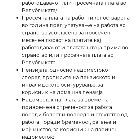
работодавачот или просечната плата во
Републиката/
Просечна плата на работникот остварена
во година пред упатување на работа во
странство,усогласена за просечен
месечен пораст на платите кај
работодавачот и платата што ја прима во
странство или просечната плата во
Републиката;
Пензијата, односно надоместокот
според прописите на пензиското и
инвалидското осигурување, за
корисник на домашна пензија;
Надоместок на плата за време на
привремена спреченост за работа
поради болест и повреда и отсутство од
работа поради бременост, рагање и
мајчинство, за корисник на паричен
надоместок;