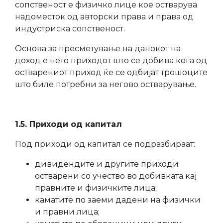
сопственост е физичко лице кое остварува
надоместок од авторски права и права од
индустриска сопственост.
Основа за пресметување на данокот на
доход е нето приходот што се добива кога од
остварениот приход ќе се одбијат трошоците
што биле потребни за негово остварување.
1.5. Приходи од капитал
Под приходи од капитал се подразбираат:
дивидендите и другите приходи
остварени со учество во добивката кај
правните и физичките лица;
каматите по заеми дадени на физички
и правни лица;