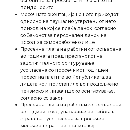
основица за пресметка и плаќање на
придонесите.
Месечната аконтација на нето приходот,
односно на паушално утврдениот нето
приход на кој се плаќа данок, согласно
со Законот за персонален данок на
доход, за самовработено лице.
Просечна плата на работникот остварена
во годината пред престанокот на
задолжителното осигурување,
усогласена со просечниот годишен
пораст на платите во Републиката, за
лицата кои пристапиле во продолжено
пензиско и инвалидско осигурување,
согласно со закон.
Просечна плата на работникот остварена
во година пред упатување на работа во
странство, усогласена за просечен
месечен пораст на платите кај