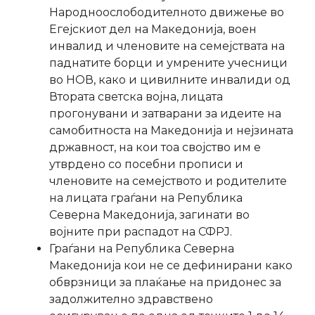
Народноослободителното движење во
Егејскиот дел на Македонија, воен
инвалид и членовите на семејствата на
паднатите борци и умрените учесници
во НОВ, како и цивилните инвалиди од
Втората светска војна, лицата
прогонувани и затварани за идеите на
самобитноста на Македонија и нејзината
државност, на кои тоа својство им е
утврдено со посебни прописи и
членовите на семејството и родителите
на лицата граѓани на Република
Северна Македонија, загинати во
војните при распадот на СФРЈ.
Граѓани на Република Северна
Македонија кои не се дефинирани како
обврзници за плаќање на придонес за
задолжително здравствено