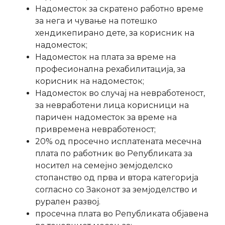
Надоместок за скратено работно време
за нега и чување на потешко
хендикепирано дете, за корисник на
надоместок;
Надоместок на плата за време на
професионална рехабилитација, за
корисник на надоместок;
Надоместок во случај на невработеност,
за невработени лица корисници на
паричен надоместок за време на
привремена невработеност;
20% од просечно исплатената месечна
плата по работник во Републиката за
носител на семејно земјоделско
стопанство од прва и втора категорија
согласно со Законот за земјоделство и
рурален развој.
просечна плата во Републиката објавена