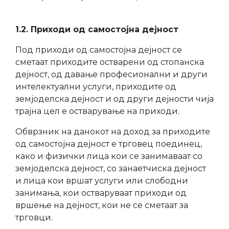
1.2. Приходи од самостојна дејност
Под приходи од самостојна дејност се
сметаат приходите остварени од стопанска
дејност, од давање професионални и други
интелектуални услуги, приходите од
земјоделска дејност и од други дејности чија
трајна цел е остварување на приходи.
Обврзник на данокот на доход за приходите
од самостојна дејност е трговец поединец,
како и физички лица кои се занимаваат со
земјоделска дејност, со занаетчиска дејност
и лица кои вршат услуги или слободни
занимања, кои остваруваат приходи од
вршење на дејност, кои не се сметаат за
трговци.