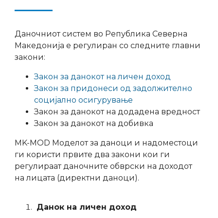
Даночниот систем во Република Северна
Македонија е регулиран со следните главни
закони:
Закон за данокот на личен доход
Закон за придонеси од задолжително
социјално осигурување
Закон за данокот на додадена вредност
Закон за данокот на добивка
MK-MOD Моделот за даноци и надоместоци
ги користи првите два закони кои ги
регулираат даночните обврски на доходот
на лицата (директни даноци).
Данок на личен доход