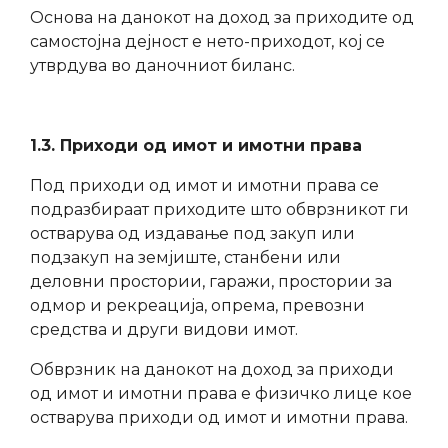
Основа на данокот на доход за приходите од
самостојна дејност е нето-приходот, кој се
утврдува во даночниот биланс.
1.3. Приходи од имот и имотни права
Под приходи од имот и имотни права се
подразбираат приходите што обврзникот ги
остварува од издавање под закуп или
подзакуп на земјиште, станбени или
деловни простории, гаражи, простории за
одмор и рекреација, опрема, превозни
средства и други видови имот.
Обврзник на данокот на доход за приходи
од имот и имотни права е физичко лице кое
остварува приходи од имот и имотни права.