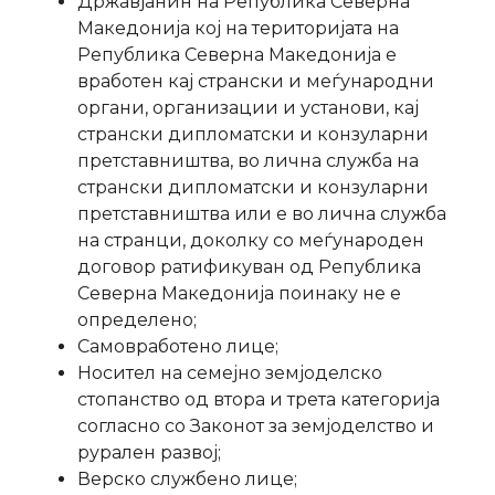
Државјанин на Република Северна
Македонија кој на територијата на
Република Северна Македонија е
вработен кај странски и меѓународни
органи, организации и установи, кај
странски дипломатски и конзуларни
претставништва, во лична служба на
странски дипломатски и конзуларни
претставништва или е во лична служба
на странци, доколку со меѓународен
договор ратификуван од Република
Северна Македонија поинаку не е
определено;
Самовработено лице;
Носител на семејно земјоделско
стопанство од втора и трета категорија
согласно со Законот за земјоделство и
рурален развој;
Верско службено лице;