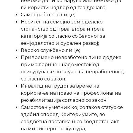
неможе да ги остварува или неможе да
ги користи надвор од таа држава;
Самовработено лице;
Носител на семејно земјоделско
стопанство од прва, втора и трета
категорија согласно со Законот за
земјоделство и рурален развој;
Верско службено лице;
Привремено невработено лице додека
прима паричен надоместок од
осигурување во случај на невработеност,
согласно со закон;
Инвалид на трудот за време на
користење на право на професионална
рехабилитација согласно со закон;
Самостоен уметник кој со таков статус се
здобил според критериумите, во
соодветна постапка и со соодветен акт
на министерот за култура;