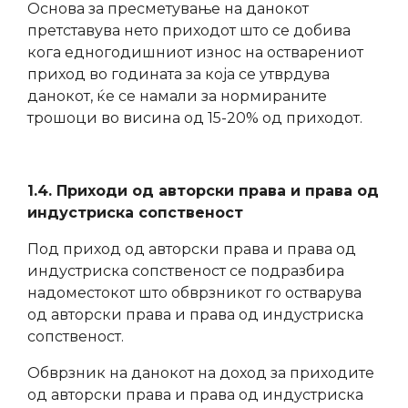
Основа за пресметување на данокот
претставува нето приходот што се добива
кога едногодишниот износ на остварениот
приход во годината за која се утврдува
данокот, ќе се намали за нормираните
трошоци во висина од 15-20% од приходот.
1.4. Приходи од авторски права и права од
индустриска сопственост
Под приход од авторски права и права од
индустриска сопственост се подразбира
надоместокот што обврзникот го остварува
од авторски права и права од индустриска
сопственост.
Обврзник на данокот на доход за приходите
од авторски права и права од индустриска