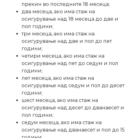
прекин во последните 18 месеца;
два месеца, ако има стаж на
осигурување над 18 месеца до две и
пол години;
три месеца, ако има стаж на
осигурување над две и пол до пет
години;
четири месеца, ако има стаж на
осигурување над пет до седум и пол
години;
пет месеца, ако има стаж на
осигурување над седум и пол до десет
години;
шест месеца, ако има стаж на
осигурување над десет до дванаесет и
пол години;
седум месеца, ако има стаж на
осигурување над дванаесет и пол до 15
години;