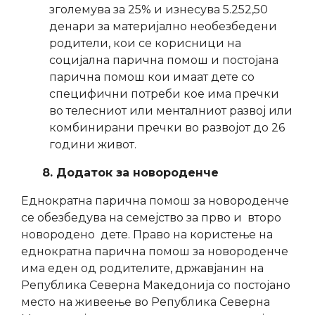
зголемува за 25% и изнесува 5.252,50
денари за материјално необезбедени
родители, кои се корисници на
социјална парична помош и постојана
парична помош кои имаат дете со
специфични потреби кое има пречки
во телесниот или менталниот развој или
комбинирани пречки во развојот до 26
години живот.
8. Додаток за новороденче
Еднократна парична помош за новороденче
се обезбедува на семејство за прво и второ
новородено дете. Право на користење на
еднократна парична помош за новороденче
има еден од родителите, државјанин на
Република Северна Македонија со постојано
место на живеење во Република Северна