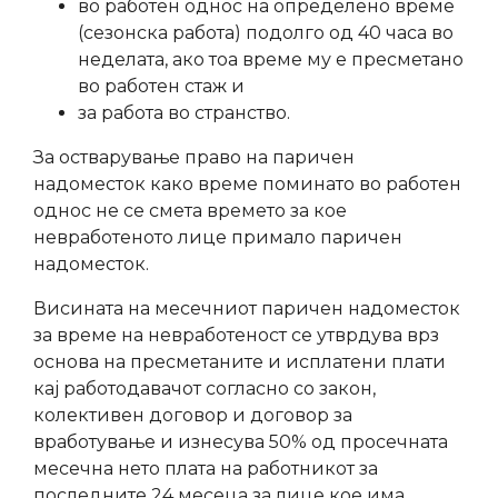
во работен однос на определено време
(сезонска работа) подолго од 40 часа во
неделата, ако тоа време му е пресметано
во работен стаж и
за работа во странство.
За остварување право на паричен
надоместок како време поминато во работен
однос не се смета времето за кое
невработеното лице примало паричен
надоместок.
Висината на месечниот паричен надоместок
за време на невработеност се утврдува врз
основа на пресметаните и исплатени плати
кај работодавачот согласно со закон,
колективен договор и договор за
вработување и изнесува 50% од просечната
месечна нето плата на работникот за
последните 24 месеца за лице кое има