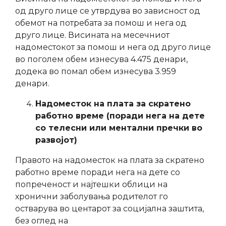
од друго лице се утврдува во зависност од
обемот на потребата за помош и нега од
друго лице. Висината на месечниот
надоместокот за помош и нега од друго лице
во поголем обем изнесува 4.475 денари,
додека во помал обем изнесува 3.959
денари.
Надоместок на плата за скратено
работно време (поради нега на дете
со телесни или ментални пречки во
развојот)
Правото на надоместок на плата за скратено
работно време поради нега на дете со
попреченост и најтешки облици на
хронични заболувања родителот го
остварува во центарот за социјална заштита,
без оглед на