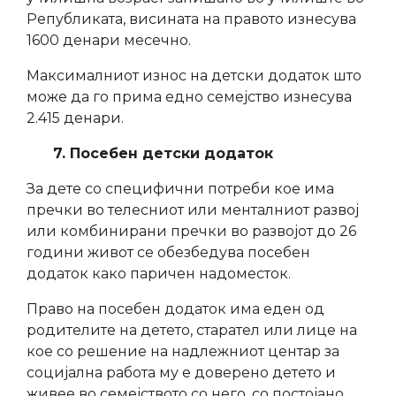
Републиката, висината на правото изнесува
1600 денари месечно.
Максималниот износ на детски додаток што
може да го прима едно семејство изнесува
2.415 денари.
7. Посебен детски додаток
За дете со специфични потреби кое има
пречки во телесниот или менталниот развој
или комбинирани пречки во развојот до 26
години живот се обезбедува посебен
додаток како паричен надоместок.
Право на посебен додаток има еден од
родителите на детето, старател или лице на
кое со решение на надлежниот центар за
социјална работа му е доверено детето и
живее во семејството со него, со постојано