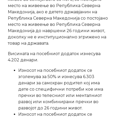
место на живеење во Република Северна
Македонија, ако е детето државјанин на
Република Северна Македонија со постојано
место на живеење во Република Северна
Македонија до навршени 26 години живот,
доколку не е институционално згрижено на
товар на државата.
Висината на посебниот додаток изнесува
4.202 денари.
Износот на посебниот додаток се
зголемува за 50% и изнесува 6.303
денари за самохран родител кој има
дете со специфични потреби кое има
пречки во телесниот или менталниот
развој или комбинирани пречки во
развојот до 26 години живот.
Износот на посебниот додаток се