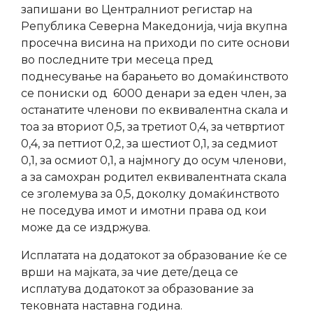
запишани во Централниот регистар на
Република Северна Македонија, чија вкупна
просечна висина на приходи по сите основи
во последните три месеца пред
поднесување на барањето во домаќинството
се пониски од 6000 денари за еден член, за
останатите членови по еквивалентна скала и
тоа за вториот 0,5, за третиот 0,4, за четвртиот
0,4, за петтиот 0,2, за шестиот 0,1, за седмиот
0,1, за осмиот 0,1, а најмногу до осум членови,
а за самохран родител еквивалентната скала
се зголемува за 0,5, доколку домаќинството
не поседува имот и имотни права од кои
може да се издржува.
Исплатата на додатокот за образование ќе се
врши на мајката, за чие дете/деца се
исплатува додатокот за образование за
тековната наставна година.