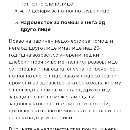
потполно слепо лице
4.117 денари за потполно глуво лице.
Надоместок за помош и нега од
друго лице
Право на паричен надоместок за помош и
нега од друго лице има лице над 26-
годишна возраст, со умерени, тешки и
длабоки пречки во менталниот развој, лице
со потешка и најтешка телесна попреченост,
потполно слепо лице, како и лице со трајни
промени во здравствената состојба, на кое му
е неопходна помош и нега од друго лице
заради тоа што не може само да ги
задоволува основните животни потреби,
доколку ова право не може да го оствари врз
основа на други прописи.
Висината на надоместокот за помош и нега