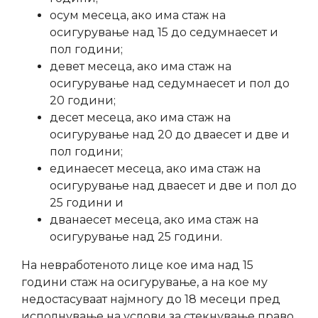
осум месеца, ако има стаж на
осигурување над 15 до седумнаесет и
пол години;
девет месеца, ако има стаж на
осигурување над седумнаесет и пол до
20 години;
десет месеца, ако има стаж на
осигурување над 20 до дваесет и две и
пол години;
единаесет месеца, ако има стаж на
осигурување над дваесет и две и пол до
25 години и
дванаесет месеца, ако има стаж на
осигурување над 25 години.
На невработеното лице кое има над 15
години стаж на осигурување, а на кое му
недостасуваат најмногу до 18 месеци пред
исполнување на услови за стекнување право