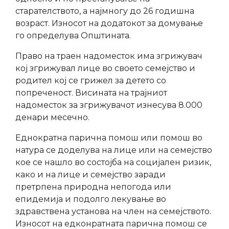
старателството, а најмногу до 26 годишна
возраст. Износот на додатокот за домување
го определува Општината.
Право на траен надоместок има згрижувач
кој згрижувал лице во своето семејство и
родител кој се грижел за детето со
попреченост. Висината на трајниот
надоместок за згрижувачот изнесува 8.000
денари месечно.
Еднократна парична помош или помош во
натура се доделува на лице или на семејство
кое се нашло во состојба на социјален ризик,
како и на лице и семејство заради
претрпена природна непогода или
епидемија и подолго лекување во
здравствена установа на член на семејството.
Износот на едконратната парична помош се