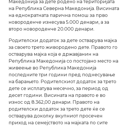
Македонија за дете родено на територијата
на Република Северна Македонија. Висината
на еднократната парична помош за прво
новороденче изнесува 5.000 денари, а за
второ новороденче 20.000 денари.
Родителски додаток за дете остварува мајка
за своето трето живородено дете. Правото го
остварува мајка која е државјанин на
Република Македонија со постојано место на
живеење во Република Македонија
последните три години пред поднесување
на барањето. Родителскиот додаток за трето
дете се исплатува месечно, за период од
десет години. Висината на правото е во
износ од 8.362,00 денари. Правото на
родителски додаток за трето дете ќе се
остварува доколку вкупниот просечен
приход на семејството на мајката по сите