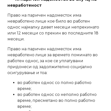
невработеност
Право на паричен надоместок има
невработено лице кое било во работен
однос најмалку девет месеци непрекинато
или 12 месеци со прекин во последните 18
месеци.
Право на паричен надоместок има
невработено лице за времето поминато во
работен однос, за кое се уплатувани
придонеси од задолжително социјално
осигурување и тоа:
во работен однос со полно работно
време;
во работен однос со неполно работно
време, пресметано во полно работно
време;