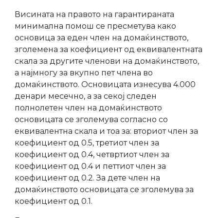
Висината на правото на гарантираната
минимална помош се пресметува како
основица за еден член на домаќинството,
зголемена за коефициент од еквивалентната
скала за другите членови на домаќинството,
а најмногу за вкупно пет члена во
домаќинството. Основицата изнесува 4.000
денари месечно, а за секој следен
полнолетен член на домаќинството
основицата се зголемува согласно со
еквивалентна скала и тоа за: вториот член за
коефициент од 0.5, третиот член за
коефициент од 0.4, четвртиот член за
коефициент од 0.4 и петтиот член за
коефициент од 0.2. За дете член на
домаќинството основицата се зголемува за
коефициент од 0.1.