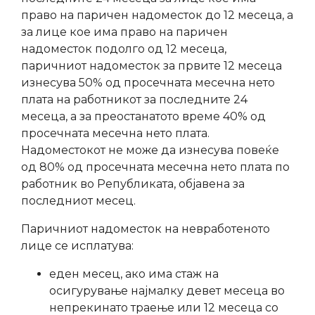
право на паричен надоместок до 12 месеца, а
за лице кое има право на паричен
надоместок подолго од 12 месеца,
паричниот надоместок за првите 12 месеца
изнесува 50% од просечната месечна нето
плата на работникот за последните 24
месеца, а за преостанатото време 40% од
просечната месечна нето плата.
Надоместокот не може да изнесува повеќе
од 80% од просечната месечна нето плата по
работник во Републиката, објавена за
последниот месец.
Паричниот надоместок на невработеното
лице се исплатува:
еден месец, ако има стаж на
осигурување најмалку девет месеца во
непрекинато траење или 12 месеца со