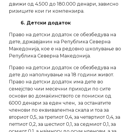
движи од 4.500 до 180.000 денари, зависно
ризиците кои ги компензира.
6. Детски додаток
Право на детски додаток се обезбедува на
дете, државјанин на Република Северна
Македонија, кое е на редовно школување во
Република Северна Македонија.
Право на детски додаток се обезбедува на
дете до наполнување на 18 години живот.
Право на детски додаток има дете во
семејство чии месечни приходи по сите
основи во домаќинството се пониски од
6000 денари за еден член, за останатите
членови по еквивалентна скала и тоа за
вториот 0,5, за третиот 0,4, за четвртиот 0,4, за
петтиот 0,2, за шестиот 0,1, за седмиот 0,1, за
осмиот 0,1, а најмногу до осум членови, а за