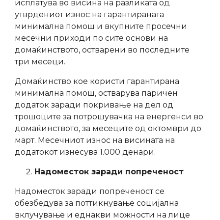
исплатува во висина на разликата од
утврдениот износ на гарантираната
минимална помош и вкупните просечни
месечни приходи по сите основи на
домаќинството, остварени во последните
три месеци.
Домаќинство кое користи гарантирана
минимална помош, остварува паричен
додаток заради покривање на дел од
трошоците за потрошувачка на енергенси во
домаќинството, за месеците од октомври до
март. Месечниот износ на висината на
додатокот изнесува 1.000 денари.
Надоместок заради попреченост
Надоместок заради попреченост се
обезбедува за поттикнување социјална
вклучување и еднакви можности на лице