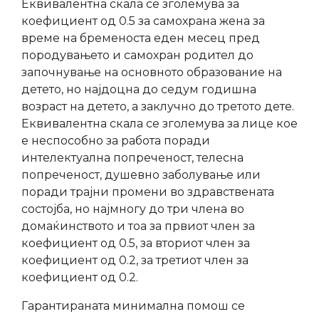
Еквивалентна скала се зголемува за
коефициент од 0.5 за самохрана жена за
време на бременоста еден месец пред
породувањето и самохран родител до
започнување на основното образование на
детето, но најдоцна до седум годишна
возраст на детето, а заклучно до третото дете.
Еквивалентна скала се зголемува за лице кое
е неспособно за работа поради
интелектуална попреченост, телесна
попреченост, душевно заболување или
поради трајни промени во здравствената
состојба, но најмногу до три члена во
домаќинството и тоа за првиот член за
коефициент од 0.5, за вториот член за
коефициент од 0.2, за третиот член за
коефициент од 0.2.
Гарантираната минимална помош се