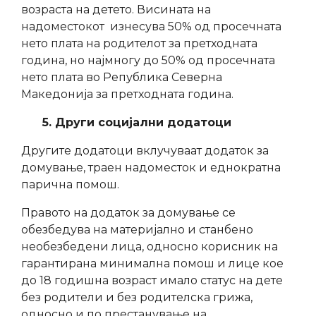
возраста на детето. Висината на
надоместокот изнесува 50% од просечната
нето плата на родителот за претходната
година, но најмногу до 50% од просечната
нето плата во Република Северна
Македонија за претходната година.
5. Други социјални додатоци
Другите додатоци вклучуваат додаток за
домување, траен надоместок и еднократна
парична помош.
Правото на додаток за домување се
обезбедува на материјално и станбено
необезбедени лица, односно корисник на
гарантирана минимална помош и лице кое
до 18 годишна возраст имало статус на дете
без родители и без родителска грижа,
односно и по престанување на