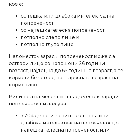
кое е:
со тешка или длабока интелектуална
попреченост,
со најтешка телесна попреченост,
потполно слепо лице и
потполно глуво лице.
Надоместок заради попреченост може да
оствари лице со навршени 26 години
возраст, најдоцна до 65 годишна возраст, а се
користи без оглед на старосната возраст на
корисникот.
Висината на месечниот надоместок заради
попреченост изнесува:
7.204 денари за лице со тешка или
длабока интелектуална попреченост, со
најтешка телесна попреченост, или