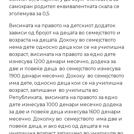
самохран родител еквивалентната скала се
зголемува за 0,5.
Висината на правото на детскиот додаток
зависи од бројот на децата во семејството и
возраста на децата. Дококу во семејството
нема дете односно деца кои се на училишна
возраст, висината на правото за едно дете
изнесува 1200 денари месечно, додека за
две и повеќе деца во семејството изнесува
1900 денари месечно. Дококу во семејството
има дете, односно деца кои се на училишна
возраст, запишани во училишта во
Републиката, висината на правото за едно
дете изнесува 1000 денари месечно додека
за две и повеќе деца изнесува 1600 денари
месечно. Доколку во семејството има две и
повеќе деца, и ако едно од децата е на
училишна возраст запишано во училиште во