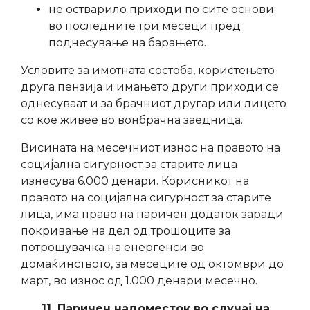
не остварило приходи по сите основи
во последните три месеци пред
поднесување на барањето.
Условите за имотната состоба, користењето
друга пензија и имањето други приходи се
однесуваат и за брачниот другар или лицето
со кое живее во вонбрачна заедница.
Висината на месечниот износ на правото на
социјална сигурност за старите лица
изнесува 6.000 денари. Корисникот на
правото на социјална сигурност за старите
лица, има право на паричен додаток заради
покривање на дел од трошоците за
потрошувачка на енергенси во
домаќинството, за месеците од октомври до
март, во износ од 1.000 денари месечно.
11. Паричен надоместок во случај на