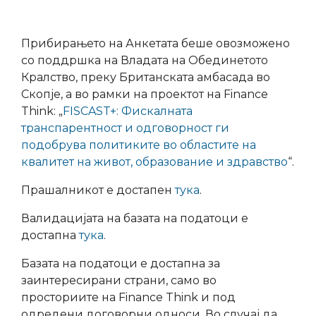
Прибирањето на Анкетата беше овозможено
со поддршка на Владата на Обединетото
Кралство, преку Британската амбасада во
Скопје, а во рамки на проектот на Finance
Think: „
FISCAST+: Фискалната
транспарентност и одговорност ги
подобрува политиките во областите на
квалитет на живот, образование и здравство
“.
Прашалникот е достапен
тука
.
Валидацијата на базата на податоци е
достапна
тука
.
Базата на податоци е достапна за
заинтересирани страни, само во
просториите на Finance Think и под
одредени договорни односи. Во случај да