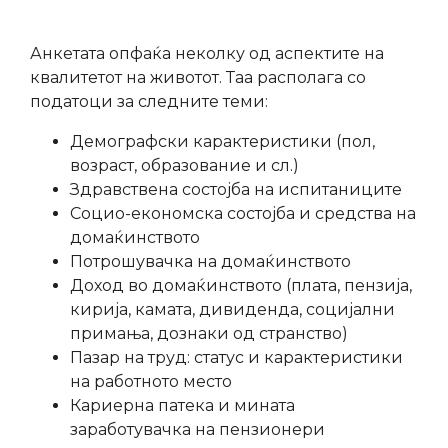
Анкетата опфаќа неколку од аспектите на
квалитетот на животот. Таа располага со
податоци за следните теми:
Демографски карактеристики (пол,
возраст, образование и сл.)
Здравствена состојба на испитаниците
Социо-економска состојба и средства на
домаќинството
Потрошувачка на домаќинството
Доход во домаќинството (плата, пензија,
кирија, камата, дивиденда, социјални
примања, дознаки од странство)
Пазар на труд: статус и карактеристики
на работното место
Кариерна патека и мината
заработувачка на пензионери