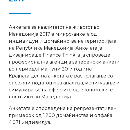
Анкетата за квалитетот на животот во
Македонија 2017 е микро-анкета од
индивидуи и домаќинства на територијата
на Република Македонија. Анкетата ја
дизајнираше Finance Think, а ја спроведе
професионална агенција за теренски анкети
во периодот мај-јуни 2017 година.
Крајната цел на анкетата е располагање со
опсежни податоци за анализа, испитување и
симулирање на ефектите од економските
политики во Македонија.
Анкетата е спроведена на репрезентативен
примерок од 1.200 домаќинства и опфаќа
4.071 индивидуа.