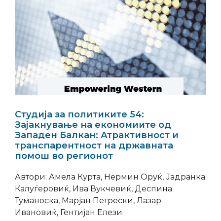
Студија за политиките 54:
Зајакнување на економиите од
Западен Балкан: Атрактивност и
транспарентност на државната
помош во регионот
Автори: Амела Курта, Нермин Оруќ, Јадранка
Калуѓеровиќ, Ива Вукчевиќ, Деспина
Туманоска, Марјан Петрески, Лазар
Ивановиќ, Гентијан Елези