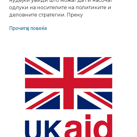
нудејќи увиди што можат да ги насочат
одлуки на носителите на политиките и
деловните стратегии. Преку
Прочитај повеќе