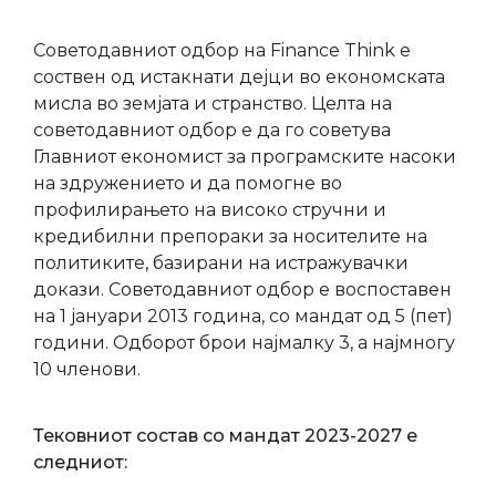
Советодавниот одбор на Finance Think е
соствен од истакнати дејци во економската
мисла во земјата и странство. Целта на
советодавниот одбор е да го советува
Главниот економист за програмските насоки
на здружението и да помогне во
профилирањето на високо стручни и
кредибилни препораки за носителите на
политиките, базирани на истражувачки
докази. Советодавниот одбор е воспоставен
на 1 јануари 2013 година, со мандат од 5 (пет)
години. Одборот брои најмалку 3, а најмногу
10 членови.
Тековниот состав со мандат 2023-2027 е
следниот: