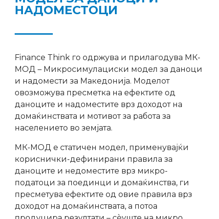
НАДОМЕСТОЦИ
Finance Think го одржува и прилагодува МК-
МОД – Микросимулациски модел за даноци
и надомести за Македонија. Моделот
овозможува пресметка на ефектите од
даноците и надоместите врз доходот на
домаќинствата и мотивот за работа за
населението во земјата.
МК-МОД е статичен модел, применувајќи
кориснички-дефинирани правила за
даноците и недоместите врз микро-
податоци за поединци и домаќинства, ги
пресметува ефектите од овие правила врз
доходот на домаќинствата, а потоа
продуцира резултати – сèуште на микро