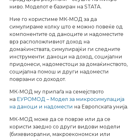
ниво. Моделот е базиран на STATA.
Ние го користиме МК-МОД за да
симулираме колку што е можно повеќе од
компонентите од даноците и надоместите
врз расположливиот доход на
домаќинствата, симулирајќи ги следните
инструменти: даноци на доход, социјални
придонеси, надоместоци за домаќинството,
социјална помош и други надомести
поврзани со доходот.
МК-МОД му припаѓа на семејството
на
ЕУРОМОД – Модел за микросимулација
на даноци и надомести
на Европската унија.
МК-МОД може да се поврзе или да се
користи заедно со други видови модели
(бихевиорални, макроекономски или