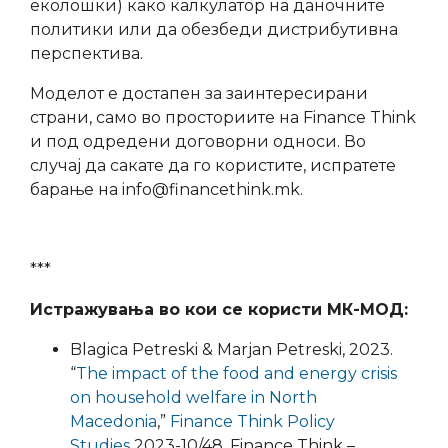
еколошки) како калкулатор на даночните
политики или да обезбеди дистрибутивна
перспектива.
Моделот е достапен за заинтересирани
страни, само во просториите на Finance Think
и под одредени договорни односи. Во
случај да сакате да го користите, испратете
барање на info@financethink.mk.
***
Истражувања во кои се користи МК-МОД:
Blagica Petreski & Marjan Petreski, 2023.
“
The impact of the food and energy crisis
on household welfare in North
Macedonia
,”
Finance Think Policy
Studies
2023-10/48, Finance Think –