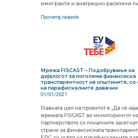
имигранти и внатрешно раселени ли
Прочитај повеќе
Мрежа FISCAST – Подобрување на
дијалогот за поголема финансиска
транспарентност на општините, со
на парафискалните давачки
01/01/2021
Главната цел на проектот е „Да се ​​зај
мрежата FISCAST во мониторингот на
партнерството со локалните засегна
страни за финансиската транспарент
ЕЛС, со осврт на парафискалните дав