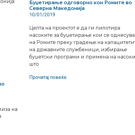
онија:
Буџетирање одговорно кон Ромите во
Северна Македонија
10/01/2019
Целта на проектот е да ги пилотира
насоките за буџетирање кои се однесува
на Ромите преку градење на капацитети
на државните службеници, избирање
буџетски програми и примена на насоки
што
Прочитај повеќе
во
лиза на
и