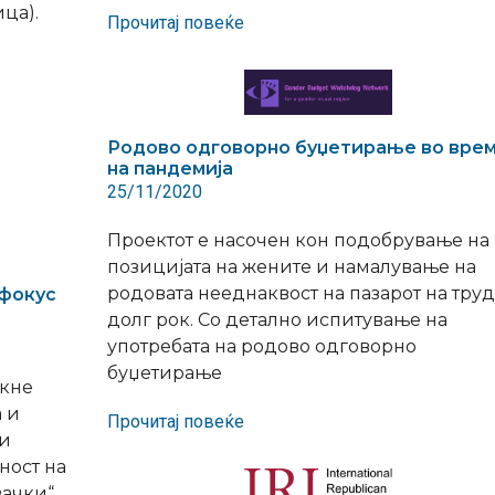
ца).
Прочитај повеќе
Родово одговорно буџетирање во вре
на пандемија
25/11/2020
Проектот е насочен кон подобрување на
позицијата на жените и намалување на
родовата нееднаквост на пазарот на труд
 фокус
долг рок. Со детално испитување на
употребата на родово одговорно
буџетирање
акне
 и
Прочитај повеќе
ти
ност на
ачки“.