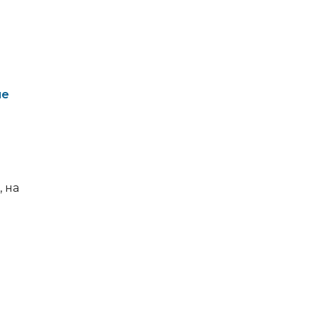
ме
, на