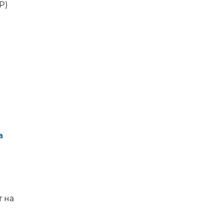
P)
а
 на