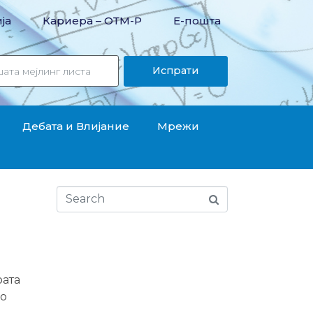
ја
Кариера – OТМ-Р
Е-пошта
Испрати
Дебата и Влијание
Мрежи
рата
но