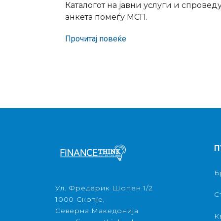
Каталогот на јавни услуги и спрове
анкета помеѓу МСП.
Прочитај повеќе
П
Б
Ул. Фредерик Шопен 1/2
С
1000 Скопје,
Северна Македонија
К