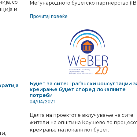
ија, со
Меѓународното буџетско партнерство (IB
пција и
Прочитај повеќе
Буџет за сите: Граѓански консултации з
кратија
креирање буџет според локалните
потреби
04/04/2021
Целта на проектот е вклучување на сите
жители на општина Крушево во процесот
креирање на локалниот буџет.
ци,