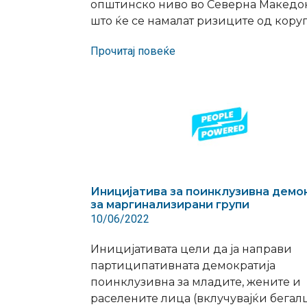
општинско ниво во Северна Македон
што ќе се намалат ризиците од кору
Прочитај повеќе
Иницијатива за поинклузивна демо
за маргинализирани групи
10/06/2022
Иницијативата цели да ја направи
партиципативната демократија
поинклузивна за младите, жените и
раселените лица (вклучувајќи бегал