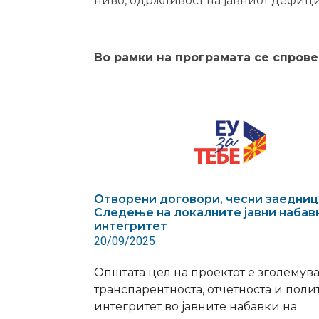
ниво, одржливост на јавниот дефицит
Во рамки на програмата се спров
Отворени договори, чесни заедниц
Следење на локалните јавни набав
интегритет
20/09/2025
Општата цел на проектот е зголемув
транспарентноста, отчетноста и пол
интегритет во јавните набавки на