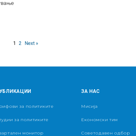
дување
1
2
Next »
УБЛИКАЦИИ
ЗА НАС
рифови за политиките
Мисија
тудии за политиките
Економски тим
вартален монитор
Советодавен одбор