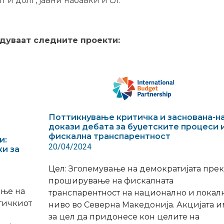
 и долг, јавни набавки и сл.
едуваат следните проекти:
Поттикнување критичка и заснованa-на
докази дебата за буџетските процеси 
фискална транспарентност
и:
20/04/2024
ки за
Цел: Зголемување на демократијата прек
проширување на фискалната
ање на
транспарентност на национално и локал
итичкиот
ниво во Северна Македонија. Акцијата и
за цел да придонесе кон целите на