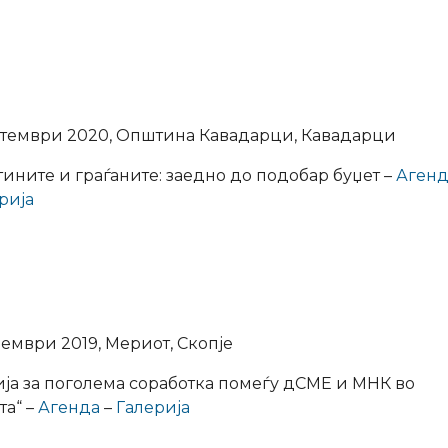
птември 2020, Општина Кавадарци, Кавадарци
ините и граѓаните: заедно до подобар буџет –
Агенд
рија
оември 2019, Мериот, Скопје
ија за поголема соработка помеѓу дСМЕ и МНК во
та“ –
Агенда
–
Галерија