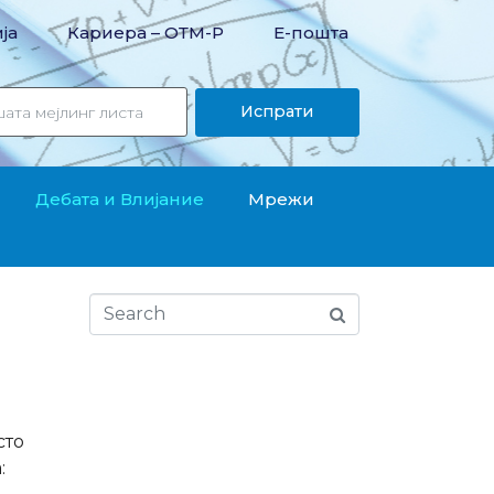
ја
Кариера – OТМ-Р
Е-пошта
Испрати
Дебата и Влијание
Мрежи
сто
: