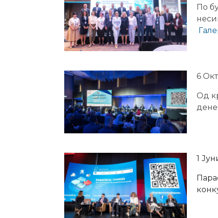
По б
неси
Гале
6 Ок
Од к
дене
1 Јун
Пара
конк