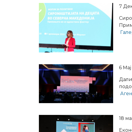
7 Де
Сиро
Прим
Гале
6 Maј
Дали
подо
Аге
18 ма
Еконо