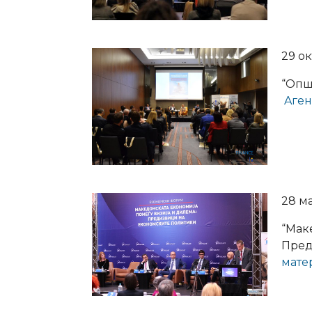
29 ок
“Опш
Aге
28 ма
“Мак
Пред
мате