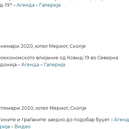
д-19? –
Агенда
–
Галерија
екември 2020, хотел Мериот, Скопје
оекономското влијание од Ковид-19 во Северна
донија –
Агенда
–
Галерија
птември 2020, хотел Мериот, Скопје
ините и граѓаните: заедно до подобар буџет –
Аген
рија
–
Видео