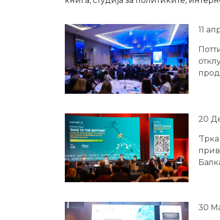
книга, студија за политиките, интер
11 ап
Потт
откл
прод
20 Д
‘Трк
прив
Балк
30 Ма