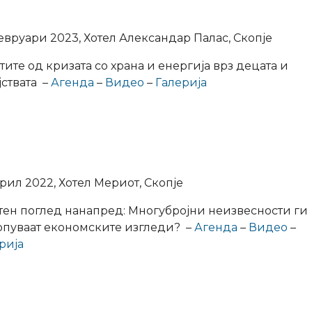
евруари 2023, Хотел Александар Палас, Скопје
ите од кризата со храна и енергија врз децата и
јствата –
Агенда
–
Видео
–
Галерија
рил 2022, Хотел Мериот, Скопје
тен поглед нанапред: Многубројни неизвесности ги
опуваат економските изгледи? –
Агенда
–
Видео
–
рија