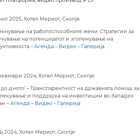
нет платформа, видео производ и сл.
рил 2025, Хотел Мериот, Скопје
икнување на работоспособните жени: Стратегии за
учување на потенцијалот и зголемување на
уктивноста –
Агенда
–
Видео
–
Галерија
екември 2024, Хотел Мериот, Скопје
а до дното’ – Транспарентност на државната помош за
лекување и поддршка на инвестиции во Западен
ан –
Агенда
–
Видео
–
Галерија
ј 2024, Хотел Мериот, Скопје