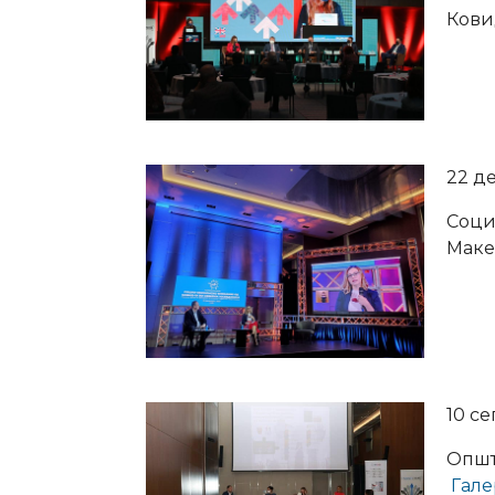
Кови
22 д
Соци
Маке
10 се
Општ
Гале