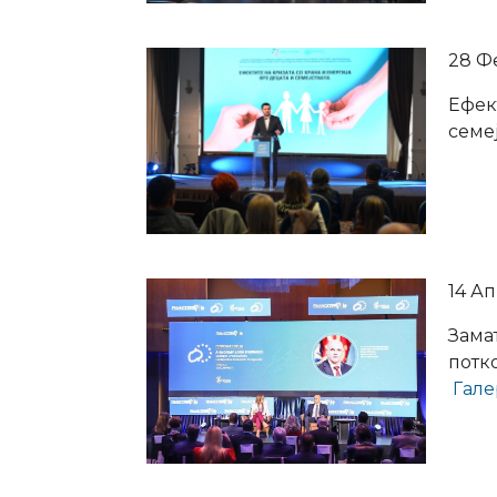
28 Ф
Ефект
семе
14 Ап
Зама
потк
Гале