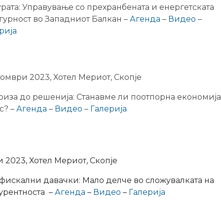
урата: Управување со прехранбената и енергетската
гурност во Западниот Балкан –
Агенда
–
Видео
–
рија
томври 2023, Хотел Мериот, Скопје
риза до решенија: Станавме ли поотпорна економија
с? –
Агенда
–
Видео
–
Галерија
и 2023, Хотел Мериот, Скопје
фискални давачки: Мало делче во сложувалката на
урентноста –
Агенда
–
Видео
–
Галерија