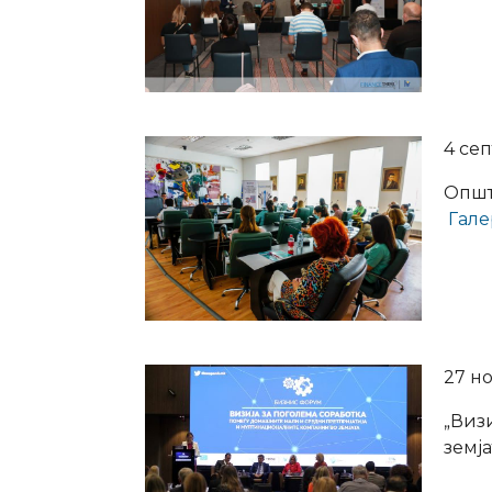
4 се
Општ
Гале
27 н
„Виз
земја