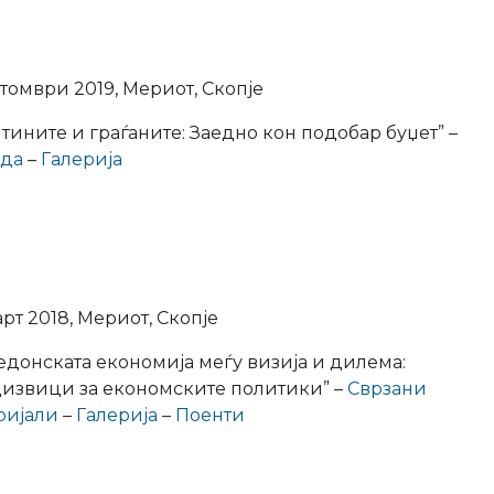
томври 2019, Мериот, Скопје
тините и граѓаните: Заедно кон подобар буџет” –
нда
–
Галерија
рт 2018, Мериот, Скопје
едонската економија меѓу визија и дилема:
извици за економските политики” –
Сврзани
ријали
–
Галерија
–
Поенти