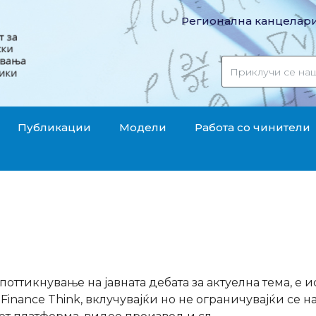
Регионална канцелари
Публикации
Модели
Работа со чинители
оттикнување на јавната дебата за актуелна тема, е и
Finance Think, вклучувајќи но не ограничувајќи се на