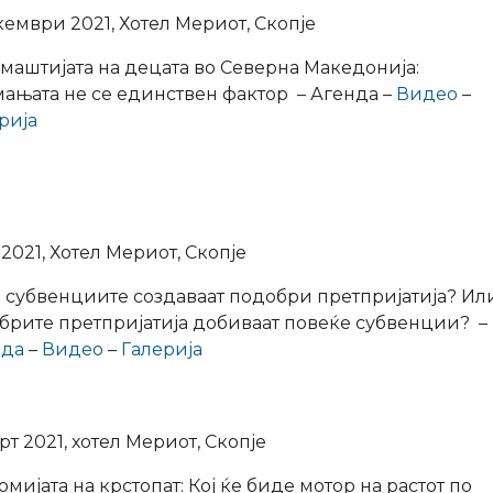
кември 2021, Хотел Мериот, Скопје
маштијата на децата во Северна Македонија:
ањата не се единствен фактор – Агенда –
Видео
–
рија
 2021, Хотел Мериот, Скопје
 субвенциите создаваат подобри претпријатија? Или
брите претпријатија добиваат повеќе субвенции? –
нда
–
Видео
–
Галерија
рт 2021, хотел Мериот, Скопје
мијата на крстопат: Кој ќе биде мотор на растот по