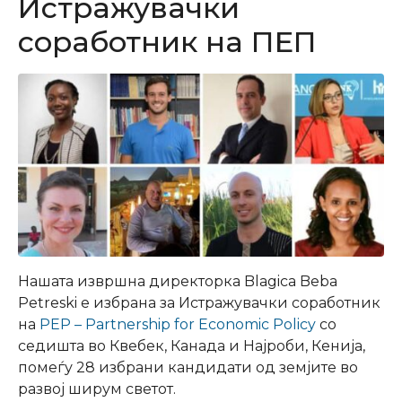
Истражувачки
соработник на ПЕП
Нашата извршна директорка Blagica Beba
Petreski е избрана за Истражувачки соработник
на
PEP – Partnership for Economic Policy
со
седишта во Квебек, Канада и Најроби, Кенија,
помеѓу 28 избрани кандидати од земјите во
развој ширум светот.