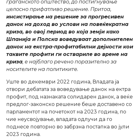
граѓанското општество, до постигнување
целосно прифатливо решение. Притоа,
инсистирање на решение за прогресивен
данок на доход во услови на повеќекратна
криза, во овој период во која земји како
Шпанија и Полска воведуваат дополнителен
данок на екстра-профитабилни дејности кои
таквите профити ги оствариле во време на
криза
, е најблаго речено поразително за
носителите на политиките.
Уште во декември 2022 година, Владата ја
отвори дебатата за воведување данок на ектра
профит, под назнаката солидарен данок, а веќе
предлог-законско решение беше доставено со
парламентот на почетокот на 2023 година, по
чие неусвојување, владата одлучи да го
поднесе повторно во забрзна постапка во јули
2023 година.