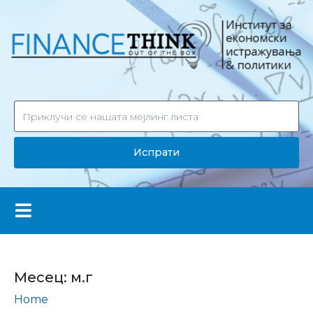
Испрати
Месец:
м.г
Home
Archives: јули 2023