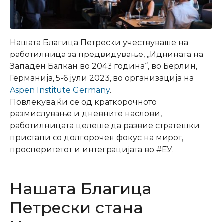
Нашата Благица Петрески учествуваше на
работилница за предвидување, „Иднината на
Западен Балкан во 2043 година“, во Берлин,
Германија, 5-6 јули 2023, во организација на
Aspen Institute Germany
.
Повлекувајќи се од краткорочното
размислување и дневните наслови,
работилницата целеше да развие стратешки
пристапи со долгорочен фокус на мирот,
просперитетот и интеграцијата во #ЕУ.
Нашата Благица
Петрески стана