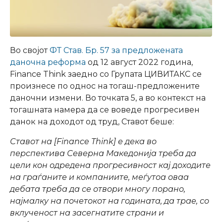
Во својот
ФТ Став. Бр. 57 за предложената
даночна реформа
од 12 август 2022 година,
Finance Think заедно со Групата ЦИВИТАКС се
произнесе по однос на тогаш-предложените
даночни измени. Во точката 5, а во контекст на
тогашната намера да се воведе прогресивен
данок на доходот од труд, Ставот беше:
Ставот на [Finance Think] е дека во
перспектива Северна Македонија треба да
цели кон одредена прогресивност кај доходите
на граѓаните и компаниите, меѓутоа оваа
дебата треба да се отвори многу порано,
најмалку на почетокот на годината, да трае, со
вклученост на засегнатите страни и