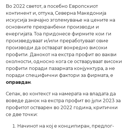
Во 2022 светот, а посебно Европскиот
континент и, оттука, Северна Македонија
искусија значајно зголемување на цените на
основните прехранбени производи и
енергијата. Тоа придонесе фирмите кои ги
произведуваат и/или преработуваат овие
производи да остварат вонредно високи
профити. Данокот на екстра профит во вакви
околности, односно кога се остваруваат високи
профити поради пазарната конјунктура, а не
поради специфични фактори за фирмата, е
оправдан
.
Сепак, во контекст на намерата на владата да
воведе данок на екстра профит во јули 2023 за
профитот остварен во 2022 година, критични
се две точки:
Начинот на кој е конципиран, предлог-