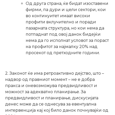
Од друга страна, ќе бидат изоставени
фирми, па дури и цели сектори, кои
во континуитет имаат високи
профити вклучително и поради
пазарната структура, но кои нема да
потпаднат под овој данок бидејќи
нема да го исполнат условот за пораст
на профитот за најмалку 20% над
просекот од претходните години.
2. Законот ќе има ретроактивно дејство, што –
надвор од правниот момент – не е добра
пракса и оневозможува предвидливост и
можност за адекватно планирање. За
предвидливост и планирање, дискусијата
денес може да се однесува за евентуална
интервенција кај кој било данок почнувајќи од