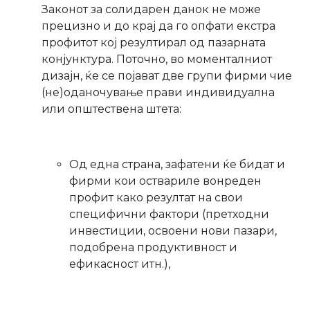
Законот за солидарен данок не може
прецизно и до крај да го опфати екстра
профитот кој резултирал од пазарната
конјунктура. Поточно, во моменталниот
дизајн, ќе се појават две групи фирми чие
(не)оданочување прави индивидуална
или општествена штета:
Од една страна, зафатени ќе бидат и
фирми кои оствариле вонреден
профит како резултат на свои
специфични фактори (претходни
инвестиции, освоени нови пазари,
подобрена продуктивност и
ефикасност итн.),