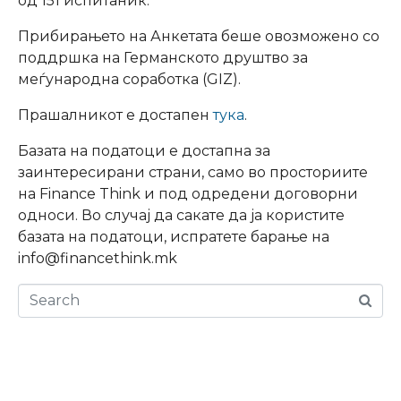
од 151 испитаник.
Прибирањето на Анкетата беше овозможено со
поддршка на Германското друштво за
меѓународна соработка (GIZ).
Прашалникот е достапен
тука
.
Базата на податоци е достапна за
заинтересирани страни, само во просториите
на Finance Think и под одредени договорни
односи. Во случај да сакате да ја користите
базата на податоци, испратете барање на
info@financethink.mk