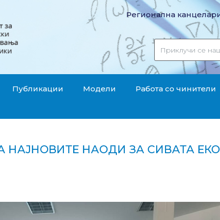
Регионална канцелари
Публикации
Модели
Работа со чинители
А НАЈНОВИТЕ НАОДИ ЗА СИВАТА ЕК
ри за најновите наоди за сивата економија