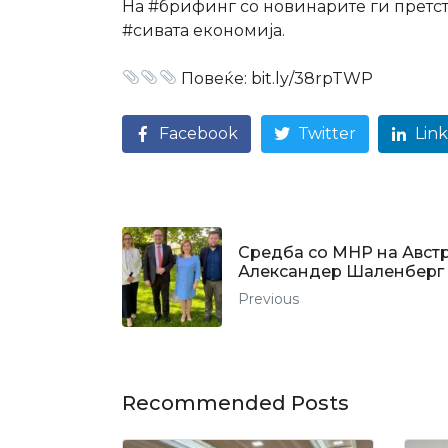
На
#брифинг
со новинарите ги претст
#сивата
економија.
Повеќе: bit.ly/38rpTWP
Facebook
Twitter
Lin
Средба со МНР на Австр
Александер Шаленберг
Previous
Recommended Posts