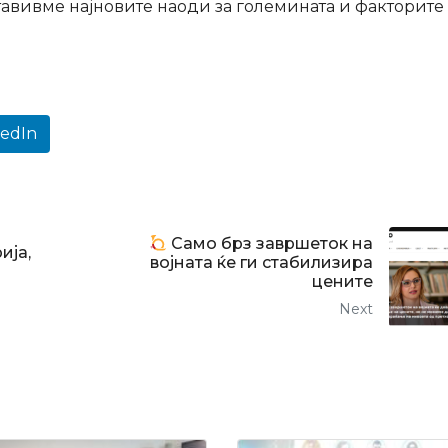
авивме најновите наоди за големината и факторите
kedIn
Само брз завршеток на
ија,
војната ќе ги стабилизира
цените
Next