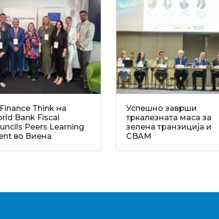
Finance Think на
Успешно заврши
rld Bank Fiscal
тркалезната маса за
uncils Peers Learning
зелена транзиција и
ent во Виена
CBAM