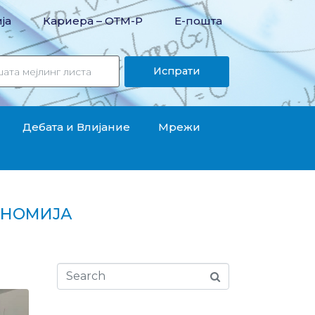
ја
Кариера – OТМ-Р
Е-пошта
Испрати
Дебата и Влијание
Мрежи
ОНОМИЈА