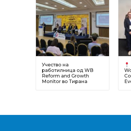
Учество на
работилница од WB
Wo
Reform and Growth
Co
Monitor во Тирана
Ev