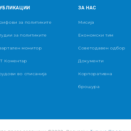
УБЛИКАЦИИ
ЗА НАС
рифови за политиките
Мисија
тудии за политиките
Економски тим
вартален монитор
Советодавен одбор
Т Коментар
Документи
рудови во списанија
Корпоративна
брошура