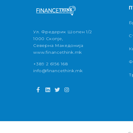
П
Б
Ул. Фредерик Шопен 1/2
С
1000 Скопје,
Северна Македонија
К
www.financethink.mk
Ф
+389 2 6156 168
info@financethink.mk
Т