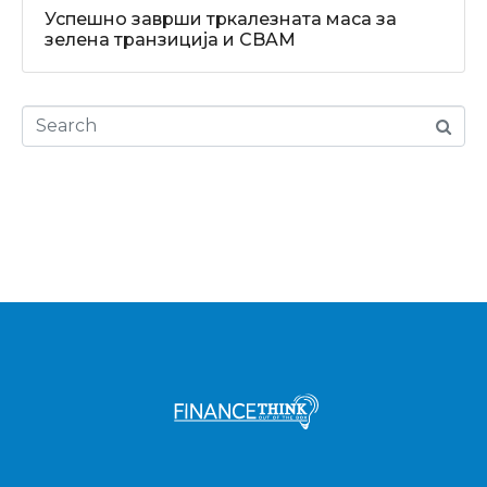
Успешно заврши тркалезната маса за
зелена транзиција и CBAM