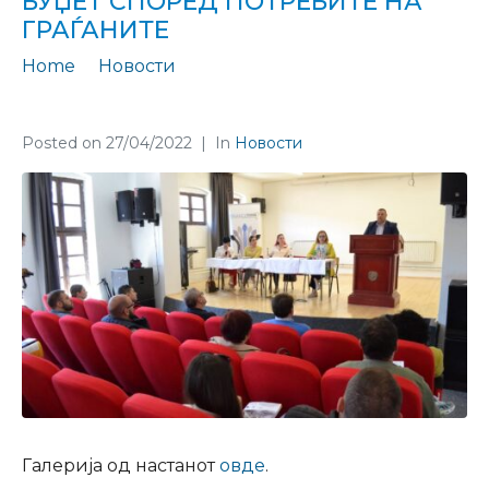
БУЏЕТ СПОРЕД ПОТРЕБИТЕ НА
ГРАЃАНИТЕ
Home
Новости
Во Крушево дебатиравме за кроењето на општинскиот буџет според потребите на граѓаните
Posted on
27/04/2022
In
Новости
Галерија од настанот
овде
.