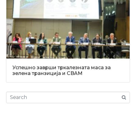
Успешно заврши тркалезната маса за
зелена транзиција и CBAM