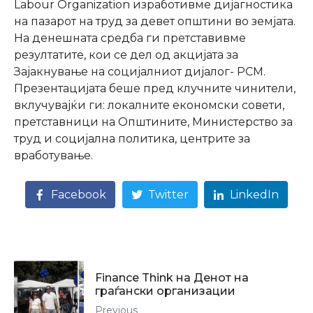
Labour Organization
изработивме дијагностика
на пазарот на труд за девет општини во земјата.
На денешната средба ги претставивме
резултатите, кои се дел од акцијата за
Зајакнување на социјалниот дијалог- РСМ
.
Презентацијата беше пред клучните чинители,
вклучувајќи ги: локалните економски совети,
претставници на Општините,
Министерство за
труд и социјална политика
, центрите за
вработување.
Facebook
Twitter
LinkedIn
Finance Think на Денот на
граѓански организации
Previous