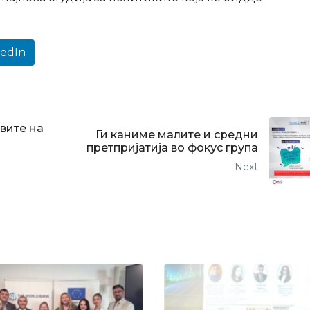
kedIn
вите на
Ги каниме малите и средни
претпријатија во фокус група
Next