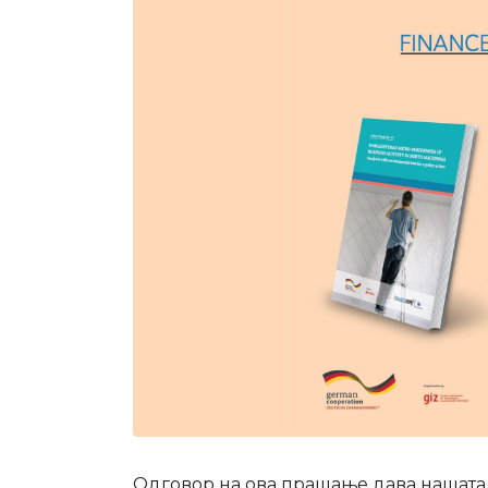
Одговор на ова прашање дава нашата н