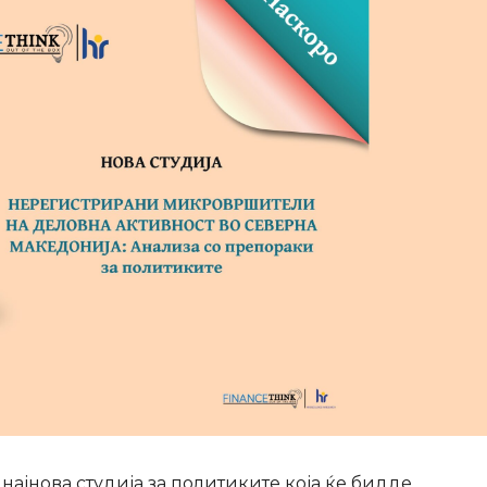
ајнова студија за политиките која ќе бидде