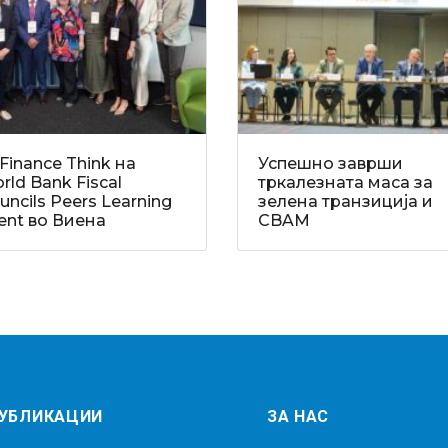
Finance Think на
Успешно заврши
rld Bank Fiscal
тркалезната маса за
uncils Peers Learning
зелена транзиција и
ent во Виена
CBAM
УБЛИКАЦИИ
ЗА НАС