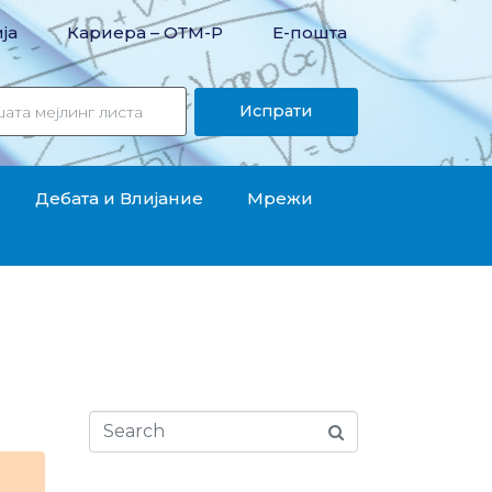
ја
Кариера – OТМ-Р
Е-пошта
Испрати
Дебата и Влијание
Мрежи