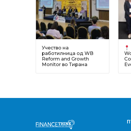
Учество на
работилница од WB
Wo
Reform and Growth
Co
Monitor во Тирана
Ev
П