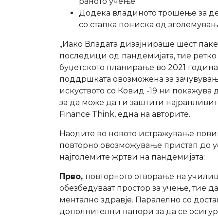
раното учење.
Додека владиното трошење за дец
со стапка пониска од зголемува
„Иако Владата дизајнираше шест паке
последици од пандемијата, тие ретко
буџетското планирање во 2021 година
поддршката овозможена за зачувување
искуството со Ковид -19 ни покажува
за да може да ги заштити најранливи
Finance Think, една на авторите.
Наодите во новото истражување повик
повторно овозможување пристап до ус
најголемите жртви на пандемијата:
Прво,
повторното отворање на училиш
обезбедуваат простор за учење, тие д
ментално здравје. Паралелно со доста
дополнителни напори за да се осигур