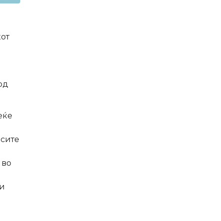
кот
од
еќе
 сите
 во
Ди