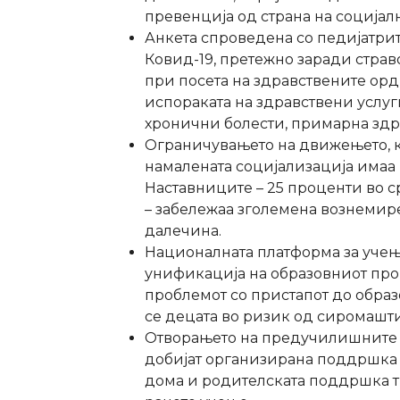
превенција од страна на социјал
Анкета спроведена со педијатрит
Ковид-19, претежно заради страво
при посета на здравствените ор
испораката на здравствени услуги
хронични болести, примарна здра
Ограничувањето на движењето, к
намалената социјализација имаа 
Наставниците – 25 проценти во 
– забележаа зголемена вознемире
далечина.
Националната платформа за учењ
унификација на образовниот проц
проблемот со пристапот до образ
се децата во ризик од сиромашти
Отворањето на предучилишните 
добијат организирана поддршка з
дома и родителската поддршка тр