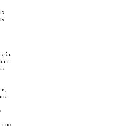
на
19
ојба.
лишта
на
ак,
што
а
ет во