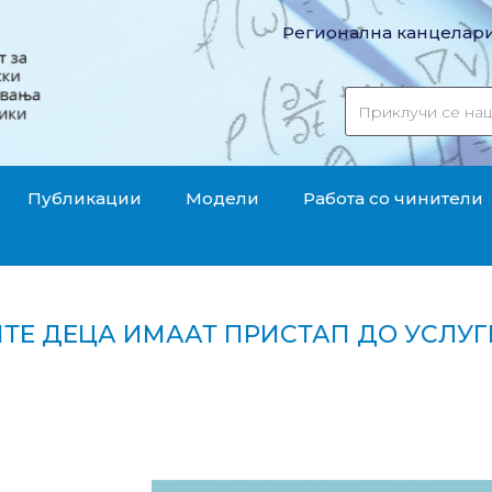
Регионална канцелари
Публикации
Модели
Работа со чинители
ИТЕ ДЕЦА ИМААТ ПРИСТАП ДО УСЛУ
Не сите деца имаат пристап до услуги од витално з