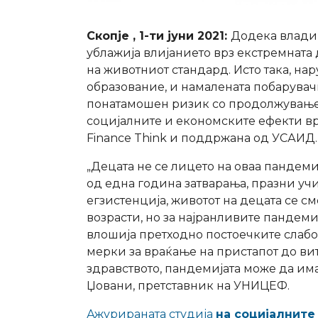
Скопје , 1-ти јуни 2021:
Додека влади
ублажија влијанието врз екстремната
на животниот стандард. Исто така, нар
образование, и намалената побарувачк
понатамошен ризик со продолжувањет
социјалните и економските ефекти вр
Finance Think и поддржана од УСАИД.
„Децата не се лицето на оваа пандемиј
од една година затварања, празни учи
егзистенција, животот на децата се с
возрасти, но за најранливите пандем
влошија претходно постоечките слаб
мерки за враќање на пристапот до вит
здравството, пандемијата може да им
Џовани, претставник на УНИЦЕФ.
Ажурираната студија
на социјалните