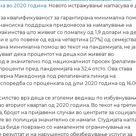
на во 2020 година
. Новото истражување нагласува е 
 за квалификуваност за гарантирана минимална по
инансиска поддршка придонесоа за намалување на
маќинства што живеат со помалку од 1,9 долари на де
и е што повеќе од една четвртина [27%] од семејств
ана минимална помош во текот на пандемијата, не ја
ваат дека процентот на деца кои живеат во
рд е значително под националниот просек (релатив
проценти пред пандемијата на 32,4 отсто. Ова става
верна Македонија под релативната линија на
 споредба со проценката од јули 2020 година од 16.
асилство врз деца се зголеми веднаш по избувнувањ
во вториот квартал од 2020 година. Во текот на трети
, бројот на пријавени случаи во центрите за социјал
е во полиција значително се намали. Студијата нагл
да биде поврзано со намалените ограничувања на
е резултат и на нарушеното обезбедување услуги за