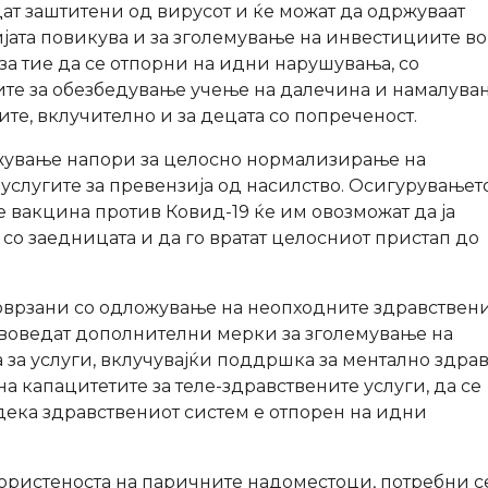
дат заштитени од вирусот и ќе можат да одржуваат
јата повикува и за зголемување на инвестициите во
за тие да се отпорни на идни нарушувања, со
ите за обезбедување учење на далечина и намалува
ите, вклучително и за децата со попреченост.
ложување напори за целосно нормализирање на
и услугите за превензија од насилство. Осигурувањет
вакцина против Ковид-19 ќе им овозможат да ја
со заедницата и да го вратат целосниот пристап до
поврзани со одложување на неопходните здравствен
е воведат дополнителни мерки за зголемување на
 за услуги, вклучувајќи поддршка за ментално здрав
на капацитетите за теле-здравствените услуги, да се
дека здравствениот систем е отпорен на идни
користеноста на паричните надоместоци, потребни с