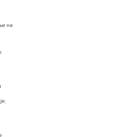
ње на
о
и
је;
е