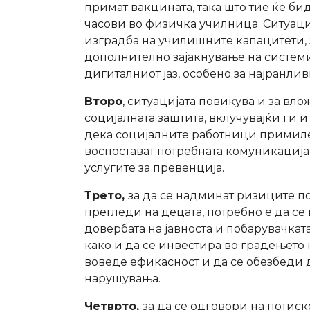
примат вакцината, така што тие ќе би
часови во физичка училница. Ситуаци
изградба на училишните капацитети, 
дополнително зајакнување на систем
дигиталниот јаз, особено за најранлив
Второ
, ситуацијата повикува и за в
социјалната заштита, вклучувајќи ги 
дека социјалните работници примиле 
воспостават потребната комуникација 
услугите за превенција.
Трето,
за да се надминат ризиците 
прегледи на децата, потребно е да с
довербата на јавноста и побарувачката
како и да се инвестира во градењето 
воведе ефикасност и да се обезбеди 
нарушувања.
Четврто,
за да се одговори на потис