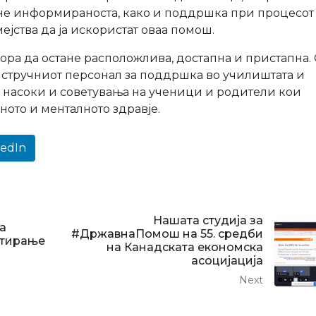
не информираноста, како и поддршка при процесот
јства да ја искористат оваа помош.
ра да остане расположлива, достапнa и пристапна.
 стручниот персонал за поддршка во училиштата и
насоки и советувања на ученици и родители кои
ото и менталното здравје.
kedIn
Нашата студија за
а
#ДржавнаПомош на 55. средби
етирање
на Канадската економска
асоцијација
Next