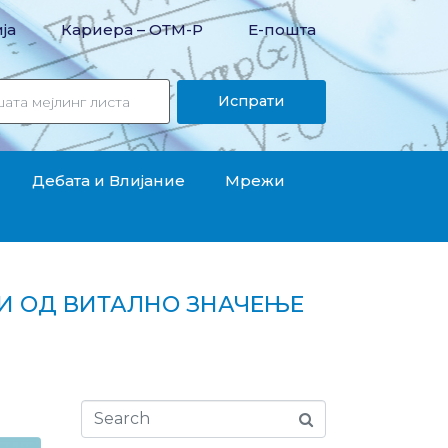
ја
Кариера – OТМ-Р
Е-пошта
Испрати
Дебата и Влијание
Мрежи
ГИ ОД ВИТАЛНО ЗНАЧЕЊЕ
начење поради пандемијата