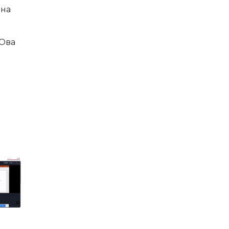
 на
 Ова