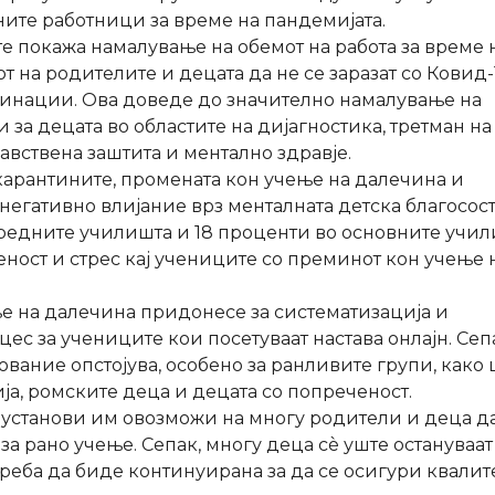
ните работници за време на пандемијата.
е покажа намалување на обемот на работа за време 
т на родителите и децата да не се заразат со Ковид-
динации. Ова доведе до значително намалување на
 за децата во областите на дијагностика, третман на
вствена заштита и ментално здравје.
арантините, промената кон учење на далечина и
негативно влијание врз менталната детска благосост
средните училишта и 18 проценти во основните учи
ност и стрес кај учениците со преминот кон учење 
е на далечина придонесе за систематизација и
ес за учениците кои посетуваат настава онлајн. Сеп
ование опстојува, особено за ранливите групи, како 
ја, ромските деца и децата со попреченост.
установи им овозможи на многу родители и деца д
а рано учење. Сепак, многу деца сè уште остануваат
еба да биде континуирана за да се осигури квалит