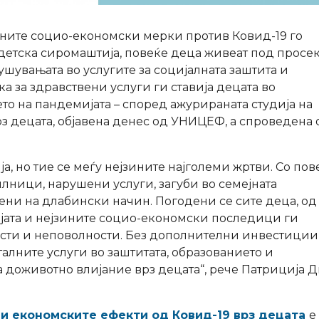
ните социо-економски мерки против Ковид-19 го
 детска сиромаштија, повеќе деца живеат под просе
ушувањата во услугите за социјалната заштита и
а за здравствени услуги ги ставија децата во
о на пандемијата – според ажурираната студија на
з децата, објавена денес од УНИЦЕФ, а спроведена 
а, но тие се меѓу нејзините најголеми жртви. Со пов
лници, нарушени услуги, загуби во семејната
мени на длабински начин. Погодени се сите деца, од
ијата и нејзините социо-економски последици ги
ости и неповолности. Без дополнителни инвестиции
алните услуги во заштитата, образованието и
а доживотно влијание врз децата“, рече Патриција 
 и економските ефекти од Ковид-19 врз децата
е