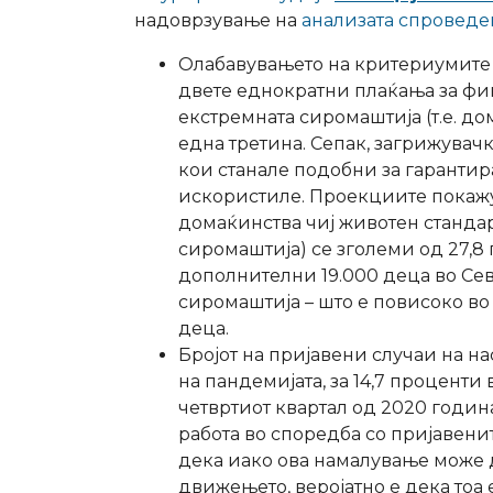
надоврзување на
анализата спроведе
Олабавувањето на критериумите
двете еднократни плаќања за ф
екстремната сиромаштија (т.е. до
една третина. Сепак, загрижувачк
кои станале подобни за гарантир
искористиле. Проекциите покажу
домаќинства чиј животен станда
сиромаштија) се зголеми од 27,8 
дополнителни 19.000 деца во Се
сиромаштија – што е повисоко во
деца.
Бројот на пријавени случаи на н
на пандемијата, за 14,7 проценти 
четвртиот квартал од 2020 година
работа во споредба со пријавенит
дека иако ова намалување може 
движењето, веројатно е дека тоа 