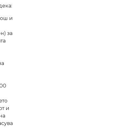
дека:
мош и
н) за
ата
на
000
ето
от и
на
асува