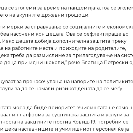
а се зголеми за време на пандемијата, тоа се згол
њето на вкупните државни трошоци.
ти мерки за справување со социјалните и економск
 беа насочени кон децата. Ова се рефлектираше во
. Иако децата добија дополнителна заштита преку
 на работните места и приходите на родителите,
 дека треба да размислиме за прилагодување на сис
те деца при идни шокови,“ рече Благица Петрески 
уваат за пренасочување на напорите на политиките
луги за да се намали ризикот децата да се меѓу
тата мора да биде приоритет. Училиштата не само 
аваат и платформа за суштинска заштита и услуги за
пноста на вакцините против Ковид-19, потребни се
и дека наставниците и училишниот персонал ќе ја