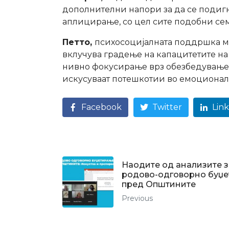
дополнителни напори за да се подиг
аплицирање, со цел сите подобни семе
Петто,
психосоцијалната поддршка мо
вклучува градење на капацитетите на
нивно фокусирање врз обезбедување 
искусуваат потешкотии во емоционалн
Facebook
Twitter
Lin
Наодите од анализите з
родово-одговорно буџ
пред Општините
Previous