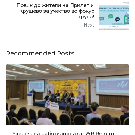
Повик до жители на Прилеп и
Крушево за учество во фокус
група!
Next
Recommended Posts
Учество на работилница од WB Reform