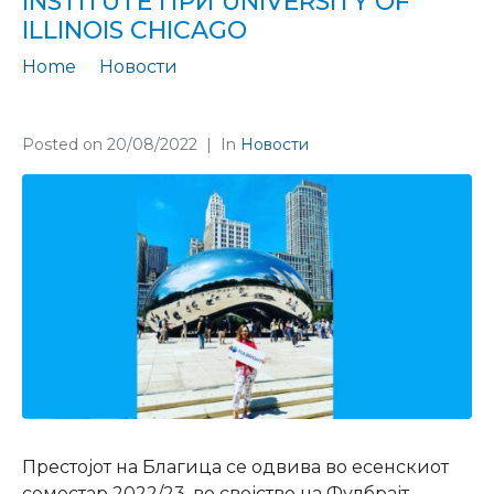
INSTITUTE ПРИ UNIVERSITY OF
ILLINOIS CHICAGO
Home
Новости
Нашата Благица Петрески престојува на Great Cities Institute при University of Illinois Chicago
Posted on
20/08/2022
In
Новости
Престојот на Благица се одвива во есенскиот
семестар 2022/23, во својство на Фулбрајт