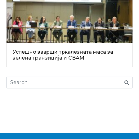
Успешно заврши тркалезната маса за
зелена транзиција и CBAM