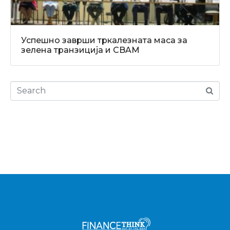
Успешно заврши тркалезната маса за
зелена транзиција и CBAM