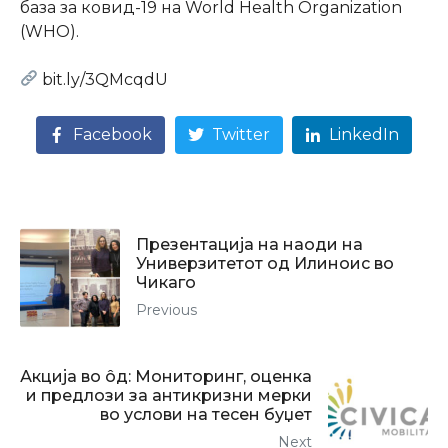
база за ковид-19 на
World Health Organization
(WHO)
.
bit.ly/3QMcqdU
Facebook
Twitter
LinkedIn
Презентација на наоди на
Универзитетот од Илиноис во
Чикаго
Previous
Акција во ôд: Мониторинг, оценка
и предлози за антикризни мерки
во услови на тесен буџет
Next