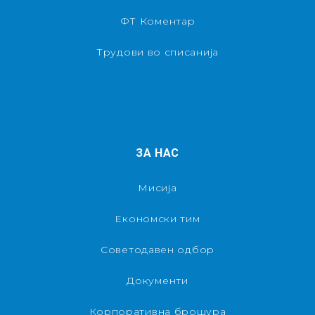
ФТ Коментар
Трудови во списанија
ЗА НАС
Мисија
Економски тим
Советодавен одбор
Документи
Корпоративна брошура