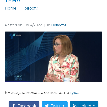
ТЕМА
Home
Новости
На актуелни теми, Благица Петрески говореше во Топ тема
Posted on
19/04/2022
In
Новости
Емисијата може да се погледне
тука
.
Facebook
Twitter
LinkedIn