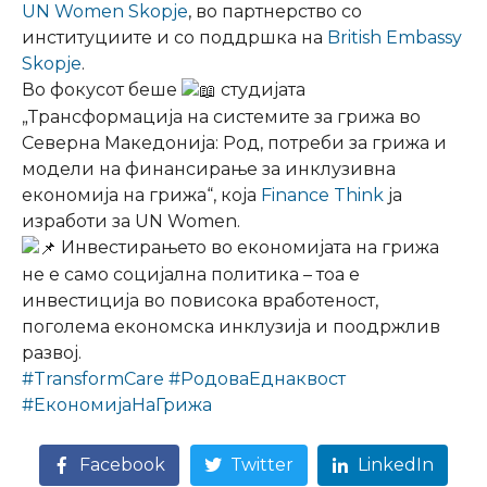
UN Women Skopje
, во партнерство со
институциите и со поддршка на
British Embassy
Skopje
.
Во фокусот беше
студијата
„Трансформација на системите за грижа во
Северна Македонија: Род, потреби за грижа и
модели на финансирање за инклузивна
економија на грижа“, која
Finance Think
ја
изработи за UN Women.
Инвестирањето во економијата на грижа
не е само социјална политика – тоа е
инвестиција во повисока вработеност,
поголема економска инклузија и поодржлив
развој.
#TransformCare
#РодоваЕднаквост
#ЕкономијаНаГрижа
Facebook
Twitter
LinkedIn