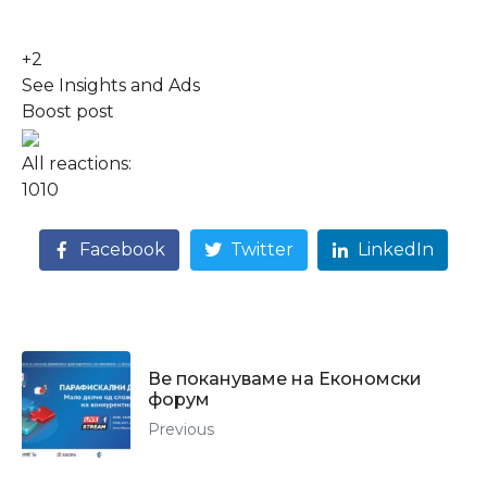
+2
See Insights and Ads
Boost post
All reactions:
10
10
Facebook
Twitter
LinkedIn
Ве покануваме на Економски
форум
Previous