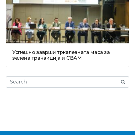
Успешно заврши тркалезната маса за
зелена транзиција и CBAM