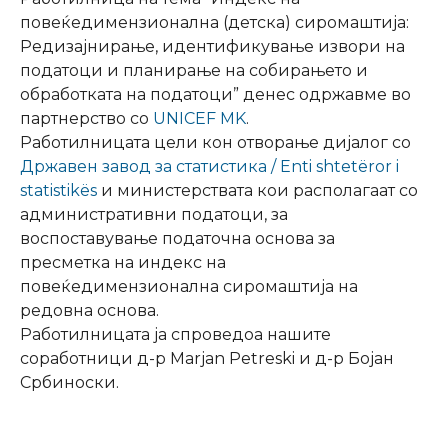
повеќедимензионална (детска) сиромаштија:
Редизајнирање, идентификување извори на
податоци и планирање на собирањето и
обработката на податоци” денес одржавме во
партнерство со
UNICEF MK
.
Работилницата цели кон отворање дијалог со
Државен завод за статистика / Enti shtetëror i
statistikës
и министерствата кои располагаат со
административни податоци, за
воспоставување податочна основа за
пресметка на индекс на
повеќедимензионална сиромаштија на
редовна основа.
Работилницата ја спроведоа нашите
соработници д-р Marjan Petreski и д-р Бојан
Србиноски.