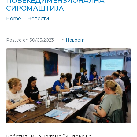
ПОВЕЌЕДИМЕНЗИОНАЛНА
СИРОМАШТИЈА
Home
Новости
Работилница за податочна основа за индекс на повеќедимензионална сиромаштија
Posted on
30/05/2023
In
Новости
Работилница на тема “Индекс на