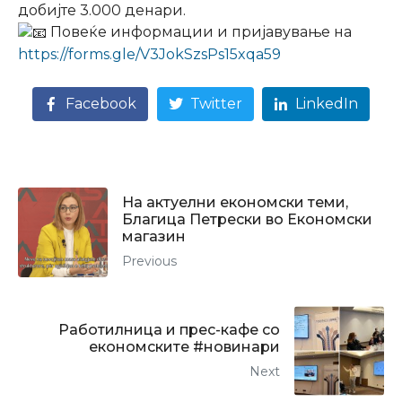
добијте 3.000 денари.
Повеќе информации и пријавување на
https://forms.gle/V3JokSzsPs15xqa59
Facebook
Twitter
LinkedIn
На актуелни економски теми,
Благица Петрески во Економски
магазин
Previous
Работилница и прес-кафе со
економските #новинари
Next