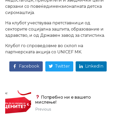
недостатоци, приоритети и заеднички цели
сврзани со повеќедимензионалната детска
сиромаштија.
На клубот учествуваа претставници од
секторите социјална заштита, образование и
здравство, и од Државен завод за статистика.
Клубот го спроведовме во склоп на
партнерската акција со UNICEF MK.
Facebook
Twitter
LinkedIn
Потребно ни е вашето
мислење!
Previous