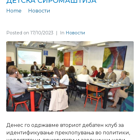
ДЕТСКА СИРОМАШТИЈА
Home
Новости
Втор дебатен клуб за повеќедимензионалната детска сиромаштија
Posted on
17/10/2023
In
Новости
Денес го одржавме вториот дебатен клуб за
идентификување преклопувања во политики,