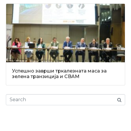
Успешно заврши тркалезната маса за
зелена транзиција и CBAM