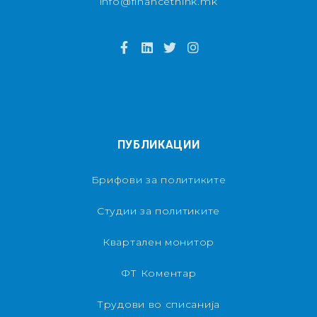
info@financethink.mk
ПУБЛИКАЦИИ
Брифови за политиките
Студии за политиките
Квартален монитор
ФТ Коментар
Трудови во списанија