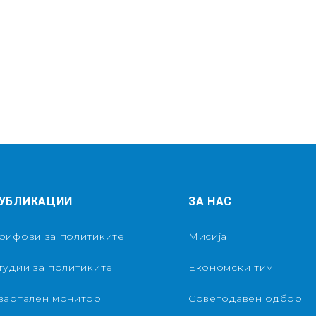
УБЛИКАЦИИ
ЗА НАС
рифови за политиките
Мисија
тудии за политиките
Економски тим
вартален монитор
Советодавен одбор