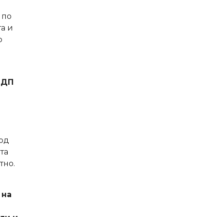
 по
а и
о
БДП
 од
та
тно.
 на