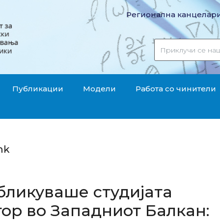
Регионална канцелари
Публикации
Модели
Работа со чинители
mk
убликуваше студијата
ор во Западниот Балкан: