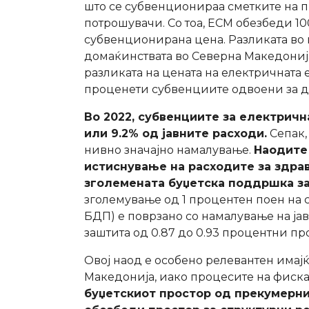
што се субвенционираа сметките на п
потрошувачи. Со тоа, ЕСМ обезбеди 1
субвенционирана цена. Разликата во 
домаќинствата во Северна Македонија
разликата на цената на електричната 
проценети субвенциите одвоени за до
Во 2022, субвенциите за електричн
или 9.2% од јавните расходи.
Сепак,
нивно значајно намалување.
Наодите 
истиснување на расходите за здрав
зголемената буџетска поддршка за
зголемување од 1 процентен поен на 
БДП) е поврзано со намалување на ја
заштита од 0.87 до 0.93 процентни пр
Овој наод е особено релевантен имај
Македонија, иако процесите на фиска
буџетскиот простор од прекумерни