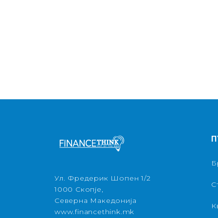
П
Б
Ул. Фредерик Шопен 1/2
С
1000 Скопје,
Северна Македонија
К
www.financethink.mk