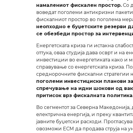
намалениот фискален простор.
Со д
воведат поголеми антикризни пакети з
фискалниот простор во поголема мера 
неопходно е
буџетските резерви да
се обезбеди простор за интервенци
Енергетската криза ги истакна слабос
оттука, оваа студија дава осврт и на 
инвестиции во енергетиката како и м
справување со енергетската криза. По
среднорочните фискални стратегии н
поголеми инвестициски планови за 
спречување на идни шокови од вак
притисок врз фискалната политика
Во сегментот за Северна Македонија,
електрична енергија, и преку кванти
јавните буџетски расходи. Прогласува
овозможи ЕСМ да продава струја на у