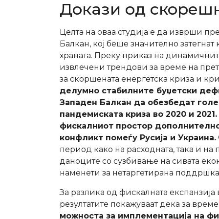
Докази од скорешн
Целта на оваа студија е да изврши пр
Балкан, кој беше значително затегнат 
храната. Преку приказ на динамичнит
извлечени трендови за време на прет
за скоршената енергетска криза и кри
делумно стабилните буџетски деф
Западен Балкан да обезбедат голе
пандемиската криза во 2020 и 2021.
фискалниот простор дополнително 
конфликт помеѓу Русија и Украина.
период како на расходната, така и на 
даноците со сузбивање на сивата екон
наменети за нетаргетирана поддршка
За разлика од фискалната експанзија
резултатите покажуваат дека за време 
можноста за имплементација на фи