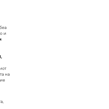
беа
о и
и
,
иот
та на
ние
а,