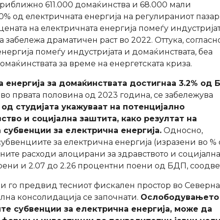
риближно 611.000 домаќинства и 68.000 мали
00% од електричната енергија на регулираниот пазар
цената на електричната енергија помеѓу индустријат
 забележа драматичен раст во 2022. Оттука, согласн
енергија помеѓу индустријата и домаќинствата, беа
маќинствата за време на енергетската криза.
а енергија за домаќинствата достигнаа 3.2% од 
 во првата половина од 2023 година, се забележува
од студијата укажуваат на потенцијално
ство и социјална заштита, како резултат на
 субвенции за електрична енергија.
Односно,
субвенциите за електрична енергија (изразени во %
вните расходи алоцирани за здравството и социјална
оени и 2.07 до 2.26 процентни поени од БДП, соодве
ќи го предвид тесниот фискален простор во Северна
лна консолидација се започнати.
Ослободувањето
те субвенции за електрична енергија, може да