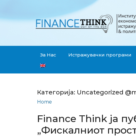
За Нас
Истражувачки програми
Категорија:
Uncategorized @
Home
Uncategorized @mk
Finance Think ја п
„Фискалниот прост