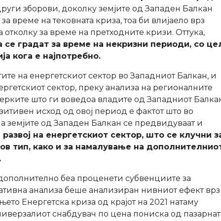
руги зборови, доколку земјите од Западен Балкан
а време на тековната криза, тоа би влијаело врз
отколку за време на претходните кризи. Оттука,
 се градат за време на некризни периоди, со це
ја кога е најпотребно.
тите на енергетскиот сектор во Западниот Балкан, и
енергетскиот сектор, преку анализа на регионалните
ерките што ги воведоа владите од Западниот Балкан
зитивен исход од овој период е фактот што во
а земјите од Западен Балкан се предвидуваат и
развој на енергетскиот сектор, што се клучни з
ов тип, како и за намалување на дополнителнио
.
 дополнително беа проценети субвенциите за
тативна анализа беше анализиран нивниот ефект врз
њето Енергетска криза од крајот на 2021 натаму
ниверзалиот снабдувач по цена пониска од пазарната