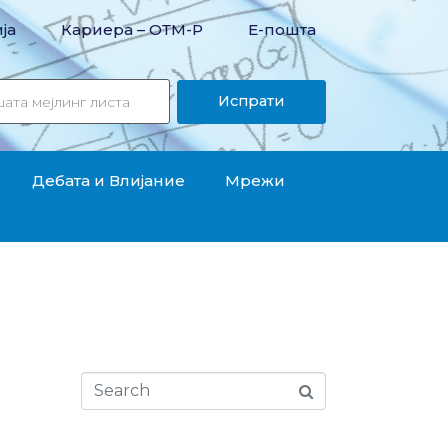
ја
Кариера – OТМ-Р
Е-пошта
Испрати
Дебата и Влијание
Мрежи