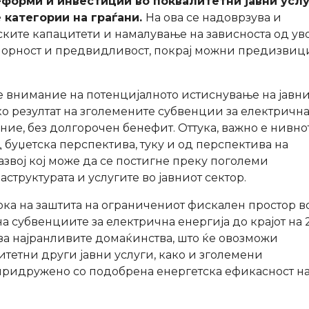
еформи и инвестиции во поквалитетни јавни услу
 категории на граѓани.
На ова се надоврзува и
ските капацитети и намалување на зависноста од уво
порност и предвидливост, покрај можни предизвиц
е внимание на потенцијалното истиснување на јавн
ко резултат на зголемените субвенции за електричн
ие, без долгорочен бенефит. Оттука, важно е нивно
 буџетска перспектива, туку и од перспектива на
звој кој може да се постигне преку поголеми
труктурата и услугите во јавниот сектор.
сока на заштита на ограничениот фискален простор в
 субвенциите за електрична енергија до крајот на 
а најранливите домаќинства, што ќе овозможи
итетни други јавни услуги, како и зголемени
 придружено со подобрена енергетска ефикасност н