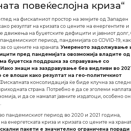
ата повеќеслојна криза“
еглед на фискалниот простор на земјите од Западен
како резултат на кризата со цените на енергентите и
е движења на буџетските дефицити и јавниот долг, 
пандемискиот период, пандемијата со COVID-19, как
за со цените на храната.
Умереното задолжување 
ицити пред пандемијата овозможија владите од
ма буџетска поддршка за справување со
 Иако знаци на
заздравување беа видливи во 2021
се влоши како резултат на гео-политичкиот
Фискалната консолидација ќе биде клучна за следн
приходната страна. Потребно е да се зголеми наплата
омија, и да се намалат јавните издатоци, особено о
.
 во пандемискиот период во 2020 и 2021 година,
на енергетската криза и кризата со цените на хранат
скални пакети е значително ограничена поради