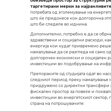
обезбеди простор за структурни р
таргетирани мерки за најранливите
потребата од зголемување на енергет
што ќе придонесе кон долгорочна от
што би следеле во иднина.
Дополнително, потребно е да се обрн
здравствени и социјални расходи, ка
енергија кои нудат привремено решен
намалување да се разгледа не само од
долгорочен економски и социјален ра
инвестиции во подобрување на инфрас
Препораките од студијата одат во на
следниот период преку намалување на
придружено со директни трансфери з
фискален простор за повеќе и поквал
инвестиции во енергетскиот сектор,
страна на потрошувачите.