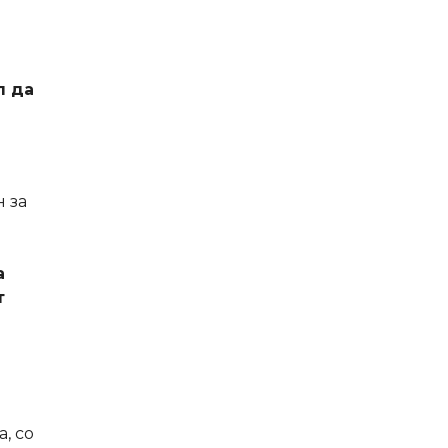
л да
 за
а
т
, со