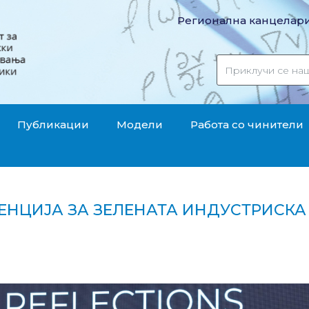
Регионална канцелари
Публикации
Модели
Работа со чинители
РЕНЦИЈА ЗА ЗЕЛЕНАТА ИНДУСТРИСК
конференција за зелената индустриска иднина во Тир