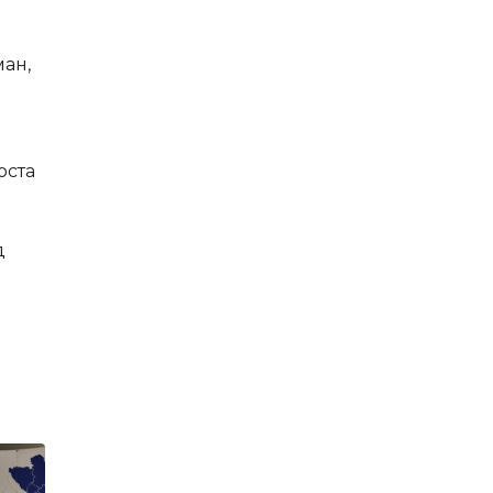
ман,
оста
д