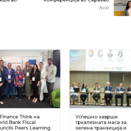
Next
Finance Think на
Успешно заврши
rld Bank Fiscal
тркалезната маса за
uncils Peers Learning
зелена транзиција и