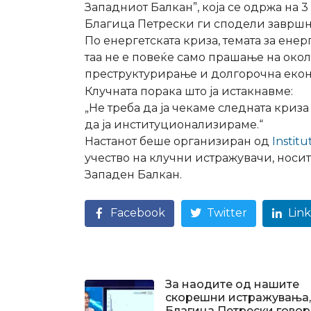
Западниот Балкан”, која се одржа на 
Благица Петрески ги сподели завршни
По енергетската криза, темата за ене
таа не е повеќе само прашање на око
преструктурирање и долгорочна еконо
Клучната порака што ја истакнавме:
„Не треба да ја чекаме следната криза
да ја институционализираме.“
Настанот беше организиран од
Institu
учество на клучни истражувачи, носи
Западен Балкан.
Facebook
Twitter
Lin
За наодите од нашите
скорешни истражувања,
Благица Петрески гово