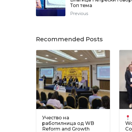
Топ тема
Previous
Recommended Posts
Учество на
работилница од WB
Wo
Reform and Growth
Co