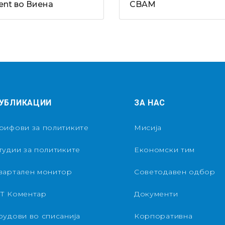
ent во Виена
CBAM
УБЛИКАЦИИ
ЗА НАС
рифови за политиките
Мисија
тудии за политиките
Економски тим
вартален монитор
Советодавен одбор
Т Коментар
Документи
рудови во списанија
Корпоративна