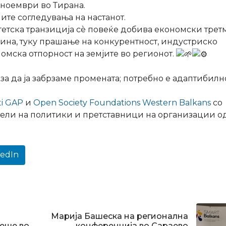
3 ноември во Тирана.
те согледувања на настанот.
ргетска транзиција сè повеќе добива економски трет
лина, туку прашање на конкурентност, индустриско
мска отпорност на земјите во регионот.
 за да ја забрзаме промената; потребно е адаптибилн
ti GAP
и
Open Society Foundations Western Balkans
со
тели на политики и претставници на организации о
kedIn
Марија Башеска на регионална
реше во
конференција во Сараево