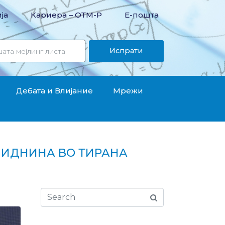
ја
Кариера – OТМ-Р
Е-пошта
Испрати
Дебата и Влијание
Мрежи
А ИДНИНА ВО ТИРАНА
ана