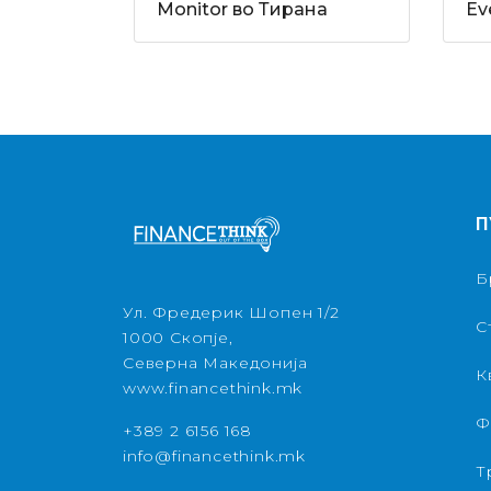
Monitor во Тирана
Ev
П
Б
Ул. Фредерик Шопен 1/2
С
1000 Скопје,
Северна Македонија
К
www.financethink.mk
Ф
+389 2 6156 168
info@financethink.mk
Т