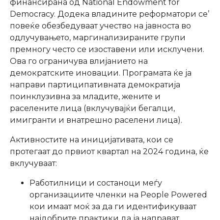
финансирана од National Endowment for
Democracy. Додека владините реформатори се’
повеќе обезбедуваат учество на јавноста во
одлучувањето, маргинализираните групи
премногу често се изоставени или исклучени.
Ова го ограничува влијанието на
демократските иновации. Програмата ќе ја
направи партиципативната демократија
поинклузивна за младите, жените и
раселените лица (вклучувајќи бегалци,
имигранти и внатрешно раселени лица).
Активностите на иницијативата, кои се
протегаат до првиот квартал на 2024 година, ќе
вклучуваат:
Работилници и состаноци меѓу
организациите членки на People Powered
кои имаат моќ за да ги идентификуваат
најдобрите практики да ја направат