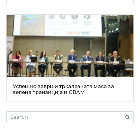
Успешно заврши тркалезната маса за
зелена транзиција и CBAM