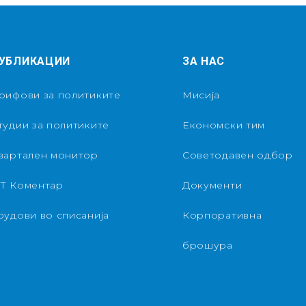
УБЛИКАЦИИ
ЗА НАС
рифови за политиките
Мисија
тудии за политиките
Економски тим
вартален монитор
Советодавен одбор
Т Коментар
Документи
рудови во списанија
Корпоративна
брошура