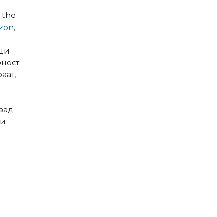
 the
zon
,
ици
рност
аат,
 зад
 и