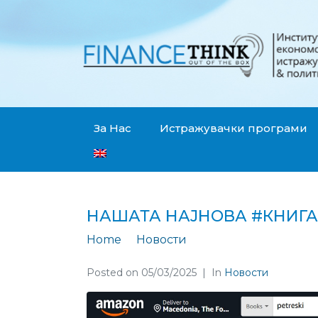
За Нас
Истражувачки програми
НАШАТА НАЈНОВА #КНИГА
Home
Новости
Нашата најнова #кн
Posted on
05/03/2025
In
Новости