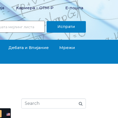
ја
Кариера – OТМ-Р
Е-пошта
Испрати
Дебата и Влијание
Мрежи