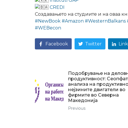
Instituti GAP
CREDI
Создавањето на студиите и на оваа к
#NewBook
#Amazon
#WesternBalkans
#WEBecon
Facebook
Twitter
Lin
Подобрување на делов
продуктивност: Сеопфа
анализа на продуктивно
нејзините двигатели во
фирмите во Северна
Македонија
Previous