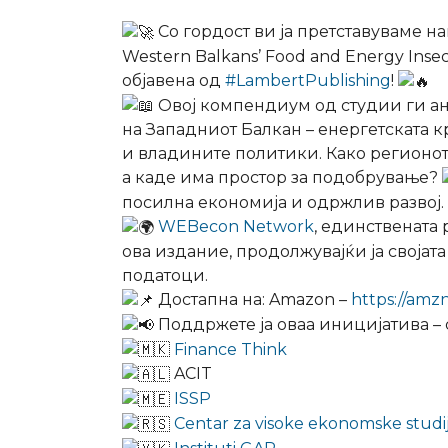
Со гордост ви ја претставуваме н
Western Balkans’ Food and Energy Inse
објавена од
#LambertPublishing
!
Овoj компендиум од студии ги а
на Западниот Балкан – енергетската к
и владините политики. Како регионот
а каде има простор за подобрување?
посилна економија и одржлив развој.
WEBecon Network
, единствената
ова издание, продолжувајќи ја својат
податоци.
Достапна на: Amazon –
https://amz
Поддржете ја оваа иницијатива – с
Finance Think
ACIT
ISSP
Centar za visoke ekonomske studi