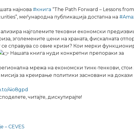
ашата најнова
#книга
“The Path Forward – Lessons from
curities”, меѓународна публикација достапна на
#Ama
нализира најголемите тековни економски предизв
риза, зголемените цени на храната, фискалната отпо
 се справува со овие кризи? Кои мерки функционир
Нашата книга нуди конкретни препораки за
 регионална мрежа на економски тинк-тенкови, стои
а мисија за креирање политики засновани на докази
n.to/4io8gpd
поделете, читајте, дискутирајте!
je – CEVES