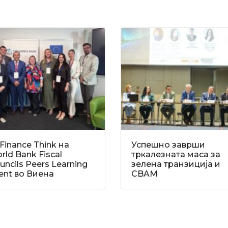
Finance Think на
Успешно заврши
rld Bank Fiscal
тркалезната маса за
uncils Peers Learning
зелена транзиција и
ent во Виена
CBAM