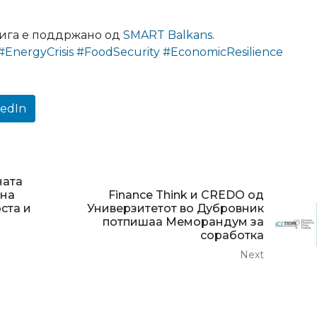
нига е поддржано од
SMART Balkans
.
#EnergyCrisis
#FoodSecurity
#EconomicResilience
kedIn
ната
тна
Finance Think и CREDO од
ста и
Универзитетот во Дубровник
потпишаа Меморандум за
соработка
Next