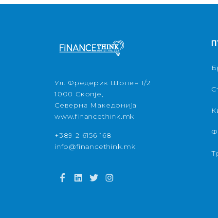
П
Б
Ул. Фредерик Шопен 1/2
С
1000 Скопје,
Северна Македонија
К
www.financethink.mk
Ф
+389 2 6156 168
info@financethink.mk
Т