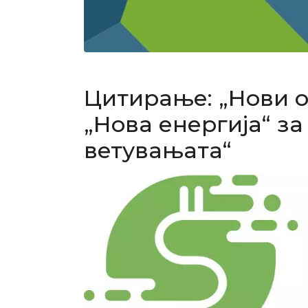
Цитирање: „Нови о
„Нова енергија“ з
ветувањата“