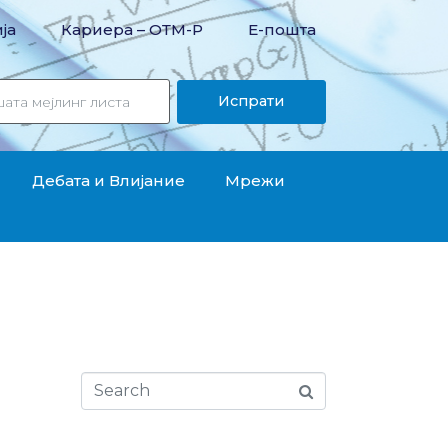
ја
Кариера – OТМ-Р
Е-пошта
Испрати
Дебата и Влијание
Мрежи