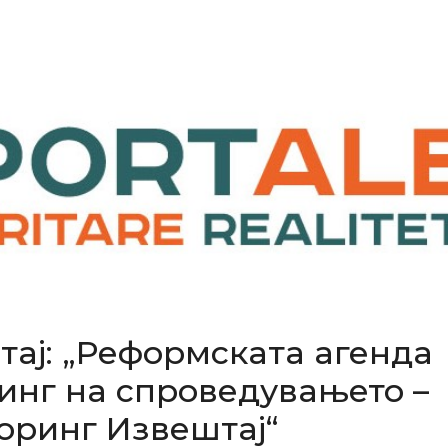
ај: „Реформската агенда
инг на спроведувањето –
оринг Извештај“