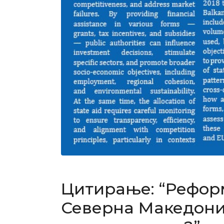
Цитирање: “Реформ
Северна Македониј