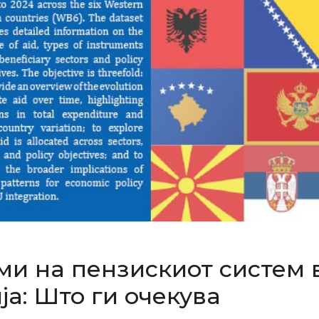
и на пензискиот систем 
а: Што ги очекува