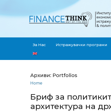
За Нас
Истражувачки програми
Архиви:
Portfolios
Home
Portfolios
Бриф за политикит
архитектура на д