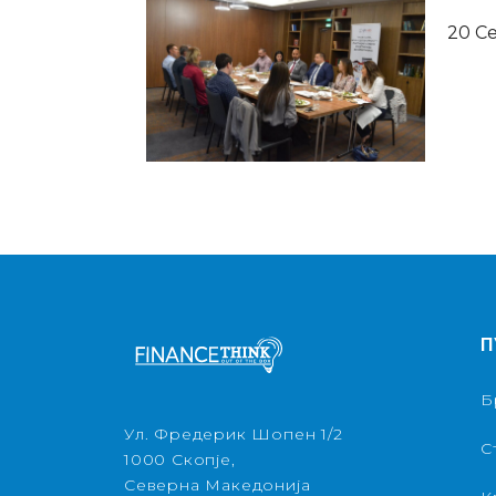
20 С
П
Б
Ул. Фредерик Шопен 1/2
С
1000 Скопје,
Северна Македонија