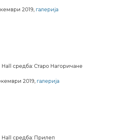
екември 2019,
галерија
 Hall средба: Старо Нагоричане
екември 2019,
галерија
 Hall средба: Прилеп