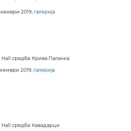
екември 2019,
галерија
 Hall средба: Крива Паланка
екември 2019,
галерија
 Hall средба: Кавадарци