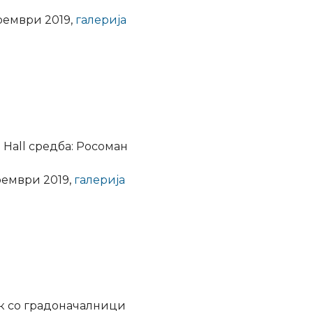
оември 2019,
галерија
 Hall средба: Росоман
оември 2019,
галерија
к со градоначалници