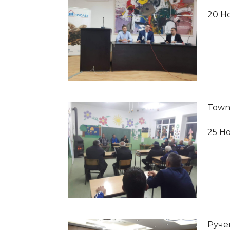
20 Н
Town
25 Н
Руче