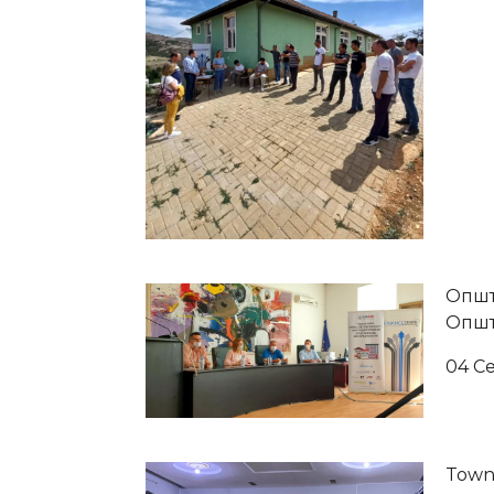
Општ
Општ
04 С
Town