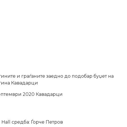
ините и граѓаните заедно до подобар буџет на
ина Кавадарци
ептември 2020 Кавадарци
 Hall средба: Ѓорче Петров