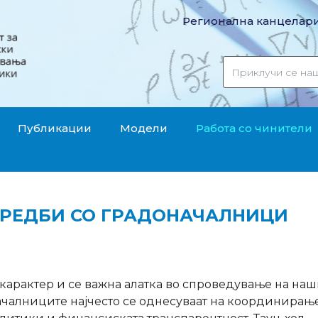
Регионална канцелари
Публикации
Модели
Работа со чинители
 СРЕДБИ СО ГРАДОНАЧАЛНИЦИ
 карактер и се важна алатка во спроведување на наш
ачалниците најчесто се однесуваат на координирањ