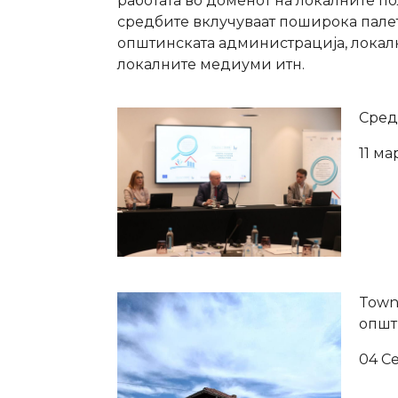
работата во доменот на локалните п
средбите вклучуваат поширока палет
општинската администрација, локал
локалните медиуми итн.
Сред
11 ма
Town
општ
04 С