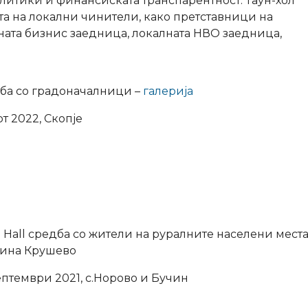
олитики и финансиската транспарентност. Таун-хол
а на локални чинители, како претставници на
ната бизнис заедница, локалната НВО заедница,
ба со градоначалници –
галерија
рт 2022, Скопје
 Hall средба со жители на руралните населени места
ина Крушево
ептември 2021, с.Норово и Бучин