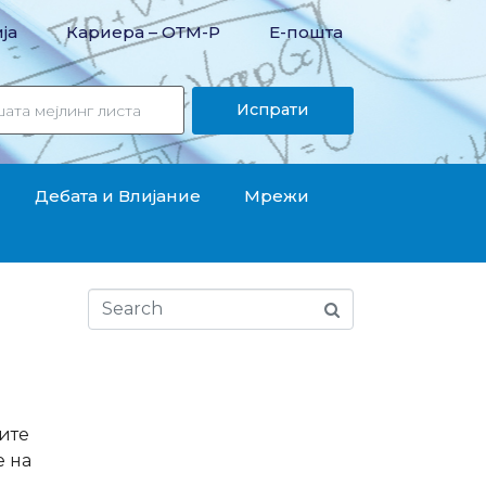
ја
Кариера – OТМ-Р
Е-пошта
Испрати
Дебата и Влијание
Мрежи
ите
е на