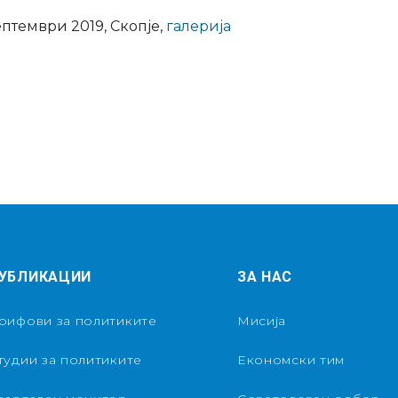
ептември 2019, Скопје,
галерија
УБЛИКАЦИИ
ЗА НАС
рифови за политиките
Мисија
тудии за политиките
Економски тим