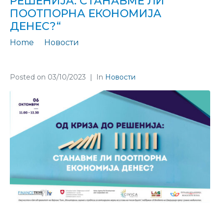
РЕШЕНИЈА: СТАНАВМЕ ЛИ
ПООТПОРНА ЕКОНОМИЈА
ДЕНЕС?“
Home
Новости
Во најава Економскиот форум: „Од криза до решенија: Станавме ли поотпорна економија денес?“
Posted on
03/10/2023
In
Новости