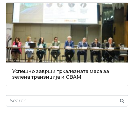
Успешно заврши тркалезната маса за
зелена транзиција и CBAM