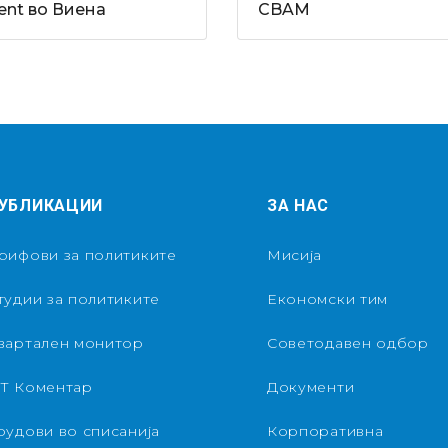
ent во Виена
CBAM
УБЛИКАЦИИ
ЗА НАС
рифови за политиките
Мисија
тудии за политиките
Економски тим
вартален монитор
Советодавен одбор
Т Коментар
Документи
рудови во списанија
Корпоративна