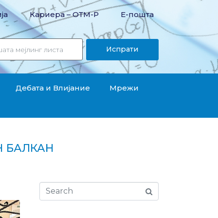
ја
Кариера – OТМ-Р
Е-пошта
Испрати
Дебата и Влијание
Мрежи
Н БАЛКАН