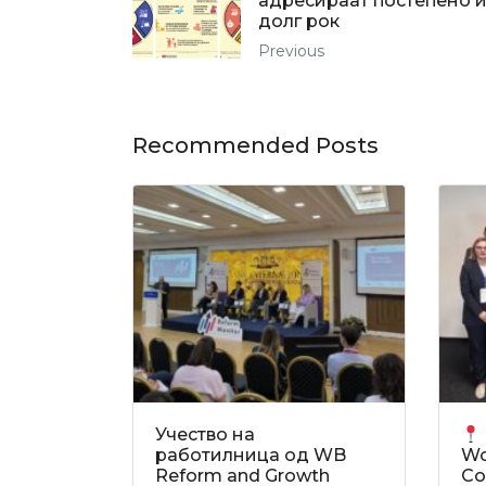
адресираат постепено и
долг рок
Previous
Recommended Posts
Учество на
работилница од WB
Wo
Reform and Growth
Co