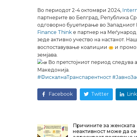
Во периодот 2-4 октомври 2024,
Inter
партнерите во Белград, Република Ср
одговорно буџетирање во Западниот 
Finance Think
е партнер на Меѓународ
зеде активно учество на настанот. Н
воспоставување коалиции
и промов
земјава.
Во претстојниот период следува 
Македонија.
#ФискалнаТранспарентност
#ЈавноЗа
Facebook
Twitter
Lin
Причините за женската
неактивност може да се