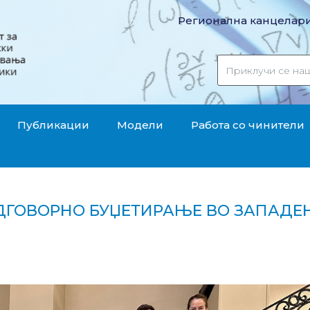
Регионална канцелари
Публикации
Модели
Работа со чинители
ДГОВОРНО БУЏЕТИРАЊЕ ВО ЗАПАДЕ
за одговорно буџетирање во Западен Балкан