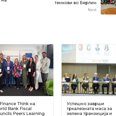
 на
тенкови во Берлин
Next
Finance Think на
Успешно заврши
rld Bank Fiscal
тркалезната маса за
uncils Peers Learning
зелена транзиција и