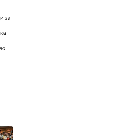
и за
ска
во