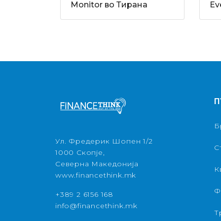
Monitor во Тирана
Ev
П
Б
Ул. Фредерик Шопен 1/2
С
1000 Скопје,
Северна Македонија
К
www.financethink.mk
Ф
+389 2 6156 168
info@financethink.mk
Т