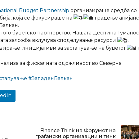
national Budget Partnership
организираше средба со
бија, која се фокусираше на
градење алијанс
Балкан.
ното буџетско партнерство. Нашата Деспина Тумано
ашата заложба вклучува споделување ресурси
,
ирање иницијативи за застапување на буџетот
анализа за фискалната одржливост во Северна
стапување
#ЗападенБалкан
kedIn
Finance Think на Форумот на
граѓански организации и тинк