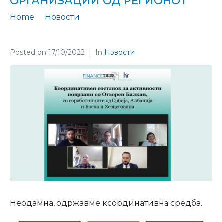
ОРГАНИЗАЦИИ ОД РЕГИОНОТ
Home
Новости
Група Отворен Балкан, е нова иницијатива на граѓански организации од регионот
Posted on
17/10/2022
In
Новости
Неодамна, одржавме координативна средба.