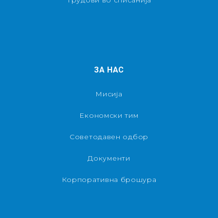
Трудови во списанија
ЗА НАС
Мисија
Економски тим
Советодавен одбор
Документи
Корпоративна брошура