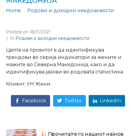
МАКЕДОНИЈА
Home
Родови и доходни нееднаквости
Експлоративна анализа на жените и мажите во Северна Македонија
Posted on
18/11/2021
In
Родови и доходни нееднаквости
Целта на проектот е да идентификува
трендови во серија индикатори за жените и
мажите во Северна Македонија, како и да
идентификува јазови во родовата статистика.
Клиент: УН Жени
Facebook
Twitter
LinkedIn
Прочитајте го нашиот најнов