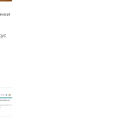
ачки
кус