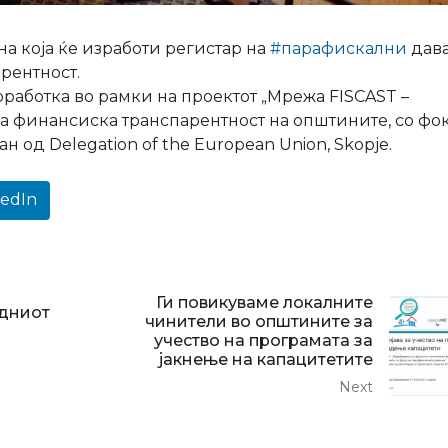
а која ќе изработи регистар на
#парафискални
дав
рентност.
аботка во рамки на проектот „Мрежа FISCAST –
а финансиска транспарентност на општините, со фо
 од Delegation of the European Union, Skopje.
kedIn
Ги повикуваме локалните
едниот
чинители во општините за
а
учество на програмата за
јакнење на капацитетите
Next