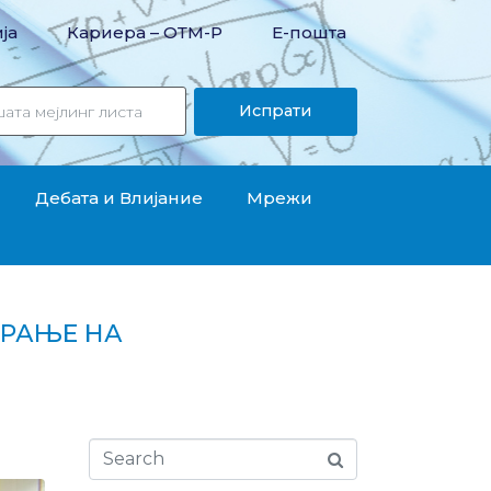
ја
Кариера – OТМ-Р
Е-пошта
Испрати
Дебата и Влијание
Мрежи
ИРАЊЕ НА
искалните давачки