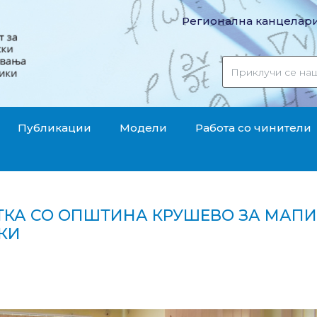
Регионална канцелари
Публикации
Модели
Работа со чинители
ТКА СО ОПШТИНА КРУШЕВО ЗА МАП
КИ
аботка со Општина Крушево за мапирање на параф