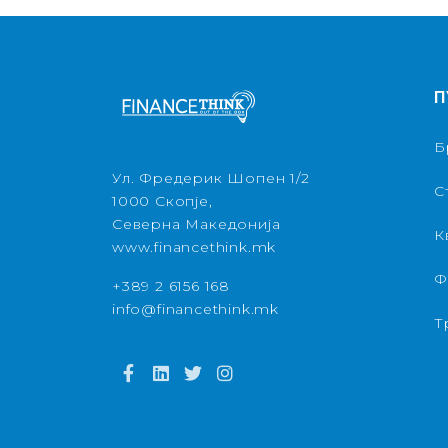
П
Б
Ул. Фредерик Шопен 1/2
С
1000 Скопје,
Северна Македонија
К
www.financethink.mk
Ф
+389 2 6156 168
info@financethink.mk
Т