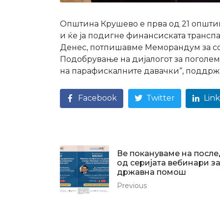
Општина Крушево е прва од 21 општин
и ќе ја подигне финансиската транспа
Денес, потпишавме Меморандум за сор
Подобрување на дијалогот за поголем
на парафискалните давачки“, поддржан
Facebook
Twitter
Lin
Ве покануваме на посл
од серијата вебинари з
државна помош
Previous