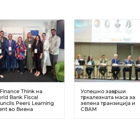
Finance Think на
Успешно заврши
rld Bank Fiscal
тркалезната маса за
uncils Peers Learning
зелена транзиција и
ent во Виена
CBAM