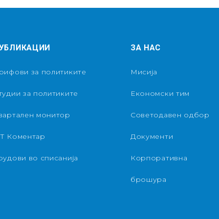
УБЛИКАЦИИ
ЗА НАС
рифови за политиките
Мисија
тудии за политиките
Економски тим
вартален монитор
Советодавен одбор
Т Коментар
Документи
рудови во списанија
Корпоративна
брошура