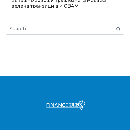
Успешно заврши тркалезната маса за
зелена транзиција и CBAM