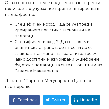
Оваа сеопфатна цел е поделена на конкретни
цели кои вклучуваат конкретни интервенции
на два фронта.
Специфичен исход 1: Да се унапреди
креирањето политики засновани на
податоци.
Специфичен исход 2: Да се зголеми
општинската транспарентност и да се
зајакне ангажманот на граѓаните, преку
јавно достапни и ажурирани 3-цифрени
буџетски податоци за сите 80 општини во
Северна Македонија.
Донатор / Партнер: Меѓународно буџетско
партнерство
Facebook
Twitter
LinkedIn