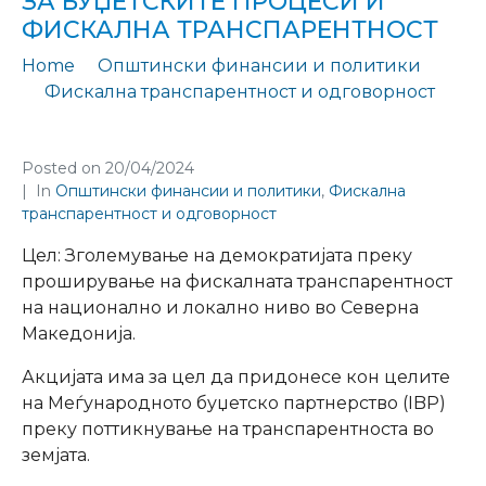
ЗА БУЏЕТСКИТЕ ПРОЦЕСИ И
ФИСКАЛНА ТРАНСПАРЕНТНОСТ
Home
Општински финансии и политики
Фискална транспарентност и одговорност
Поттикнување критичка и заснованa-на-докази дебата за буџетските процеси и фискална транспарентност
Posted on
20/04/2024
In
Општински финансии и политики
,
Фискална
транспарентност и одговорност
Цел: Зголемување на демократијата преку
проширување на фискалната транспарентност
на национално и локално ниво во Северна
Македонија.
Акцијата има за цел да придонесе кон целите
на Меѓународното буџетско партнерство (IBP)
преку поттикнување на транспарентноста во
земјата.