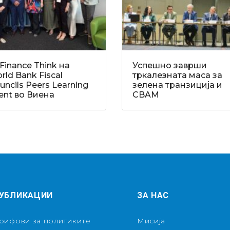
Finance Think на
Успешно заврши
rld Bank Fiscal
тркалезната маса за
uncils Peers Learning
зелена транзиција и
ent во Виена
CBAM
УБЛИКАЦИИ
ЗА НАС
рифови за политиките
Мисија