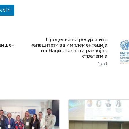
kedIn
Проценка на ресурсните
одишен
капацитети за имплементација
на Националната развојна
стратегија
Next