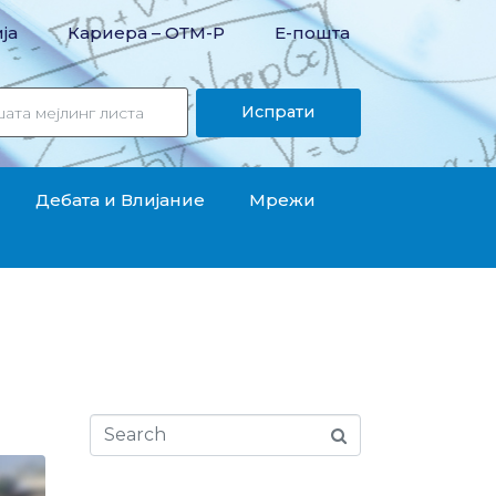
ја
Кариера – OТМ-Р
Е-пошта
Испрати
Дебата и Влијание
Мрежи