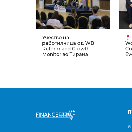
Учество на
работилница од WB
Wo
Reform and Growth
Co
Monitor во Тирана
Ev
П
Б