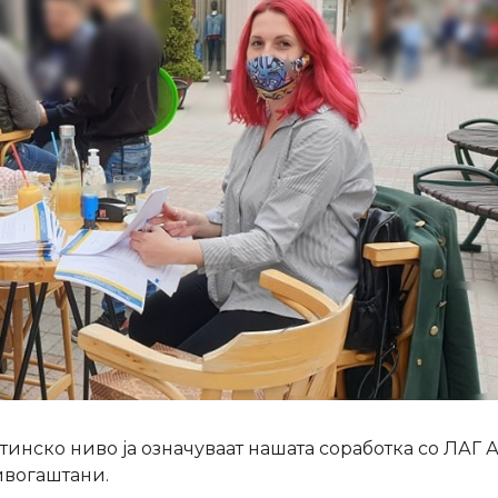
инско ниво ја означуваат нашата соработка со ЛАГ 
ивогаштани.