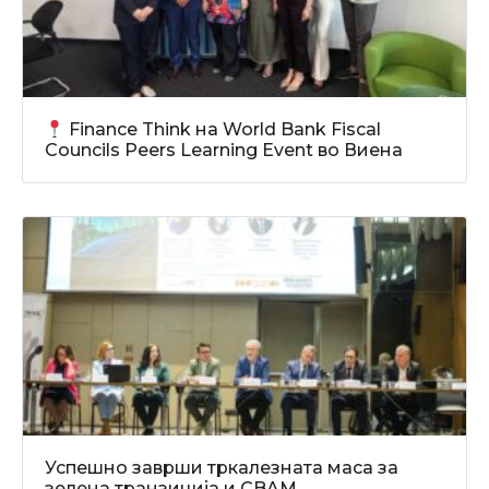
Finance Think на World Bank Fiscal
Councils Peers Learning Event во Виена
Успешно заврши тркалезната маса за
зелена транзиција и CBAM