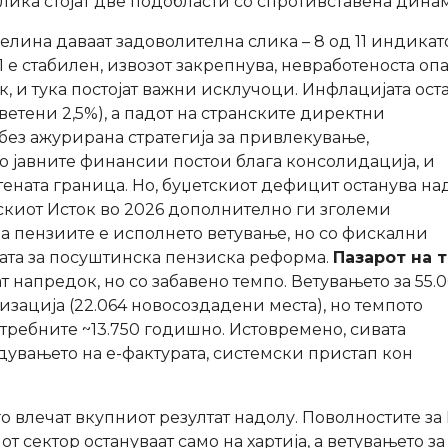
лика стојат две подобласти со спротивставена дина
елина даваат задоволителна слика – 8 од 11 индика
 е стабилен, извозот закрепнува, невработеноста опа
, и тука постојат важни исклучоци. Инфлацијата ост
ветени 2,5%), а падот на странските директни
ез ажурирана стратегија за привлекување,
Во јавните финансии постои блага консолидација, и
тената граница. Но, буџетскиот дефицит останува на
искиот Исток во 2026 дополнително ги зголеми
 пензиите е исполнето ветување, но со фискални
ата за посуштинска пензиска реформа.
Пазарот на 
 напредок, но со забавено темпо. Ветувањето за 55.
изација (22.064 новосоздадени места), но темпото
отребните ~13.750 годишно. Истовремено, сивата
едувањето на е-фактурата, системски пристап кон
, го влечат вкупниот резултат надолу. Поволностите за
сектор остануваат само на хартија, а ветувањето за