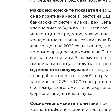
погрешна насока. Зад оваа просечна с
Макроекономските показатели
во ц
се во позитивна насока, растот на БДП
банкарскиот систем е ликвиден. Сепак
упорно висока (4,1% во 2025 наспроти 
инвестиции е предупредување дека б
конкурентноста полека се намалува. 
јавниот долг во 2025 се движи под ве
ветените вредности, а кризата на Бл
фискалните ризици. Зголемувањето на
импликации кои ја засилуваат потреб
и деловното окружување
покажуваат
нови работни места е на ~40%-на реал
забавило во 2025 – ~9.000 наспроти п
економија се зголеми, а и покрај вов
формализацијата изостанува.
Социо-економските политики
, пак
компании, фриленсери и иновативниот 