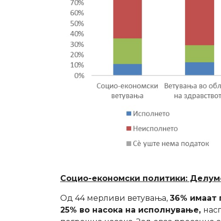
Социо-економски политики: Делуме
Од 44 мерливи ветувања,
36% имаат 
25% во насока на исполнување,
нас