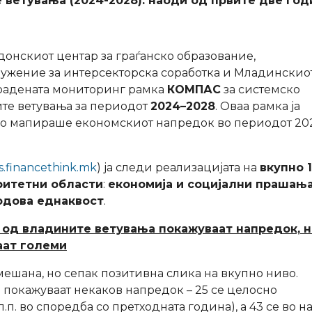
 ветувања (2024-2028)
: наоди од првите две год
едонскиот центар за граѓанско образование,
ужение за интерсекторска соработка и Младинскио
градената мониторинг рамка
КОМПАС
за системско
ите ветувања за периодот
2024–2028
. Оваа рамка ја
 го мапираше економскиот напредок во периодот 20
s.financethink.mk
) ја следи реализацијата на
вкупно 
ритетни области
:
економија
и социјални прашања
родова еднаквост
.
 од владините ветувања покажуваат напредок, н
аат големи
шана, но сепак позитивна слика на вкупно ниво.
 покажуваат некаков напредок – 25 се целосно
п. во споредба со претходната година), а 43 се во н