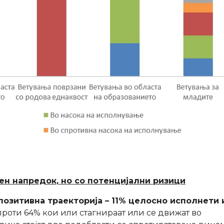
н напредок, но со потенцијални ризици
позитивна траекторија – 11% целосно исполнети 
проти 64% кои или стагнираат или се движат во