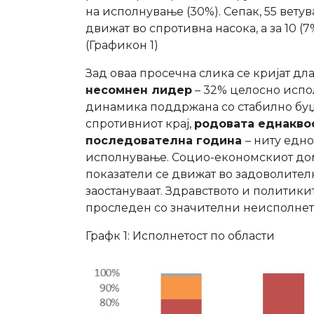
на исполнување (30%). Сепак, 55 ветув
движат во спротивна насока, а за 10 (
(Графикон 1)
Зад оваа просечна слика се кријат дл
несомнен лидер
– 32% целосно испо
динамика поддржана со стабилно буџ
спротивниот крај,
родовата еднакво
последователна година
– ниту едно
исполнување. Социо-економскиот дом
показатели се движат во задоволител
заостануваат. Здравството и политики
проследен со значителни неисполнет
Графк 1: Исполнетост по области