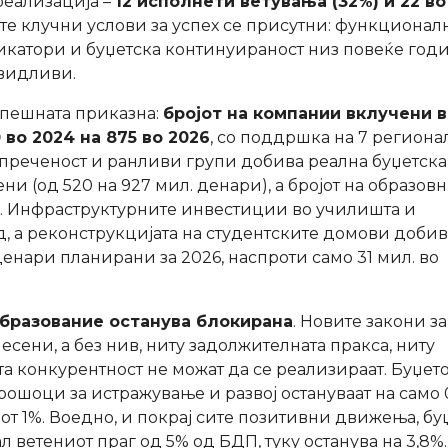
реализација –
12 исполнети ветувања (32%) и 22 во
рите клучни услови за успех се присутни: функционал
дикатори и буџетска континуираност низ повеќе го
 видливи.
спешната приказна:
бројот на компании вклучени 
во 2024 на 875 во 2026
, со поддршка на 7 регион
опреченост и ранливи групи добива реална буџетска
ни (од 520 на 927 мил. денари), а бројот на образов
478. Инфраструктурните инвестиции во училишта и
д, а реконструкцијата на студентските домови добив
енари планирани за 2026, наспроти само 31 мил. во
образование останува блокирана
. Новите закони за
есени, а без нив, ниту задолжителната пракса, ниту
 конкурентност не можат да се реализираат. Буџето
рошоци за истражување и развој остануваат на само 
т 1%. Воедно, и покрај сите позитивни движења, бу
л ветениот праг од 5% од БДП, туку останува на 3,8%.