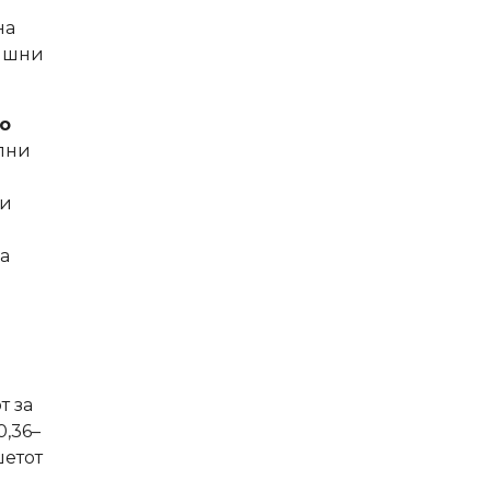
на
дишни
во
ални
ни
а
т за
0,36–
џетот