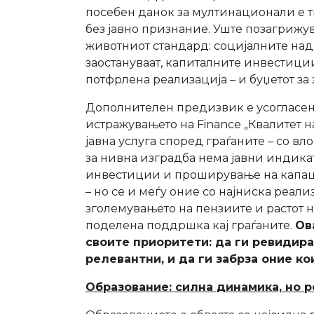
посебен данок за мултинационали е 
без јавно признание. Уште позагрижу
животниот стандард: социјалните над
заостануваат, капиталните инвестиции
потфрлена реализација – и буџетот за 
Дополнителен предизвик е усогласено
истражувањето на Finance „Квалитет н
јавна услуга според граѓаните – со в
за нивна изградба нема јавни индикат
инвестиции и проширување на капаци
– но се и меѓу оние со најниска реали
зголемувањето на пензиите и растот н
поделена поддршка кај граѓаните.
Ов
своите приоритети: да ги ревидира
релевантни, и да ги забрза оние ко
Образование: силна динамика, но 