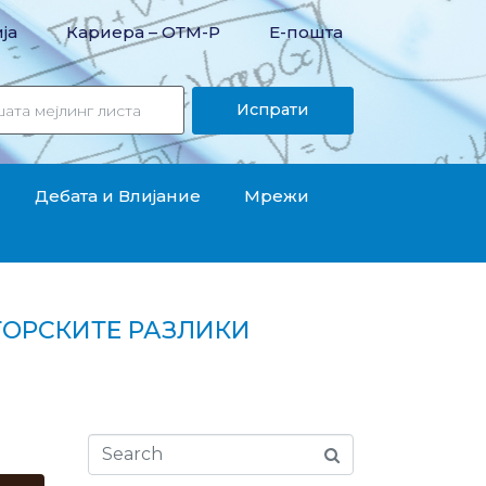
ја
Кариера – OТМ-Р
Е-пошта
Испрати
Дебата и Влијание
Мрежи
ТОРСКИТЕ РАЗЛИКИ
 остануваат големи