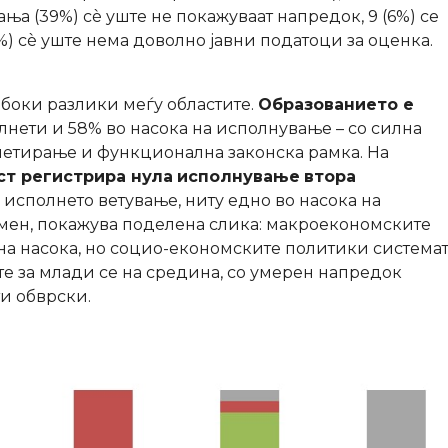
ања (39%) сè уште не покажуваат напредок, 9 (6%) се
7%) сè уште нема доволно јавни податоци за оценка.
абоки разлики меѓу областите.
Образованието е
лнети и 58% во насока на исполнување – со силна
етирање и функционална законска рамка. На
ст регистрира нула
исполнување
втора
 исполнето ветување, ниту едно во насока на
ен, покажува поделена слика: макроекономските
на насока, но социо-економските политики система
те за млади се на средина, со умерен напредок
и обврски.