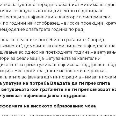
тивко напуштено поради глобалниот минимален дан
вачки се ветувањата кои директно го допираат
оместоци за најранливите категории систематски
 по години на ист образец – висока проекција, крат
земјоделие опаѓа трета година по ред.
ста со реалните потреби на граѓаните. Според
а животот”, домовите за стари лица се најнедостапна
лошување во однос на претходната година – а ветувањ
ори за реализација. Ветувањата за капитални
тетите за грижа уживаат највисока поддршка – на
зација. Наспроти тоа, двете исполнети ветувања –
а платите во јавната администрација – имаат ниска 
а упатува на потреба Владата да ги преиспита
 ветувањата кои граѓаните не ги препознаваат к
и уживаат највисока јавна поддршка.
реформата на високото образование чека