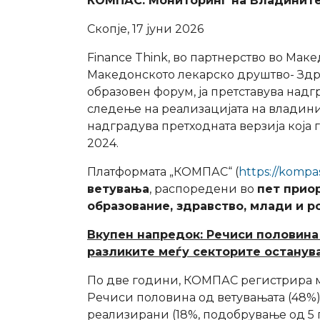
КОМПАС: Мониторинг на Владините
Скопје, 17 јуни 2026
Finance Think, во партнерство во Мак
Македонското лекарско друштво- Здр
образовен форум, ја претставува над
следење на реализацијата на владин
надградува претходната верзија која
2024.
Платформата „КОМПАС“ (
https://kompa
ветувања
, распоредени во
пет прио
образование, здравство, млади и 
Вкупен напредок: Речиси половина
разликите меѓу секторите останув
По две години, КОМПАС регистрира ме
Речиси половина од ветувањата (48%)
реализирани (18%, подобрување од 5 п.